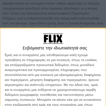
ακροβατούσαν σε τεντωμένο σκοινί, καθώς αμφότερες οι πλευρές
προχωρούσαν ανένδοτες στον πυρηνικό εξοπλισμό, κι η απειλή
ενός Τρίτου και ολοκληρωτικά καταστροφικού Παγκοσμίου
Πολέμου, ενώ η ανθρωπότητα δεν είχε ακόμα καλά καλά συνέλθει
από τον Δεύτερο, ήταν πλέον ορατή, όταν ο Στάνλεϊ Κιούμπρικ, ένας
ήδη μεγάλος σκηνοθέτης που έμελλε να γίνει ο σπουδαιότερος στην
ιστορία, αποφάσισε στα 36 του χρόνια και με την έκτη μεγάλου
μήκους ταινία του (έβδομη, αν συνυπολογίσουμε το αποκηρυγμένο
Fear and Desire) να αποτυπώσει στη μεγάλη οθόνη το παρανοϊκό
Σεβόμαστε την ιδιωτικότητά σας
κλίμα της εποχής. Με ποιό τρόπο; Όχι με ένα πολιτικό δράμα, ούτε
με ένα κατασκοπικό θρίλερ, αλλά με μια πολεμική σάτιρα,
Εμείς και οι συνεργάτες μας αποθηκεύουμε και/ή έχουμε
επιδεικνύοντας για πρώτη και μοναδική φορά στη φιλμογραφία του
πρόσβαση σε πληροφορίες σε μια συσκευή, όπως τα cookies,
ένα προσόν που κανέις μέχρι τότε δεν ήξερε πως διέθετε: μια
και επεξεργαζόμαστε προσωπικά δεδομένα, όπως μοναδικοί
κατάμαυρη αίσθηση του χιούμορ.
αναγνωριστικοί και προσαρμοσμένες πληροφορίες που
αποστέλλονται από μια συσκευή για εξατομικευμένες διαφημίσεις
Πενήντα τρία χρόνια μετά, το S.O.S Πεντάγωνο Καλεί Μόσχα
και περιεχόμενο, μέτρηση διαφήμισης και περιεχομένου, έρευνα
επανέρχεται στις κινηματογραφικές αίθουσες σε πλήρως
ακροατηρίου και ανάπτυξη υπηρεσιών.
Με την άδειά σας, εμείς
αποκατεστημένη ψηφιακή κόπια για να δώσει την ευκαιρία σε ένα
και οι συνεργάτες μας ενδέχεται να χρησιμοποιήσουμε ακριβή
νέο κοινό να βιώσει σε μεγάλη οθόνη ένα κλασικό και διαχρονικό
δεδομένα γεωγραφικής τοποθεσίας και ταυτοποίησης μέσω
αριστούργημα του αμερικανικού σινεμα στις διαστάσεις που του
σάρωσης συσκευών. Μπορείτε να κάνετε κλικ για να συναινέσετε
αξίζουν.
στην επεξεργασία από εμάς και τους συνεργάτες μας όπως