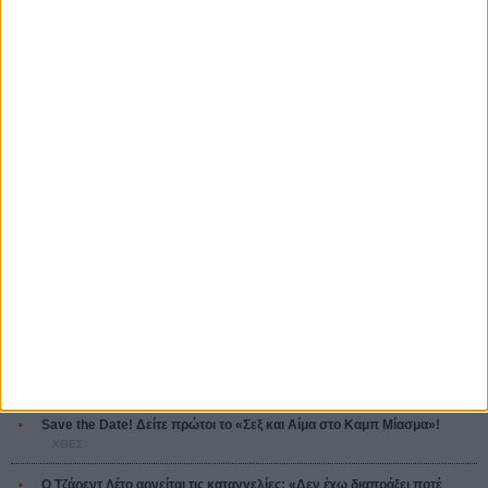
A Place in the Sun
Τζορτζ Στίβενς
Οδύσσεια
The Odyssey
Κρίστοφερ Νόλαν
Ψηλά Τακούνια
Tacones lejanos
Πέδρο Αλμοδόβαρ
Ο Παραχαράκτης
L’ Affaire Bojarski (The Moneymaker)
Ζαν-Πολ Σαλομέ
MOST READ
Οδύσσεια
01 JUL
Save the Date! Δείτε πρώτοι το «Σεξ και Αίμα στο Καμπ Μίασμα»!
ΧΘΕΣ
Ο Τζάρεντ Λέτο αρνείται τις καταγγελίες: «Δεν έχω διαπράξει ποτέ