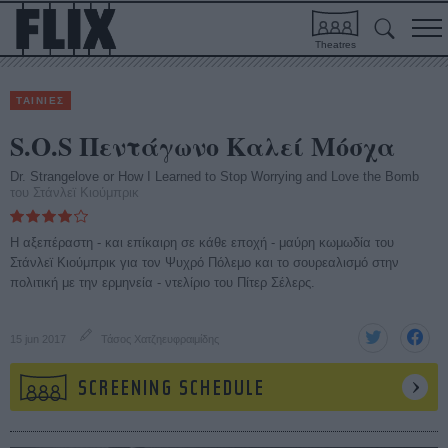
Theatres
ΤΑΙΝΙΕΣ
S.O.S Πεντάγωνο Καλεί Μόσχα
Dr. Strangelove or How I Learned to Stop Worrying and Love the Bomb
του Στάνλεϊ Κιούμπρικ
Η αξεπέραστη - και επίκαιρη σε κάθε εποχή - μαύρη κωμωδία του
Στάνλεϊ Κιούμπρικ για τον Ψυχρό Πόλεμο και το σουρεαλισμό στην
πολιτική με την ερμηνεία - ντελίριο του Πίτερ Σέλερς.
15 jun 2017
Τάσος Χατζηευφραιμίδης
SCREENING SCHEDULE