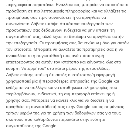
περιγράφεται παραπάνω. Εναλλακτικά, μπορείτε να αποκτήσετε
O Κιούμπρικ εμπνεύστηκε την ταινία του από το μυθιστόρημα Red
πρόσβαση σε πιο λεπτομερείς πληροφορίες και να αλλάξετε τις
Alert του Πίτερ Τζορτζ, το οποίο διασκεύασε ελεύθερα,
προτιμήσεις σας πριν συναινέσετε ή να αρνηθείτε να
μετατρέποντας το από sci-fi εσχατολογική δυστοπία σε ανελέητη
συναινέσετε.
Λάβετε υπόψη ότι κάποια επεξεργασία των
σάτιρα, διατηρώντας όμως ακέραιη και αναδεικνύοντας μάλιστα με
προσωπικών σας δεδομένων ενδέχεται να μην απαιτεί τη
τον δικό του μοναδικό τρόπο την προβληματική του βιβλίου για την
συγκατάθεσή σας, αλλά έχετε το δικαίωμα να αρνηθείτε αυτήν
ευκολία με την οποία μπορεί να επέλθει ένας πυρηνικός όλεθρος.
την επεξεργασία. Οι προτιμήσεις σας θα ισχύουν μόνο για αυτόν
τον ιστότοπο. Μπορείτε να αλλάξετε τις προτιμήσεις σας ή να
Ενας μανιώδης αντικομμουνιστής Στρατηγός ο Τζακ Ρίπερ,
ανακαλέσετε τη συγκατάθεσή σας ανά πάσα στιγμή
διοικητής μιας αμερικανικής αεροπορικής βάσης, αποφασίζει ότι ο
επιστρέφοντας σε αυτόν τον ιστότοπο και κάνοντας κλικ στο
πόλεμος είναι μια πολύ σημαντική υπόθεση και δεν μπορεί να μένει
κουμπί "Απορρήτου" στο κάτω μέρος της ιστοσελίδας.
στα χέρια των πολιτικών. Έτσι εκμεταλλευόμενος ένα απόρρητο
Λάβετε επίσης υπόψη ότι αυτός ο ιστότοπος/η εφαρμογή
σχέδιο επίθεσης με πυρηνικά όπλα εναντίον της Ρωσίας, για το
χρησιμοποιεί μία ή περισσότερες υπηρεσίες της Google και
οποίο δεν απαιτείται η έγκριση του προέδρου των ΗΠΑ, στέλνει ένα
ενδέχεται να συλλέγει και να αποθηκεύει πληροφορίες που
βομβαρδιστικό Β52 της δικαιοδοσίας του, να βομβαρδίσει με
περιλαμβάνουν, ενδεικτικά, τη συμπεριφορά επίσκεψης ή
πυρηνικούς πυραύλους συγκεκριμένους, στρατηγικούς στόχους της
χρήσης σας. Μπορείτε να κάνετε κλικ για να δώσετε ή να
Σοβιετικής Ένωσης. Στη συνέχεια σφραγίζει το στρατόπεδο του και
αρνηθείτε τη συγκατάθεσή σας στην Google και τις σημάνσεις
κλείνει όλες τις διόδους επικοινωνίας με το αεροσκάφος ώστε να
τρίτων μερών της για τη χρήση των δεδομένων σας για τους
μην μπορεί κανείς να ανακαλέσει την επίθεση. Οι υπεύθυνοι της
σκοπούς που καθορίζονται παρακάτω στην ενότητα
αμερικάνικης κυβέρνησης, πληροφορούμενοι το γεγονός, καλούν
συγκατάθεσης της Google.
έκτατο πολεμικό συμβούλιο και προσπαθούν να επικοινωνήσουν με
τη Σοβιετική Ένωση ώστε να ανατραπεί ο επικείμενος πυρηνικός