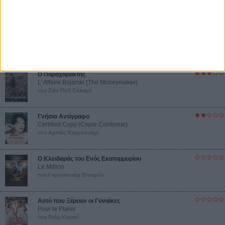
Βιμ Βέντερς
Συνέντευξη
NEW MOVIES
Ο Παραχαράκτης
L’ Affaire Bojarski (The Moneymaker)
του Ζαν-Πολ Σαλομέ
Γνήσιο Αντίγραφο
Certified Copy (Copie Conforme)
του Αμπάς Κιαροστάμι
Ο Κλειδαράς του Ενός Εκατομμυρίου
Le Million
του Γκρεγκουάρ Βινιερόν
Αυτό που Ξέρουν οι Γυναίκες
Pour le Plaisir
του Ρεέμ Κερισί