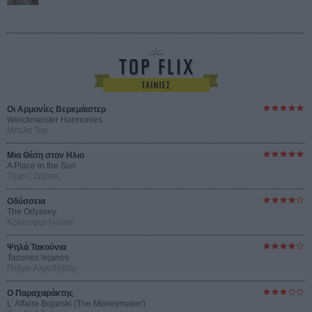
Οι Αρμονίες Βερκμάιστερ
Werckmeister Harmonies
Μπέλα Ταρ
Μια Θέση στον Ηλιο
A Place in the Sun
Τζορτζ Στίβενς
Οδύσσεια
The Odyssey
Κρίστοφερ Νόλαν
Ψηλά Τακούνια
Tacones lejanos
Πέδρο Αλμοδόβαρ
Ο Παραχαράκτης
L’ Affaire Bojarski (The Moneymaker)