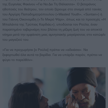
της Ευγενίας Φακίνου «Για Να Δει Τη Θάλασσα». Ο βετεράνος
ηθοποιός του θεάτρου, τον οποίο ξέρουμε στο σινεμά από ταινίες
του Αργύρη Παπαδημητρόπουλου («Wasted Youth», «Suntan») ή
του Γιάννη Οικονομίδη («Το Μικρό Ψάρι», όπως και το προσεχές «Η
Μπαλάντα της Τρύπιας Καρδιάς»), υποδύεται τον Ρούλα, έναν
παραιτημένο ταβερνιάρη που βλέπει τη μίζερη ζωή του να αποκτά
νόημα μετά την εμφάνιση μιας αμνησιακής μαγείρισσας στο κατώφλι
του μαγαζιού του.
«Για να προχωρήσει [ο Ρούλα] πρέπει να «αδειάσει». Να
ξεφορτωθεί όλα αυτά τα βαρίδια. Για να υπάρξει παρόν, πρέπει να
φύγει το παρελθόν».