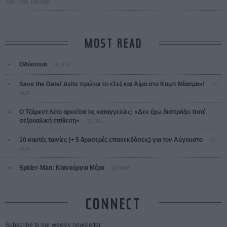
Ζαν-Πολ Σαλομέ
MOST READ
Οδύσσεια
01 JUL
Save the Date! Δείτε πρώτοι το «Σεξ και Αίμα στο Καμπ Μίασμα»!
05
AUG
Ο Τζάρεντ Λέτο αρνείται τις καταγγελίες: «Δεν έχω διαπράξει ποτέ
σεξουαλική επίθεση»
30 JUL
10 καυτές ταινίες (+ 5 δροσερές επανεκδόσεις) για τον Αύγουστο
01
AUG
Spider-Man: Καινούργια Μέρα
30 MAR
CONNECT
Subscribe to our weekly newsletter.