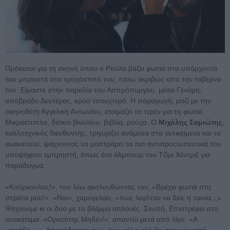
Πρόκειται για τη σκηνή όπου ο Ρούλα βάζει φωτιά στα υπάρχοντά
του μπροστά στο τροχόσπιτό του, πίσω ακριβώς από την ταβέρνα
του. Είμαστε στην παραλία του Ασπρόπυργου, μέσα Γενάρη,
απόβραδο Δευτέρας, κρύο τσουχτερό. Η παραγωγή, μαζί με την
σκηνοθέτη Αγγελική Αντωνίου, ετοιμάζει το τερέν για τη φωτιά.
Μικροέπιπλα, δίσκοι βινυλίου, βιβλία, ρούχα. Ο
Μιχάλης Σαμιώτης
,
καλλιτεχνικός διευθυντής, τριγυρίζει ανάμεσα στα αντικείμενα και τα
ανακατεύει, ψάχνοντας να μοστράρει τα πιο αντιπροσωπευτικά του
υποψήφιου εμπρηστή, όπως ένα άλμπουμ του Τζίμι Χέντριξ για
παράδειγμα.
«Κούρκουλος!», του λέω ακολουθώντας τον, «Βρέχει φωτιά στη
στράτα μου!». «Ναι», χαμογελάει, «πώς λεγόταν να δεις η ταινία..;».
Ψάχνουμε κι οι δυο με το βλέμμα απλανές. Σιωπή. Επιστρέφει στο
ανακάτεμα. «Ορατότης Μηδέν!», απαντώ μετά από λίγο. «Α