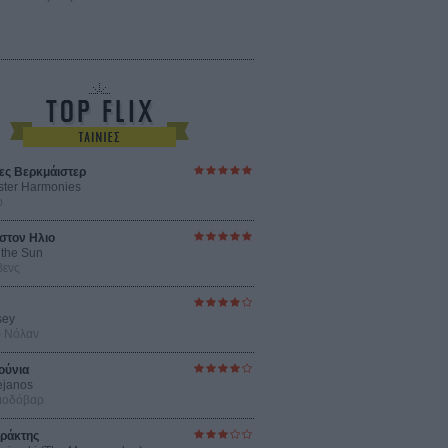
ες Βερκμάιστερ
ster Harmonies
ρ
στον Ηλιο
 the Sun
βενς
sey
ρ Νόλαν
ούνια
ejanos
μοδόβαρ
ράκτης