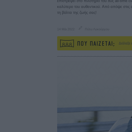
επιστρέψει στο πιλοτήριο του 80ς all-time c
καλύτερο του αυθεντικού. Από απόψε στις αί
τη βόλτα της ζωής σας!
14 Μάι 2022
Πόλυ Λυκούργου
ΠΟΥ ΠΑΙΖΕΤΑΙ;
Διάλεξε