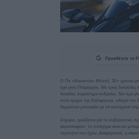
Προσθέστε το Fl
O Πιτ «Maverick» Μίτσελ, 35+ χρόνια μ
έχει γίνει Πτέραρχος. Με τρεις δεκαετίε
δεκάδες παράσημα ανδρείας, δεν έχει γί
στην έρημο της Καλιφόρνια, οδηγεί την 
δερμάτινο μπουφάν με τα κεντημένα σήματ
Σήμερα, εργάζεται για το κυβερνητικό π
αεροσκαφών: το στοίχημα είναι αν μπο
ταχύτητα του ήχου. Διαφορετικά, η αεροπ