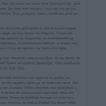
 Πάτι, της κόρης του πάλαι ποτέ στρατηγού του, μετά
υση. Δεν έγινε ποτέ πατέρας - ούτε καν στο γιο του
στατεύει. Ενας μοναχικός λύκος, υπεύθυνος μόνο για
στα, πατώντας μελετημένα σε όλα τα σωστά σημεία:
υ αρχές και τους δικούς του δαίμονες. Γοητευτικό
υάρι κρατούν τις ισορροπίες του entertainment με
σαρκασμός, οι απολαυστικοί διάλογοι, οι ατάκες που
κουν στόχο και κρατούν την ταινία στον αέρα.
 Gun: Maverick» είναι η νοσταλγία. Οι νέοι θεατές θα
σιακή δράση και ωραίους χαρακτήρες. Οσοι μεγάλωσαν
α της ζωής τους.
α παίζει διαπασών στα ηχεία και τις χορδές της
τον ίδιο ακριβώς τρόπο με την αυθεντική ταινία. Ιδια
ιάς του ζευγαριού (πόσο σπουδαίο που επιλέχθηκε η
κι όχι ένα νέο χολιγουντιανό κοριτσάκι) πάνω στη
λασσα. Οπως και ξεκάθαρο homage αποτελεί και η
ους πιλότους να παίζουν football (όχι beach volley