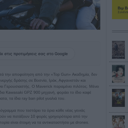
Βιμ Β
Συνέντ
ix στις προτιμήσεις σας στο Google
ετά την αποφοίτηση από την «Top Gun» Ακαδημία, δεν
ς ενεργής δράσης σε Βοσνία, Ιράκ, Αφγανιστάν και
νει Γερουσιαστής. Ο Maverick παραμένει πιλότος. Μένει
ίδια Kawasaki GPZ 900 μηχανή, φοράει το ίδιο καφέ
α, τα ίδια ray ban pilot γυαλιά του.
ρόγραμμα που τεστάρει τα όρια κάθε νέας γενιάς
ρούν να πετάξουν 10 φορές γρηγορότερα από την
ορία είναι έτοιμη να τα αντικαταστήσει με drones.