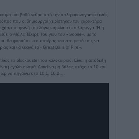
ακόμα πιο βαθύ νεύρο από την απλή εικονογραφία ενός
όπος που οι δημιουργoί χειρίστηκαν τον χαρακτήρα
ρα χάσει τη φωνή του λόγω καρκίνου στο λάρυγγα. Ή η
ύει ο Μάιλς Τέλερ), του γιου του «Goose», με το
που θα φορούσε κι ο πατέρας του στο ρεπό του, να
ας και να ξεκινά το «Great Balls of Fire».
πλώς το blockbuster του καλοκαιριού. Είναι η απόδειξη
είναι μεγάλο σινεμά. Αρκεί να μη βάλεις στόχο το 10 και
 κοντέρ να πηγαίνει στο 10.1, 10.2….