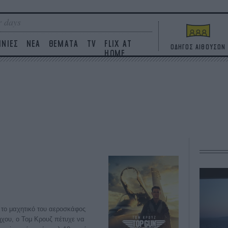
 days
ΙΝΙΕΣ
ΝΕΑ
ΘΕΜΑΤΑ
TV
FLIX AT
ΟΔΗΓΟΣ ΑΙΘΟΥΣΩΝ
HOME
 το μαχητικό του αεροσκάφος
ήχου, ο Τομ Κρουζ πέτυχε να