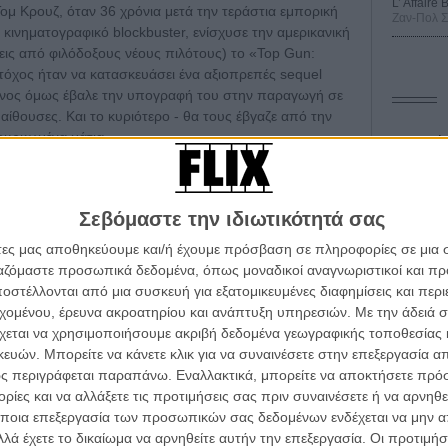
L’ Affaire
ομ Κρουζ, όταν 36 χρόνια μετά την τεράστια εμπορική
Ζαν-Πολ 
κινηματογραφικό blockbuster, ενίσχυσε την αμερικανική
ις από φιλόδοξους νέους πιλότους) το «Top Gun:
Στόχος ήταν να κατασκευάσει ένα αξιοπρεπές sequel
είνος όμως έβαλε την υπογραφή του στην παραγωγή σε
αίθουσες. Και το κυριότερο - θα τους έβγαζε από την
βουρκωμένα μάτια.
Οδύσ
α sequel πετυχαινει μία ίση κόντρα με το αυθεντικό
Save
Καμπ
τήσει πλέον το status του «all time classic»- και
Σεβόμαστε την ιδιωτικότητά σας
 ο Κρουζ απαίτησε και απέκτησε την κινηματογραφική
Ο Τζ
νέπεια και αυτοπεποίθηση το πρότζεκτ - ώστε όχι
άτες μας αποθηκεύουμε και/ή έχουμε πρόσβαση σε πληροφορίες σε μια
διαπ
ι τα όρια και των πιο τρελών προσδοκιών μας.
ργαζόμαστε προσωπικά δεδομένα, όπως μοναδικοί αναγνωριστικοί και 
στέλλονται από μια συσκευή για εξατομικευμένες διαφημίσεις και περ
10 κ
α τα βλέπεις όλα σινεμά...
γία μπορούσε να στηρίξει το όραμα του σκηνοθέτη Τζο
τον 
εχομένου, έρευνα ακροατηρίου και ανάπτυξη υπηρεσιών.
Με την άδειά σα
κινηματογραφική εβδομάδα
ε αληθινά πιλοτήρια με τους ηθοποιούς και πέταξαν
χεται να χρησιμοποιήσουμε ακριβή δεδομένα γεωγραφικής τοποθεσίας 
ιδράσεις, αλλά και την αίσθηση της ταχύτητας στους
Spid
 τον τρόπο του flix
ών. Μπορείτε να κάνετε κλικ για να συναινέσετε στην επεξεργασία απ
αέρα - ένα κινηματογραφικό υλικό που κόβει την ανάσα
ς περιγράφεται παραπάνω. Εναλλακτικά, μπορείτε να αποκτήσετε πρό
ύμενες προσομοιώσεις σε green screen.
ίες και να αλλάξετε τις προτιμήσεις σας πριν συναινέσετε ή να αρνηθεί
wsletter
του flix, στο inbox σου
ποια επεξεργασία των προσωπικών σας δεδομένων ενδέχεται να μην απ
μία ακόμα ταινία «video game». Κάτι τεχνικά
λά έχετε το δικαίωμα να αρνηθείτε αυτήν την επεξεργασία. Οι προτιμήσ