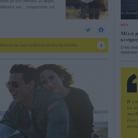
lassic με ένα σίκουελ 10 φορές
θουσες και... ετοιμαστείτε για
ΝΕΑ
Μίλα μ
κινημα
 αίθουσα και ώρα προβολών σε όλη την Ελλάδα
Ο πιο ανα
νησιά και 
Η επ
σε κ
πουθ
ένα 
συνα