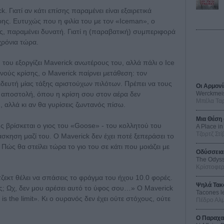
. Γιατί αν κάτι επίσης παραμένει είναι εξαιρετικά
ης. Ευτυχώς που η φιλία του με τον «Iceman», ο
ας, παραμένει δυνατή. Γιατί η (παραβατική) συμπεριφορά
χρόνια τώρα.
του εξοργίζει Maverick ανωτέρους του, αλλά πάλι ο Ice
ούς κρίσης, ο Maverick παίρνει μετάθεση: τον
δευτή μίας τάξης αριστούχων πιλότων. Πρέπει να τους
Οι Αρμονί
λη αποστολή, όπου η κρίση σου στον αέρα δεν
Werckmei
Μπέλα Τα
 αλλά κι αν θα γυρίσεις ζωντανός πίσω.
Μια Θέση 
ς βρίσκεται ο γιος του «Goose» - του κολλητού του
A Place in
Τζορτζ Στί
σκηση μαζί του. Ο Maverick δεν έχει ποτέ ξεπεράσει το
 Πώς θα στείλει τώρα το γιο του σε κάτι που μοιάζει με
Οδύσσεια
The Odys
Κρίστοφε
εκτ θέλει να σπάσεις το φράγμα του ήχου 10.0 φορές.
Ψηλά Τακ
ύς; Ωχ, δεν μου αρέσει αυτό το ύφος σου…» Ο Maverick
Tacones l
s the limit». Κι ο ουρανός δεν έχει ούτε στόχους, ούτε
Πέδρο Αλ
Ο Παραχα