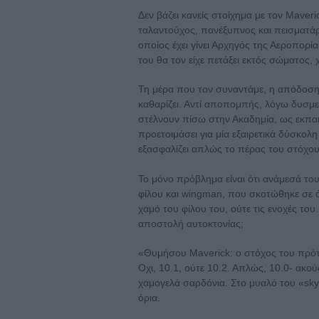
Δεν βάζει κανείς στοίχημα με τον Maverick
ταλαντούχος, πανέξυπνος και πεισματάρ
οποίος έχει γίνει Αρχηγός της Αεροπορί
του θα τον είχε πετάξει εκτός σώματος, 
Τη μέρα που τον συναντάμε, η απόδοση 
καθαρίζει. Αντί αποπομπής, λόγω δυσμεν
στέλνουν πίσω στην Ακαδημία, ως εκπαι
προετοιμάσει για μία εξαιρετικά δύσκο
εξασφαλίζει απλώς το πέρας του στόχου,
Το μόνο πρόβλημα είναι ότι ανάμεσά του
φίλου και wingman, που σκοτώθηκε σε ά
χαμό του φίλου του, ούτε τις ενοχές του.
αποστολή αυτοκτονίας;
«Θυμήσου Maverick: ο στόχος του πρότζ
Οχι, 10.1, ούτε 10.2. Απλώς, 10.0- ακο
χαμογελά σαρδόνια. Στο μυαλό του «sky i
όρια.