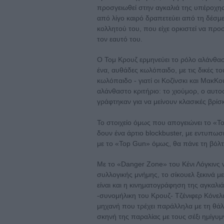
προσγειωθεί στην αγκαλιά της υπέροχης
από λίγο καιρό δραπετεύει από τη δέσμε
κολλητού του, που είχε ορκιστεί να προ
τον εαυτό του.
Ο Τομ Κρουζ ερμηνεύει το ρόλο αλάνθα
ένα, αυθάδες κωλόπαιδο, με τις δικές το
κωλόπαιδο - γιατί οι Κοζίνσκι και ΜακΚο
αλάνθαστο κριτήριο: το χιούμορ, ο αυτο
γράφτηκαν για να μείνουν κλασικές βρίσ
Το στοιχείο όμως που απογειώνει το «Top
δουν ένα άρτιο blockbuster, με εντυπω
με το «Top Gun» όμως, θα πάνε τη βόλτ
Με το «Danger Zone» του Κένι Λόγκινς ν
συλλογικής μνήμης, το σίκουελ ξεκινά με 
είναι και η κινηματογράφηση της αγκαλ
-συνομήλικη του Κρουζ- Τζένιφερ Κόνελι 
μηχανή που τρέχει παράλληλα με τη θά
σκηνή της παραλίας με τους σέξι ημίγυμν