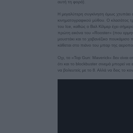
αυτή τη φορά).
Η μεγαλύτερη συγκίνηση όμως χτυπάει 
κινηματογραφικού μύθου. Ο κλασάτος τρ
του Ice, καθώς ο Βαλ Κίλμερ έχει σήμε
πρώτη εικόνα του «Rooster» (που ερμηνε
μουστάκι και το χαβανέζικο πουκάμισο 
κάθεται στο πιάνο του μπαρ της αεροπορί
Οχι, το «Top Gun: Maverick» δεν είναι α
ότι και το blockbuster σινεμά μπορεί να 
να βολευτείς με το 8. Αλλά να δεις το