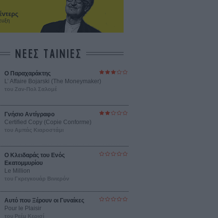
έντερς
ευξη
ΝΕΕΣ ΤΑΙΝΙΕΣ
Ο Παραχαράκτης
L’ Affaire Bojarski (The Moneymaker)
του Ζαν-Πολ Σαλομέ
Γνήσιο Αντίγραφο
Certified Copy (Copie Conforme)
του Αμπάς Κιαροστάμι
Ο Κλειδαράς του Ενός
Εκατομμυρίου
Le Million
του Γκρεγκουάρ Βινιερόν
Αυτό που Ξέρουν οι Γυναίκες
Pour le Plaisir
του Ρεέμ Κερισί