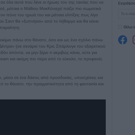
 σε όλα αυτά που λένε οι ήρωες του της ταινίας που να
Εγγράψου 
λισέ, μάταια ο Μάθιου ΜακΚόναχεϊ παίζει πιο σωματικά
ον πόνο του ηρωά του και μάταια ελπίζεις πως λίγο
ν Σαντ θα «ξυπνήσει» από το λήθαργο και θα κάνει
 απαραίτητη.
Θέλω ν
οκίμιο πάνω στο θάνατο, όσο και ως ένα σχόλιο πάνω
ντρα» (σε σενάριο του Κρις Σπάρλινγκ του εξαιρετικού
δόν απόντα, να μην ξέρει τι ακριβώς κάνει, ούτε για
tream και ακόμη πιο πέρα από το εύκολο, το προφανές
υ, μέσα σε ένα δάσος από προσδοκίες, υποσχέσεις και
ό το θάνατο, την πραγματικότητα από τη φαντασία και