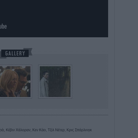
έι, Κέβιν Χάλοραν, Κεν Κάο, Τζιλ Νέτερ, Κρις Σπάρλινγκ