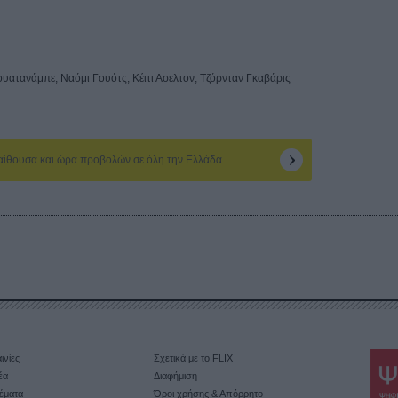
υατανάμπε, Ναόμι Γουότς, Κέιτι Ασελτον, Τζόρνταν Γκαβάρις
 αίθουσα και ώρα προβολών σε όλη την Ελλάδα
ινίες
Σχετικά με το FLIX
έα
Διαφήμιση
έματα
Όροι χρήσης & Απόρρητο