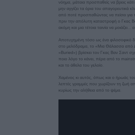
νόημα, μάταια προσπαθείς να βρεις κάτι
μην αγγίζει τα όρια του απαγορευτικά κ
από ποτέ προσπαθώντας να πείσει για τ
πριν την απόλυτη καταστροφή ο Γκας Βα
ακόμη και μια τέτοια ταινία να μοιάζει...
Αποτυχημένη τόσο ως ένα φιλοσοφικό δ
στο μελόδραμα, το «Μια Θάλασσα από Δέ
«Buried») βρίσκει τον Γκας Βαν Σαντ σχε
ποιο λόγο το κάνει, πέρα από το mains
και το άθελα του γελοίο.
Χαμένος κι αυτός, όπως και ο ήρωάς το
λεπτές γραμμές που χωρίζουν τη ζωή απ
κυρίως την αλήθεια από το ψέμα.