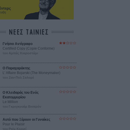
έντερς
ευξη
ΝΕΕΣ ΤΑΙΝΙΕΣ
Γνήσιο Αντίγραφο
Certified Copy (Copie Conforme)
του Αμπάς Κιαροστάμι
Ο Παραχαράκτης
L’ Affaire Bojarski (The Moneymaker)
του Ζαν-Πολ Σαλομέ
Ο Κλειδαράς του Ενός
Εκατομμυρίου
Le Million
του Γκρεγκουάρ Βινιερόν
Αυτό που Ξέρουν οι Γυναίκες
Pour le Plaisir
του Ρεέμ Κερισί