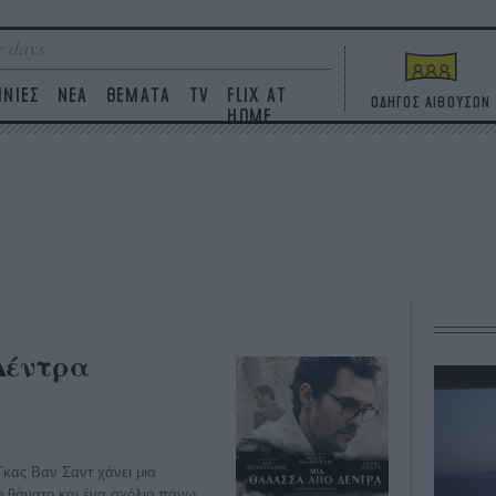
 days
ΙΝΙΕΣ
ΝΕΑ
ΘΕΜΑΤΑ
TV
FLIX AT
ΟΔΗΓΟΣ ΑΙΘΟΥΣΩΝ
HOME
Δέντρα
 Γκας Βαν Σαντ χάνει μια
το θάνατο και ένα σχόλιο πάνω