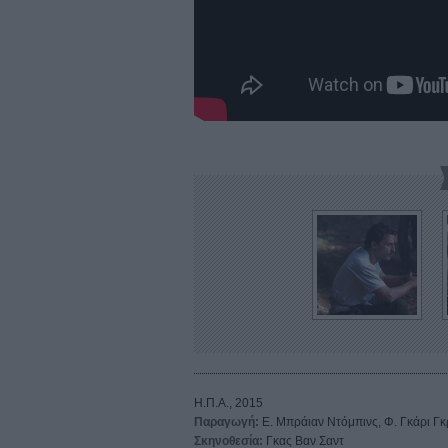
Η.Π.Α., 2015
Παραγωγή:
Ε. Μπράιαν Ντόμπινς, Φ. Γκάρι Γκρ
Σκηνοθεσία:
Γκας Βαν Σαντ