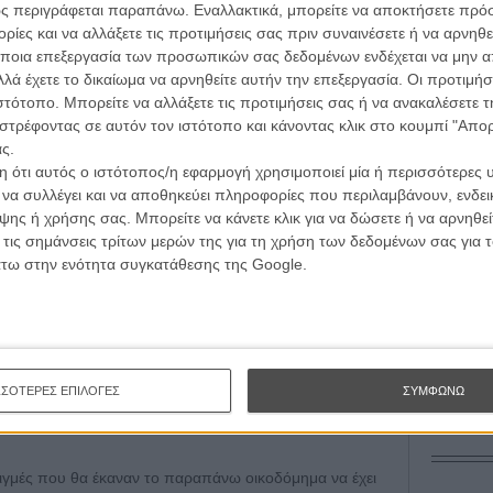
 τον τρόπο του flix
Tacones l
ς περιγράφεται παραπάνω. Εναλλακτικά, μπορείτε να αποκτήσετε πρό
 βωβό (σχεδόν στο στιλ του "Gerry")
Πέδρο Αλ
ίες και να αλλάξετε τις προτιμήσεις σας πριν συναινέσετε ή να αρνηθεί
ν μέσα στη φύση εξελίσσεται σκηνή με
wsletter
του flix, στο inbox σου
ποια επεξεργασία των προσωπικών σας δεδομένων ενδέχεται να μην απ
α (#diplhs) άνευ προηγουμένου, όπου ο
λά έχετε το δικαίωμα να αρνηθείτε αυτήν την επεξεργασία. Οι προτιμήσ
τογραφικές ειδήσεις | νέες ταινίες | πρόγραμμα αιθουσών για όλη την Ελλάδα |
ιστότοπο. Μπορείτε να αλλάξετε τις προτιμήσεις σας ή να ανακαλέσετε
θετεί σαν να βρίσκεται παραδομένος
ές | συνεντεύξεις | απόψεις | αφιερώματα | διαγωνισμοί
στρέφοντας σε αυτόν τον ιστότοπο και κάνοντας κλικ στο κουμπί "Απ
όκληρης της βιβλιογραφίας του Νίκολας
ς.
Οδύσ
 ότι αυτός ο ιστότοπος/η εφαρμογή χρησιμοποιεί μία ή περισσότερες 
ι να συλλέγει και να αποθηκεύει πληροφορίες που περιλαμβάνουν, ενδεικ
ΕΓΓΡΑΦΗ
Save
ης ή χρήσης σας. Μπορείτε να κάνετε κλικ για να δώσετε ή να αρνηθε
Καμπ
 τις σημάνσεις τρίτων μερών της για τη χρήση των δεδομένων σας για
σπαθεί να στήσει με πενιχρά αποτελέσματα και αφελείς
Ο Τζ
άτω στην ενότητα συγκατάθεσης της Google.
 στοιχεία new age, αναποφάσιστος αν αυτό που τον
διαπ
ο, να κατασκευάσει ένα ονειρικό σύμπαν ή να στοχαστεί
10 κ
τον 
α σκηνοθετεί μέσω skype αφού ο Μάθιου ΜακΚόναχεϊ και
Spid
ουν σε ένα ρεαλιστικό οικογενειακό δράμα πριν
ΣΣΟΤΕΡΕΣ ΕΠΙΛΟΓΕΣ
ΣΥΜΦΩΝΩ
καθημερινή σαπουνόπερα επιπέδου «Οικογενειακές
γμές που θα έκαναν το παραπάνω οικοδόμημα να έχει