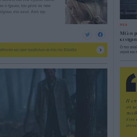
και ο ήρωας του μέσα σε new
λήγουν στο κενό. Από την
ΝΕΑ
Μίλα μ
κινημα
Ο πιο ανα
 αίθουσα και ώρα προβολών σε όλη την Ελλάδα
νησιά και 
Η επ
σε κ
πουθ
ένα 
συνα