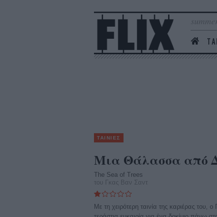
summer
ΤΑ
ΤΑΙΝΙΕΣ
Μια Θάλασσα από 
The Sea of Trees
του Γκας Βαν Σαντ
Με τη χειρότερη ταινία της καριέρας του, ο
τεράστια ευκαιρία για ένα δοκίμιο πάνω σ