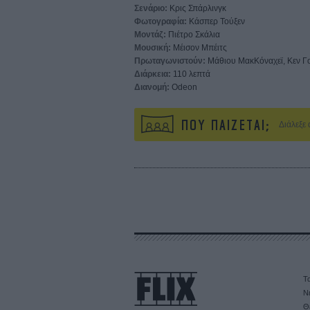
Σενάριο:
Κρις Σπάρλινγκ
Φωτογραφία:
Κάσπερ Τούξεν
Μοντάζ:
Πιέτρο Σκάλια
Μουσική:
Μέισον Μπέιτς
Πρωταγωνιστούν:
Μάθιου ΜακΚόναχεϊ, Κεν Γο
Διάρκεια:
110 λεπτά
Διανομή:
Odeon
ΠΟΥ ΠΑΙΖΕΤΑΙ;
Διάλεξε
Τα
Ν
Θ