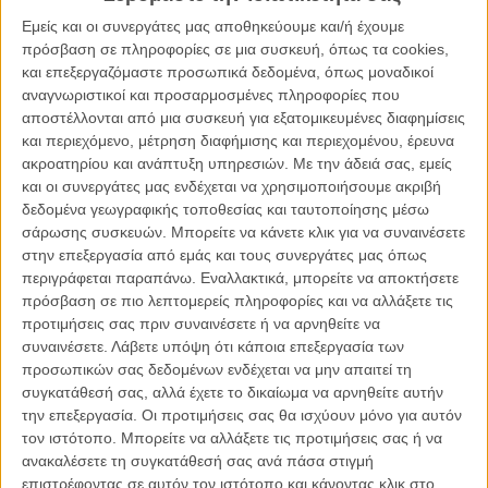
σήμερα δεν έχει βρεθεί ένα σωφρονιστικό ίδρυμα ικανό να τον
Εμείς και οι συνεργάτες μας αποθηκεύουμε και/ή έχουμε
κρατήσει δέσμιο του, όταν ο Ρέι θα δεχτεί να μπει σε μια αληθινά
πρόσβαση σε πληροφορίες σε μια συσκευή, όπως τα cookies,
ασφαλή φυλακή για λογαριασμό της CIA, θα ανακαλύψει πως τα
και επεξεργαζόμαστε προσωπικά δεδομένα, όπως μοναδικοί
πράγματα είναι πιο δύσκολα απ ότι περίμενε. Κι ότι στην
αναγνωριστικοί και προσαρμοσμένες πληροφορίες που
πραγματικότητα κανείς δεν θέλει να τον δει να φεύγει. Εκτός από
αποστέλλονται από μια συσκευή για εξατομικευμένες διαφημίσεις
τον συγκρατούμενο του Εμίλ, που έχει τους δικούς του λόγους για
και περιεχόμενο, μέτρηση διαφήμισης και περιεχομένου, έρευνα
να αποδράσει και που μαζί θα βάλουν σε ενέργεια ένα ριψοκίνδυνο
ακροατηρίου και ανάπτυξη υπηρεσιών.
Με την άδειά σας, εμείς
σχέδιο.
και οι συνεργάτες μας ενδέχεται να χρησιμοποιήσουμε ακριβή
δεδομένα γεωγραφικής τοποθεσίας και ταυτοποίησης μέσω
Μπορεί κάποτε η προοπτική του να δεις τον Σταλόνε και τον
σάρωσης συσκευών. Μπορείτε να κάνετε κλικ για να συναινέσετε
Σβαρτζενέγκερ μαζί σε μια ταινία, να ήταν απόλυτη εγγύηση ότι η
στην επεξεργασία από εμάς και τους συνεργάτες μας όπως
βιντεοκασέτα θα είναι για πάντα νοικιασμένη στο βιντεοκλάμπ της
περιγράφεται παραπάνω. Εναλλακτικά, μπορείτε να αποκτήσετε
γειτονιάς. Δυστυχώς ή ευτυχώς, οι μέρες εκείνες έχουν περάσει
πρόσβαση σε πιο λεπτομερείς πληροφορίες και να αλλάξετε τις
ανεπιστρεπτί και μαζί και οι μέρες που οι δύο action star ήταν αυτό
προτιμήσεις σας πριν συναινέσετε ή να αρνηθείτε να
ακριβώς. Σταρ. Της δράσης ή μη.
συναινέσετε.
Λάβετε υπόψη ότι κάποια επεξεργασία των
προσωπικών σας δεδομένων ενδέχεται να μην απαιτεί τη
Αυτό που δεν έχει αλλάξει, είναι η λογική που διέπει το «Σχέδιο
συγκατάθεσή σας, αλλά έχετε το δικαίωμα να αρνηθείτε αυτήν
Απόδρασης», μια παλιομοδίτικη, δίχως φιλοδοξίες για τίποτα
την επεξεργασία. Οι προτιμήσεις σας θα ισχύουν μόνο για αυτόν
περισσότερο από στοιχειώδη δράση και μια δόση αγωνίας, αλλά
τον ιστότοπο. Μπορείτε να αλλάξετε τις προτιμήσεις σας ή να
κανένα από τα δύο δεν φτάνει τα επίπεδα που θα δικαιολογούσαν
ανακαλέσετε τη συγκατάθεσή σας ανά πάσα στιγμή
οποιονδήποτε ενθουσιασμό.
επιστρέφοντας σε αυτόν τον ιστότοπο και κάνοντας κλικ στο