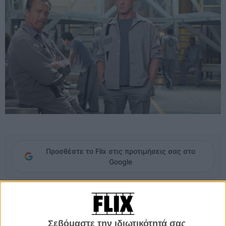
Προσθέστε το Flix στις προτιμήσεις σας στο
Google
Ο Ρέι Μπρέσλιν, μοιάζει με έναν συνηθισμένο κρατούμενο. Μόνο
που στην πραγματικότητα είναι κάτι σαν ένας σύγχρονος Χουντίνι
που μπαίνει σε φυλακές υψίστης ασφαλείας, μόνο και μόνο για να
Σεβόμαστε την ιδιωτικότητά σας
δοκιμάσει πόσο εύκολο ή δύσκολο είναι να αποδράσει. Κι αν μέχρι