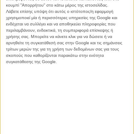
κουμπί "Απορρήτου" στο κάτω μέρος της ιστοσελίδας.
Μπορεί η εξωφρενική επαγγελματική ενασχόληση του βασικού
Λάβετε επίσης υπόψη ότι αυτός ο ιστότοπος/η εφαρμογή
ήρωα και μια ακόμη πιο απίστευτη απόδραση του στην αρχή της
χρησιμοποιεί μία ή περισσότερες υπηρεσίες της Google και
ταινίας, να κεντρίζει αρχικά το ενδιαφέρον -με τον τρόπο που οι
ενδέχεται να συλλέγει και να αποθηκεύει πληροφορίες που
απιθανότητες μιας b-movie μπορούν να το κάνουν- αλλά γρήγορα,
περιλαμβάνουν, ενδεικτικά, τη συμπεριφορά επίσκεψης ή
όταν ο Σταλόνε βρίσκεται παγιδευμένος στην hi tech φυλακή που
χρήσης σας. Μπορείτε να κάνετε κλικ για να δώσετε ή να
αποτελεί το βασικό σκηνικό της δράσης, σταδιακά, η ταινία
αρνηθείτε τη συγκατάθεσή σας στην Google και τις σημάνσεις
ξεθυμαίνει μέχρι τον βαθμό της πλήρους αδιαφορίας.
τρίτων μερών της για τη χρήση των δεδομένων σας για τους
σκοπούς που καθορίζονται παρακάτω στην ενότητα
Τι κι αν ο Αρνολντ Σβαρτσενέγκερ δείχνει να χαίρεται που φορά και
συγκατάθεσης της Google.
πάλι τα παπούτσια του action hero, το φιλμ δεν του δίνει καν τις
ατάκες που θα άξιζε κάποιον που έχει εκφέρει μερικά αληθινά
αξιομνημόνευτα one-liners στο παρελθόν.
Και δυστυχώς όταν το σχέδιο απόδρασης των δύο ηρώων παίρνει
μπρος σε αυτό που θα έπρεπε να είναι το κρεσέντο της δράσης και
της έντασης, το φιλμ κυριολεκτικά καταποντίζεται σε μια σχεδόν
μηχανική κινηματογράφηση copy paste κυνηγητών και ανταλλαγής
πυροβολισμών, που μοιάζουν άνευρα, άστοχα και κυριολεκτικά
βαρετά.