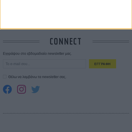
10 καυτές ταινίες (+ 5 δροσερές επανεκδόσεις) για τον Αύγουστο
01
ΑΥΓ
Spider-Man: Καινούργια Μέρα
30 ΜΑΡ
CONNECT
Εγγράψου στο εβδομαδιαίο newsletter μας.
ΕΓΓΡΑΦΗ
Θέλω να λαμβάνω τα newsletter σας.