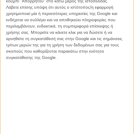
κουμπί "Απορρήτου" στο κάτω μέρος της ιστοσελίδας.
Δυστυχώς, το φιλμ της Σάρα Γκέιβρον, δεν κατορθώνει να πάει
Λάβετε επίσης υπόψη ότι αυτός ο ιστότοπος/η εφαρμογή
πέρα από τα βασικά μιας κομψής αλλά αδιάφορης παραγωγής ενός
χρησιμοποιεί μία ή περισσότερες υπηρεσίες της Google και
BBC της δεκαετίας του 90 (παραδόξως, όχι το είδος των σειρών
ενδέχεται να συλλέγει και να αποθηκεύει πληροφορίες που
που συνήθως γράφει η σεναριογράφος Αμπι Μόργκαν), όταν η
περιλαμβάνουν, ενδεικτικά, τη συμπεριφορά επίσκεψης ή
τηλεόραση ήταν κάτι που δεν έπαιρνε ρίσκα που η απλή αφήγηση,
χρήσης σας. Μπορείτε να κάνετε κλικ για να δώσετε ή να
ο συναισθηματισμός και μια σειρά από αναγνωρίσιμα πρόσωπα
αρνηθείτε τη συγκατάθεσή σας στην Google και τις σημάνσεις
αρκούσαν για να σε κρατήσουν στον καναπέ μετά το βραδινό σου.
τρίτων μερών της για τη χρήση των δεδομένων σας για τους
σκοπούς που καθορίζονται παρακάτω στην ενότητα
Κάτι που όμως δεν είναι καθόλου αρκετό στο σινεμά, το 2016 και σε
συγκατάθεσης της Google.
μια ταινία που μιλά για κάτι που η ηχώ του μπορεί κάλλιστα να γίνει
κατανοητή στο σήμερα.