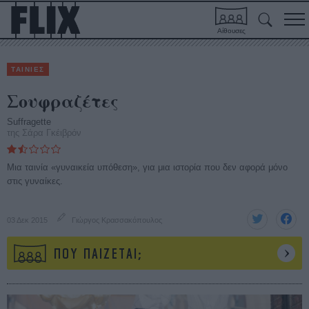
Αίθουσες
ΤΑΙΝΙΕΣ
Σουφραζέτες
Suffragette
της Σάρα Γκέιβρόν
Μια ταινία «γυναικεία υπόθεση», για μια ιστορία που δεν αφορά μόνο
στις γυναίκες.
03 Δεκ 2015
Γιώργος Κρασσακόπουλος
ΠΟΥ ΠΑΙΖΕΤΑΙ;