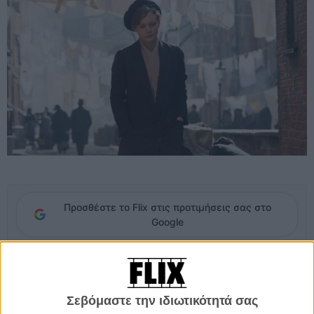
Προσθέστε το Flix στις προτιμήσεις σας στο
Google
Η ιστορία του κινήματος υπέρ του δικαιώματος ψήφου στις
γυναίκες. Οι Σουφραζέτες δεν προέρχονταν από αριστοκρατικές
τάξεις, ήταν εργαζόμενες γυναίκες που συνειδητοποίησαν ότι η
Σεβόμαστε την ιδιωτικότητά σας
ειρηνική διαμαρτυρία δεν έφερνε αποτελέσματα. Στραμμένες στη βία