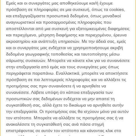
Εμείς και οι συνεργάτες μας αποθηκεύουμε και/ή έχουμε
ως τη μόνη διέξοδο, ήταν έτοιμες να χάσουν τα πάντα στον αγώνα
πρόσβαση σε πληροφορίες σε μια συσκευή, όπως τα cookies,
τους για ισότητα-τις δουλειές τους, τα σπίτια τους, τα παιδιά τους,
και επεξεργαζόμαστε προσωπικά δεδομένα, όπως μοναδικοί
τις ζωές τους. Η Μοντ είναι μία από αυτές.
αναγνωριστικοί και προσαρμοσμένες πληροφορίες που
αποστέλλονται από μια συσκευή για εξατομικευμένες διαφημίσεις
Αν χρειαζόσασταν μια ακόμη απόδειξη πως μια ενδιαφέρουσα
και περιεχόμενο, μέτρηση διαφήμισης και περιεχομένου, έρευνα
ιστορία ή απλά ή Ιστορία δεν αρκεί για να κάνεις μια καλή ταινία, «οι
ακροατηρίου και ανάπτυξη υπηρεσιών.
Με την άδειά σας, εμείς
Σουφραζέτες» είναι εδώ για να σας την προσφέρουν. Το φιλμ ξεκινά
και οι συνεργάτες μας ενδέχεται να χρησιμοποιήσουμε ακριβή
από ένα μέρος γεμάτο καλές προθέσεις για να χαθεί στην κόλαση
δεδομένα γεωγραφικής τοποθεσίας και ταυτοποίησης μέσω
των καλοφτιαγμένων, καθώς πρέπει κλισέ, αδυνατώντας να χτίσει
σάρωσης συσκευών. Μπορείτε να κάνετε κλικ για να συναινέσετε
αληθινούς, ολοκληρωμένους χαρακτήρες, μη μπορώντας να
στην επεξεργασία από εμάς και τους συνεργάτες μας όπως
ξεχωρίσει τους ήρωες από αυτά που συμβολίζουν, μπερδεύοντας
περιγράφεται παραπάνω. Εναλλακτικά, μπορείτε να αποκτήσετε
την πολιτική πλευρά της ιστορίας που θέλει να πει με την
πρόσβαση σε πιο λεπτομερείς πληροφορίες και να αλλάξετε τις
μελοδραματική.
προτιμήσεις σας πριν συναινέσετε ή να αρνηθείτε να
συναινέσετε.
Λάβετε υπόψη ότι κάποια επεξεργασία των
Και είναι κρίμα γιατί όχι μόνο η ιστορία συμβαίνει σε μια σπουδαία
προσωπικών σας δεδομένων ενδέχεται να μην απαιτεί τη
στιγμή του αγώνα για την κατοχύρωση βασικών κοινωνικών
συγκατάθεσή σας, αλλά έχετε το δικαίωμα να αρνηθείτε αυτήν
δικαιωμάτων, κάτω από συνθήκες που όπως συνήθως συμβαίνει
την επεξεργασία. Οι προτιμήσεις σας θα ισχύουν μόνο για αυτόν
ώθησαν συνηθισμένους ανθρώπους να κάνουν ασυνήθιστα
τον ιστότοπο. Μπορείτε να αλλάξετε τις προτιμήσεις σας ή να
πράγματα, αλλά και η παραγωγή έχει όλα τα φόντα (το μπάτζετ, τις
ανακαλέσετε τη συγκατάθεσή σας ανά πάσα στιγμή
ηθοποιούς) για να δώσει μια ταινία αντάξια του θέματός της.
επιστρέφοντας σε αυτόν τον ιστότοπο και κάνοντας κλικ στο