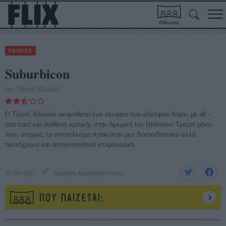
Αίθουσες
ΤΑΙΝΙΕΣ
Suburbicon
του Τζορτζ Κλούνεϊ
Ο Τζορτζ Κλούνεϊ σκηνοθετεί ένα σενάριο των αδελφών Κοέν, με all -
star cast και διάθεση κριτικής στην Αμερική του Ντόναλντ Τραμπ μόνο
που, ατυχώς, το αποτέλεσμα προκύπτει μεν διασκεδαστικό αλλά
ταυτόχρονα και απογοητευτικά επιφανειακό.
22 Οκτ 2017
Δημήτρης Δημητρακόπουλος
ΠΟΥ ΠΑΙΖΕΤΑΙ;