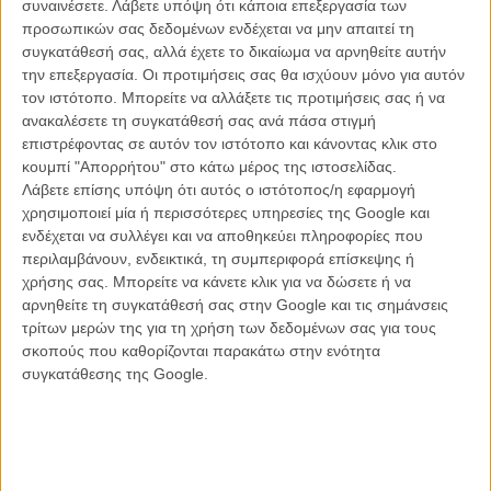
συναινέσετε.
Λάβετε υπόψη ότι κάποια επεξεργασία των
μάλλον επίκαιρο κοινωνικό σχόλιο.
προσωπικών σας δεδομένων ενδέχεται να μην απαιτεί τη
συγκατάθεσή σας, αλλά έχετε το δικαίωμα να αρνηθείτε αυτήν
Πέρα από τις Κοενικές επιρροές, το φιλμ ενσωματώνει επιπλέον
την επεξεργασία. Οι προτιμήσεις σας θα ισχύουν μόνο για αυτόν
στην αφήγησή του διαχρονικά Χιτσκοκικά μοτίβα, που ξεκινούν από
τον ιστότοπο. Μπορείτε να αλλάξετε τις προτιμήσεις σας ή να
τα προφανή (ένα σχέδιο που δεν πάει καλά, μόνιμη αίσθηση του
ανακαλέσετε τη συγκατάθεσή σας ανά πάσα στιγμή
χιούμορ ακόμα και στις πιο σκοτεινές στιγμές, διάχυτη αίσθηση
επιστρέφοντας σε αυτόν τον ιστότοπο και κάνοντας κλικ στο
ειρωνείας και μια μουσική υπόκρουση από τον Αλεξάντερ Ντεσπλά
κουμπί "Απορρήτου" στο κάτω μέρος της ιστοσελίδας.
που πατάει επάνω στην κληρονομιά του Μπέρναρντ Χέρμαν) και
Λάβετε επίσης υπόψη ότι αυτός ο ιστότοπος/η εφαρμογή
συνεχίζουν με την εξερεύνηση της διπλής ταυτότητας, την
χρησιμοποιεί μία ή περισσότερες υπηρεσίες της Google και
ανατροπή της στερεοτυπικής εικόνας μιας femme fatale και το
ενδέχεται να συλλέγει και να αποθηκεύει πληροφορίες που
συνεχές παιχνίδι του είναι και του φαίνεσθαι.
περιλαμβάνουν, ενδεικτικά, τη συμπεριφορά επίσκεψης ή
χρήσης σας. Μπορείτε να κάνετε κλικ για να δώσετε ή να
Παραδόξως, ο Κλούνεϊ πετυχαίνει περισσότερο να αναδείξει αυτά τα
αρνηθείτε τη συγκατάθεσή σας στην Google και τις σημάνσεις
στοιχεία στην αφήγησή του παρά να ισορροπήσει ανάμεσα στις
τρίτων μερών της για τη χρήση των δεδομένων σας για τους
λεπτές ισορροπίες του σεναρίου των Κοέν. Η χιουμοριστική
σκοπούς που καθορίζονται παρακάτω στην ενότητα
επίφαση του «Suburbicon» και η φαρσική του αφήγηση, όχι πολύ
συγκατάθεσης της Google.
μακριά από το «Burn after Reading» των σκηνοθετών, μαρτυρούν
την δημιουργική τους παρουσία, όπως και η επιμονή της ταινίας
στην κρισιμότητα των συμπτώσεων, στην παντοδυναμία της
ανθρώπινης βλακείας και σε ήρωες που πιστεύουν στους εαυτούς
τους πολύ περισσότερο από όσο θα έπρεπε. Στο τελικό