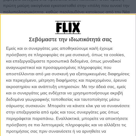
πρώτη μαύρη οικογένεια εγκατασταθεί στην «πόλη που ευνοεί την
πολυπολιτισμικότητα, καθώς περιλαμβάνει κατοίκους από την Νέα
Υόρκη, το Οχάιο, ακόμα και από το Μισισίπι!», όπως ενημερώνει το
διαφημιστικό σποτ της πόλης (μόνο με λευκούς φυσικά
ανθρώπους), η καθημερινότητα του Suburbicon θα διαταραχθεί
τόσο πολύ που ακόμα και η εισβολή στο σπίτι μιας φιλήσυχης
Σεβόμαστε την ιδιωτικότητά σας
οικογένειας, η οποία θα ξεκινήσει έναν κλιμακούμενο κύκλο
Εμείς και οι συνεργάτες μας αποθηκεύουμε και/ή έχουμε
εκβιασμών, προδοσίας και εκδίκησης, θα περάσει σχεδόν
πρόσβαση σε πληροφορίες σε μια συσκευή, όπως τα cookies,
απαρατήρητη. Oσο «σχεδόν» επιτρέπουν τουλάχιστον τα συνεχή
και επεξεργαζόμαστε προσωπικά δεδομένα, όπως μοναδικοί
ατυχή και προφανώς αιματηρά γεγονότα.
αναγνωριστικοί και προσαρμοσμένες πληροφορίες που
αποστέλλονται από μια συσκευή για εξατομικευμένες διαφημίσεις
Το «Suburbicon» θα μπορούσε να είναι κάλλιστα μια ταινία των
και περιεχόμενο, μέτρηση διαφήμισης και περιεχομένου, έρευνα
αδερφών Κοέν καθώς το συγγραφικό/σκηνοθετικό δίδυμο συν-
ακροατηρίου και ανάπτυξη υπηρεσιών.
Με την άδειά σας, εμείς
υπογράφει το σενάριο αλλά (απρόσμενα) αφήνει τα σκηνοθετικά
και οι συνεργάτες μας ενδέχεται να χρησιμοποιήσουμε ακριβή
ηνία στον Τζορτζ Κλούνεϊ, ο οποίος επιστρέφει στο ρόλο του
δεδομένα γεωγραφικής τοποθεσίας και ταυτοποίησης μέσω
σκηνοθέτη μετά από την μέτρια απόδοση του «Μνημείων Ανδρες»
σάρωσης συσκευών. Μπορείτε να κάνετε κλικ για να συναινέσετε
για να αποδείξει ότι οι θετικότατες αναμνήσεις μας από τις
στην επεξεργασία από εμάς και τους συνεργάτες μας όπως
«Εξομολογήσεις ενός Επικίνδυνου Μυαλού» και το «Καληνύχτα, και
περιγράφεται παραπάνω. Εναλλακτικά, μπορείτε να αποκτήσετε
Καλή Τύχη» δεν ήταν παραπλανητικές. Και όντως, το κυνικό υλικό
πρόσβαση σε πιο λεπτομερείς πληροφορίες και να αλλάξετε τις
του ταιριάζει, η σαρκαστική διάθεση επίσης, όπως και η
προτιμήσεις σας πριν συναινέσετε ή να αρνηθείτε να
παιχνιδιάρικη διάθεση που χρησιμοποιεί τη βία για να κάνει ένα