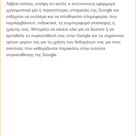
σεναριακή ανάπτυξη μιας πτώσης ενός άντρα που την ίδια ώρα
Λάβετε επίσης υπόψη ότι αυτός ο ιστότοπος/η εφαρμογή
που ο κόσμος του κατακρημνίζεται η δημοφιλία του στα κοινωνικά
χρησιμοποιεί μία ή περισσότερες υπηρεσίες της Google και
δίκτυα ανεβαίνει, δεν συμβαίνει το ίδιο με την αφήγηση μιας ταινίας
ενδέχεται να συλλέγει και να αποθηκεύει πληροφορίες που
που θυμίζει τηλεοπτική ίντριγκα. Ο,τι ξεκινάει σαν ένα στιβαρό
περιλαμβάνουν, ενδεικτικά, τη συμπεριφορά επίσκεψης ή
σύγχρονο κοινωνικό δράμα πέφτει γρήγορα στο επίπεδο ενός
χρήσης σας. Μπορείτε να κάνετε κλικ για να δώσετε ή να
μελοδράματος που θέλει να μιλήσει για την υποκρισία και τα ψέματα
αρνηθείτε τη συγκατάθεσή σας στην Google και τις σημάνσεις
πάνω στα οποία χτίζεται η ευημερία.
τρίτων μερών της για τη χρήση των δεδομένων σας για τους
σκοπούς που καθορίζονται παρακάτω στην ενότητα
Παρά, όμως, τη φαινομενικά δύσκολη «συζήτηση» που ανοίγει,
συγκατάθεσης της Google.
αλλάζοντας διαρκώς διάθεση και στάση απέναντι στον κεντρικό του
ήρωα και την ενοχή του, το φιλμ του Αλιρέζα Σαμαντί, μακριά από το
ιρανικό σινεμά που γνωρίζουμε στη Δύση, χωρίς πραγματικό
ενδιαφέρον για τους ήρωες του, με ερμηνείες που προδίδουν
διαρκώς το ρεαλισμό και υποπλοκές που θα ταίριαζαν σε μια μίνι -
σειρά, ολοκληρώνει τελικά μια απλοϊκή και άκρως συντηρητική
κριτική μιας κοινωνίας που βλέπει για πρώτη φορά τον εαυτό της
στο παραμορφωτικό καθρέφτη.