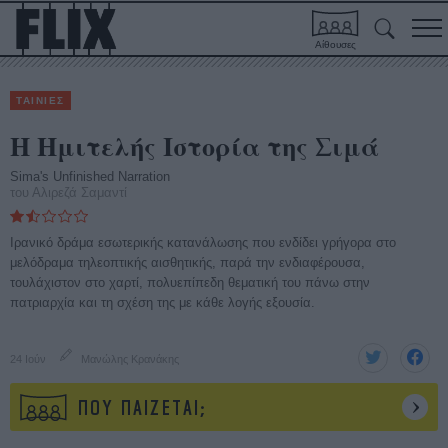
Αίθουσες
ΤΑΙΝΙΕΣ
Η Ημιτελής Ιστορία της Σιμά
Sima's Unfinished Narration
του Αλιρεζά Σαμαντί
Ιρανικό δράμα εσωτερικής κατανάλωσης που ενδίδει γρήγορα στο
μελόδραμα τηλεοπτικής αισθητικής, παρά την ενδιαφέρουσα,
τουλάχιστον στο χαρτί, πολυεπίπεδη θεματική του πάνω στην
πατριαρχία και τη σχέση της με κάθε λογής εξουσία.
24 Ιούν
Μανώλης Κρανάκης
ΠΟΥ ΠΑΙΖΕΤΑΙ;