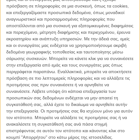
σύζυγος μιας τέλειας οικογένειας. Τον συναντάμε όταν η δημοφιλία
πρόσβαση σε πληροφορίες σε μια συσκευή, όπως τα cookies,
του βρίσκεται στο απόγειο της και ο ίδιος μπροστά στη μεγαλύτερη
και επεξεργαζόμαστε προσωπικά δεδομένα, όπως μοναδικοί
επιτυχία της ζωής του που συνδέεται με την ανέγερση ενός κτιρίου
αναγνωριστικοί και προσαρμοσμένες πληροφορίες που
του οποίου έχει αναλάβει τη διαφήμιση. Μια ανώνυμη όμως
αποστέλλονται από μια συσκευή για εξατομικευμένες διαφημίσεις
καταγγελία στα κοινωνικά δίκτυα από δύο κοπέλες που
και περιεχόμενο, μέτρηση διαφήμισης και περιεχομένου, έρευνα
υποστηρίζουν ότι ο καθηγητής τους κατέστρεψε τη ζωή κάνοντας
ακροατηρίου και ανάπτυξη υπηρεσιών.
Με την άδειά σας, εμείς
τους ανήθικες προτάσεις, θα γίνει η ρωγμή που θα αρχίσει να
και οι συνεργάτες μας ενδέχεται να χρησιμοποιήσουμε ακριβή
διαβρώνει την ευτυχία του, να δηλητηριάζει τη σχέση με τη γυναίκα
δεδομένα γεωγραφικής τοποθεσίας και ταυτοποίησης μέσω
του, να απειλεί τη ζωή της κόρης του, να του στερεί όλα τα
σάρωσης συσκευών. Μπορείτε να κάνετε κλικ για να συναινέσετε
«προνόμια» που είχε κερδίσει μέσα στα χρόνια.
στην επεξεργασία από εμάς και τους συνεργάτες μας όπως
περιγράφεται παραπάνω. Εναλλακτικά, μπορείτε να αποκτήσετε
Από τη μια στιγμή στην άλλη ο έγκριτος επιστήμονας, ο στοργικός
πρόσβαση σε πιο λεπτομερείς πληροφορίες και να αλλάξετε τις
πατέρας, ο δυναμικός συνεταίρος, ένα πρότυπο για μια κοινωνία
προτιμήσεις σας πριν συναινέσετε ή να αρνηθείτε να
που επενδύει στην ηθική, την τάξη και την… επιτυχία, θα δει τη
συναινέσετε.
Λάβετε υπόψη ότι κάποια επεξεργασία των
σύζυγό του, τα αφεντικά του, τους μαθητές του, μια ολόκληρη
προσωπικών σας δεδομένων ενδέχεται να μην απαιτεί τη
κοινωνία να τον αμφισβητούν και να στρέφονται εναντίον του,
συγκατάθεσή σας, αλλά έχετε το δικαίωμα να αρνηθείτε αυτήν
καθώς «κρίματα» του παρελθόντος του έρχονται τώρα να φωτίσουν
την επεξεργασία. Οι προτιμήσεις σας θα ισχύουν μόνο για αυτόν
πως δεν υπήρξε σε καμία περίπτωση ο τέλειος άντρας που όλοι
τον ιστότοπο. Μπορείτε να αλλάξετε τις προτιμήσεις σας ή να
πίστευαν ότι είναι.
ανακαλέσετε τη συγκατάθεσή σας ανά πάσα στιγμή
επιστρέφοντας σε αυτόν τον ιστότοπο και κάνοντας κλικ στο
Οσο ενδιαφέρουσα μοιάζει, μέχρι τουλάχιστον κάποιο σημείο, η
κουμπί "Απορρήτου" στο κάτω μέρος της ιστοσελίδας.