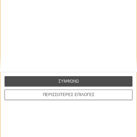
Ο Παραχαράκτης
L’ Affaire Bojarski (The Moneymaker)
του Ζαν-Πολ Σαλομέ
Γνήσιο Αντίγραφο
Certified Copy (Copie Conforme)
του Αμπάς Κιαροστάμι
Ο Κλειδαράς του Ενός Εκατομμυρίου
Le Million
του Γκρεγκουάρ Βινιερόν
ΣΥΜΦΩΝΩ
Αυτό που Ξέρουν οι Γυναίκες
Pour le Plaisir
του Ρεέμ Κερισί
ΠΕΡΙΣΣΟΤΕΡΕΣ ΕΠΙΛΟΓΕΣ