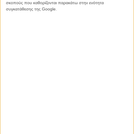
σκοπούς που καθορίζονται παρακάτω στην ενότητα
συγκατάθεσης της Google.
ΠΟΥ ΠΑΙΖΕΤΑΙ;
ΜΗ ΧΑΣΕΤΕ
ΝΕΑ
Μίλα μου για καλοκαιρινά φεστιβάλ κινηματογράφου