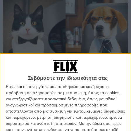
Σεβόμαστε την ιδιωτικότητά σας
Εμείς και οι συνεργάτες μας αποθηκεύουμε και/ή έχουμε
Προσθέστε το Flix στις προτιμήσεις σας στο
πρόσβαση σε πληροφορίες σε μια συσκευή, όπως τα cookies,
Google
και επεξεργαζόμαστε προσωπικά δεδομένα, όπως μοναδικοί
αναγνωριστικοί και προσαρμοσμένες πληροφορίες που
αποστέλλονται από μια συσκευή για εξατομικευμένες διαφημίσεις
Στην αρχέγονη μάχη μεταξύ γάτας και σκύλου, ένα τρελαμένο
και περιεχόμενο, μέτρηση διαφήμισης και περιεχομένου, έρευνα
αιλουροειδές πάτησε πατούσα και το παρατράβηξε. Η Κίτι Γκαλόρ,
ακροατηρίου και ανάπτυξη υπηρεσιών.
Με την άδειά σας, εμείς
πρώην πράκτορας του οργανισμού αντικατασκοπείας των γατών
και οι συνεργάτες μας ενδέχεται να χρησιμοποιήσουμε ακριβή