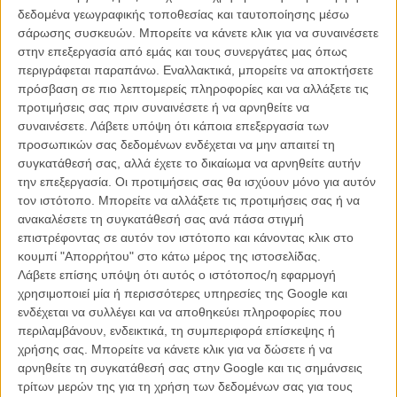
ΜΙΑΟΥ, αυτονομήθηκε και κατέστρωσε ένα διαβολικό σχέδιο που θα
δεδομένα γεωγραφικής τοποθεσίας και ταυτοποίησης μέσω
γονατίσει όχι μόνο τους σκύλους, αλλά και τους πρώην
σάρωσης συσκευών. Μπορείτε να κάνετε κλικ για να συναινέσετε
αιλουροειδείς συναδέλφους της, καθηλώνοντας όλο τον κόσμο υπό
στην επεξεργασία από εμάς και τους συνεργάτες μας όπως
τα γαμψά και ακονισμένα νύχια της. Αντιμέτωποι με την αναπάντεχη
περιγράφεται παραπάνω. Εναλλακτικά, μπορείτε να αποκτήσετε
και άνευ προηγουμένου απειλή, γάτες και σκύλοι θα πρέπει να
πρόσβαση σε πιο λεπτομερείς πληροφορίες και να αλλάξετε τις
ενώσουν τις δυνάμεις τους για πρώτη φορά στην ιστορία,
προτιμήσεις σας πριν συναινέσετε ή να αρνηθείτε να
σχηματίζοντας μια μάλλον απίθανη συμμαχία προκειμένου να
συναινέσετε.
Λάβετε υπόψη ότι κάποια επεξεργασία των
σώσουν τους εαυτούς τους και τους ανθρώπους.
προσωπικών σας δεδομένων ενδέχεται να μην απαιτεί τη
συγκατάθεσή σας, αλλά έχετε το δικαίωμα να αρνηθείτε αυτήν
την επεξεργασία. Οι προτιμήσεις σας θα ισχύουν μόνο για αυτόν
τον ιστότοπο. Μπορείτε να αλλάξετε τις προτιμήσεις σας ή να
Η.Π.Α., 2010, Εγχρωμο
ανακαλέσετε τη συγκατάθεσή σας ανά πάσα στιγμή
Παραγωγή:
Πόλι Τζόνσεν, Αντριου Λαζάρ
επιστρέφοντας σε αυτόν τον ιστότοπο και κάνοντας κλικ στο
Σκηνοθεσία:
Μπραντ Πέιτον
κουμπί "Απορρήτου" στο κάτω μέρος της ιστοσελίδας.
Σενάριο:
Ρον Τζ. Φρίντμαν, Στιβ Μπένκιτς, Τζον Ρέκουα, Γκλεν Φικάρα
Λάβετε επίσης υπόψη ότι αυτός ο ιστότοπος/η εφαρμογή
Φωτογραφία:
Στίβεν Πόστερ
χρησιμοποιεί μία ή περισσότερες υπηρεσίες της Google και
Μοντάζ:
Τζούλι Ρότζερς
ενδέχεται να συλλέγει και να αποθηκεύει πληροφορίες που
Μουσική:
Κρίστοφερ Λένερτς
Με τις φωνές των:
Γιάννη Τσιμιτσέλη, Δήμητρας Ματσκούκα, Αβας
περιλαμβάνουν, ενδεικτικά, τη συμπεριφορά επίσκεψης ή
Γαλανοπούλου
χρήσης σας. Μπορείτε να κάνετε κλικ για να δώσετε ή να
Διάρκεια:
83 λεπτά
αρνηθείτε τη συγκατάθεσή σας στην Google και τις σημάνσεις
Διανομή:
Village Films
τρίτων μερών της για τη χρήση των δεδομένων σας για τους