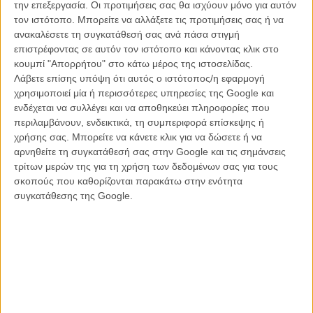
την επεξεργασία. Οι προτιμήσεις σας θα ισχύουν μόνο για αυτόν
Οχθη στα δύο. Οταν το πεδίο είναι ελεύθερο, θα τον σκαρφαλώσει
τον ιστότοπο. Μπορείτε να αλλάξετε τις προτιμήσεις σας ή να
με ένα σκοινί κι ενώ σφαίρες συρίζουν δίπλα του, θα περάσει στην
ανακαλέσετε τη συγκατάθεσή σας ανά πάσα στιγμή
άλλη μεριά.
επιστρέφοντας σε αυτόν τον ιστότοπο και κάνοντας κλικ στο
Το γεγονός ότι κάτι τόσο εντυπωσιακό στα δικά μας μάτια είναι
κουμπί "Απορρήτου" στο κάτω μέρος της ιστοσελίδας.
απλά καθημερινότητα στην ζωή του Ομάρ, σε βοηθά να αντιληφθείς
Λάβετε επίσης υπόψη ότι αυτός ο ιστότοπος/η εφαρμογή
από την αρχή, πόσο διαστρεβλωμένη όψη της κανονικότητας έχουν
χρησιμοποιεί μία ή περισσότερες υπηρεσίες της Google και
πλέον οι κάτοικοι της Παλαιστίνης, πόσο η ζωή τους έχει βγει από
ενδέχεται να συλλέγει και να αποθηκεύει πληροφορίες που
την κανονική της τροχιά. Και σε βοηθά να βάλεις στο σωστό τους
περιλαμβάνουν, ενδεικτικά, τη συμπεριφορά επίσκεψης ή
πλαίσιο τις πράξεις των ηρώων, του Ομάρ και των δύο φίλων τους,
χρήσης σας. Μπορείτε να κάνετε κλικ για να δώσετε ή να
που αποφασισμένοι να γίνουν μέλη της αντίστασης θα
αρνηθείτε τη συγκατάθεσή σας στην Google και τις σημάνσεις
αποφασίσουν να αναλάβουν δράση.
τρίτων μερών της για τη χρήση των δεδομένων σας για τους
σκοπούς που καθορίζονται παρακάτω στην ενότητα
Μόνο που ο Ομάρ θα συλληφθεί και στην φυλακή άθελά του θα
συγκατάθεσης της Google.
παγιδευτεί και θα βρεθεί αναγκασμένος να διαλέξει ανάμεσα στην
δική του επιβίωση ή την προδοσία. Ομως αυτό δεν είναι παρά ένα
μόνο κομμάτι της ιστορίας στο φιλμ του Αμπού Ασάντ, αφού πέρα
από τα όπλα, τις μυστικές υπηρεσίες, τον ένοπλο αγώνα, η ζωή
στην Δυτική Οχθη συνεχίζεται: Ο Ομάρ είναι ερωτευμένος με αδελφή
του καλύτερού του φίλου, όμως τα πράγματα δεν είναι ποτέ όσο
απλά φαίνονται.