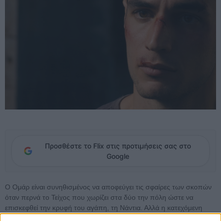
Προσθέστε το Flix στις προτιμήσεις σας στο
Google
Ο Ομάρ είναι συνηθισμένος να αποφεύγει τις σφαίρες των σκοπών
όταν περνά το Τείχος που χωρίζει στα δύο την πόλη ώστε να
επισκεφθεί την κρυφή του αγάπη, τη Νάντια. Αλλά η κατεχόμενη
Παλαιστίνη δε γνωρίζει ούτε την απλή αγάπη, ούτε τον ξεκάθαρο