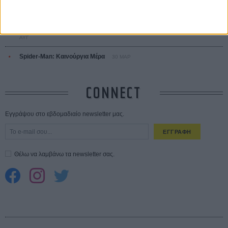
Ο Τζάρεντ Λέτο αρνείται τις καταγγελίες: «Δεν έχω διαπράξει ποτέ
σεξουαλική επίθεση»
30 ΙΟΥΛ
10 καυτές ταινίες (+ 5 δροσερές επανεκδόσεις) για τον Αύγουστο
01
ΑΥΓ
Spider-Man: Καινούργια Μέρα
30 ΜΑΡ
CONNECT
Εγγράψου στο εβδομαδιαίο newsletter μας.
ΕΓΓΡΑΦΗ
Θέλω να λαμβάνω τα newsletter σας.