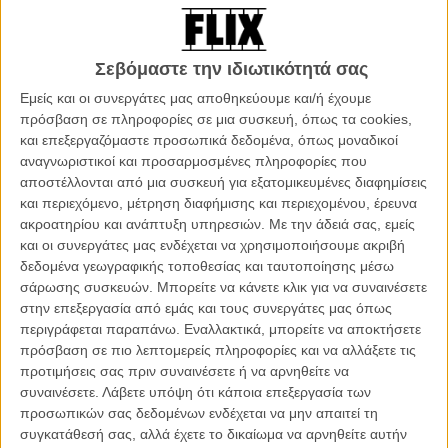
πόλεμο. Στην άλλη μεριά του τείχους, ο ευαίσθητος νεαρός
φούρναρης, Ομάρ, γίνεται ένας μαχητής της ελευθερίας, ο οποίος
θα χρειαστεί να έρθει αντιμέτωπος με οδυνηρές επιλογές για τη ζωή
Σεβόμαστε την ιδιωτικότητά σας
και το τι σημαίνει να είσαι άντρας. Οταν ο Ομάρ συλλαμβάνεται μετά
Εμείς και οι συνεργάτες μας αποθηκεύουμε και/ή έχουμε
από μία θανατηφόρα πράξη αντίστασης, ξεκινά ένα παιχνίδι γάτας
πρόσβαση σε πληροφορίες σε μια συσκευή, όπως τα cookies,
και ποντικού με τη στρατιωτική αστυνομία. Η καχυποψία και ο
και επεξεργαζόμαστε προσωπικά δεδομένα, όπως μοναδικοί
φόβος της προδοσίας απειλούν να κλονίσουν την εμπιστοσύνη του
αναγνωριστικοί και προσαρμοσμένες πληροφορίες που
Ομάρ στους συνεργούς και παιδικούς του φίλους, Αμτζάντ και
αποστέλλονται από μια συσκευή για εξατομικευμένες διαφημίσεις
Τάρεκ, ο στρατευμένος αδελφός της Νάντια. Τα αισθήματα του
και περιεχόμενο, μέτρηση διαφήμισης και περιεχομένου, έρευνα
Ομάρ δεν αργούν να γίνουν τόσο διχασμένα όσο και το
ακροατηρίου και ανάπτυξη υπηρεσιών.
Με την άδειά σας, εμείς
Παλαιστινιακό τοπίο. Αλλά, σύντομα, γίνεται εμφανές πως οτιδήποτε
και οι συνεργάτες μας ενδέχεται να χρησιμοποιήσουμε ακριβή
κάνει, είναι εξαιτίας της αγάπης του για τη Νάντια.
δεδομένα γεωγραφικής τοποθεσίας και ταυτοποίησης μέσω
σάρωσης συσκευών. Μπορείτε να κάνετε κλικ για να συναινέσετε
Μια ταινία για το Παλαιστινιακό, ένα θρίλερ, ή μια τραγική ερωτική
στην επεξεργασία από εμάς και τους συνεργάτες μας όπως
ιστορία; Το φιλμ του Χανί Αμπού Ασάντ κατορθώνει να είναι και τα
περιγράφεται παραπάνω. Εναλλακτικά, μπορείτε να αποκτήσετε
τρία δίχως τίποτα να μοιάζει παράταιρο ή λάθος.
πρόσβαση σε πιο λεπτομερείς πληροφορίες και να αλλάξετε τις
προτιμήσεις σας πριν συναινέσετε ή να αρνηθείτε να
Η πρώτη σκηνή στο φιλμ του Χανί Αμπού Ασάντ, ο οποίος πριν
συναινέσετε.
Λάβετε υπόψη ότι κάποια επεξεργασία των
από λίγα χρόνια μας είχε δώσει το εξαιρετικό «Paradise Now», είναι
προσωπικών σας δεδομένων ενδέχεται να μην απαιτεί τη
για τα μάτια ενός δυτικού θεατή σχεδόν συγκλονιστική. Ενας νεαρός
συγκατάθεσή σας, αλλά έχετε το δικαίωμα να αρνηθείτε αυτήν
άντρας περιμένει μπροστά από τον τοίχο που χωρίζει την Δυτική