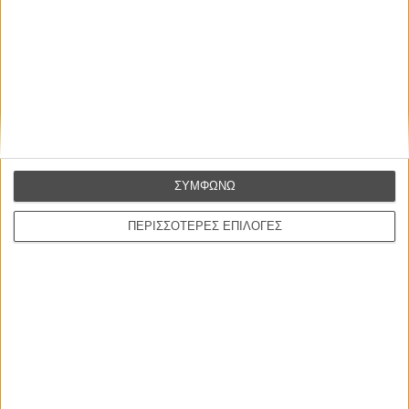
ΣΥΜΦΩΝΩ
ΠΕΡΙΣΣΟΤΕΡΕΣ ΕΠΙΛΟΓΕΣ
ΝΕΑ
Μίλα μου για καλοκαιρινά φεστιβάλ κινηματογράφου
στην Ελλάδα
Ο πιο αναλυτικός οδηγός των καλοκαιρινών φεστιβάλ σε νησιά και ηπειρωτική
Ελλάδα είναι εδώ