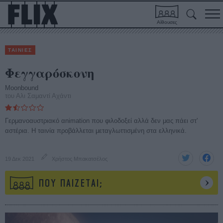
Αίθουσες
ΤΑΙΝΙΕΣ
Φεγγαρόσκονη
Moonbound
του Αλι Σαμαντί Αχάντι
Γερμανοαυστριακό αnimation που φιλοδοξεί αλλά δεν μας πάει στ'
αστέρια. Η ταινία προβάλλεται μεταγλωττισμένη στα ελληνικά.
19 Δεκ 2021
Χρήστος Μπακατσέλος
ΠΟΥ ΠΑΙΖΕΤΑΙ;