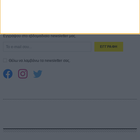
Spider-Man: Καινούργια Μέρα
30 ΜΑΡ
CONNECT
Εγγράψου στο εβδομαδιαίο newsletter μας.
ΕΓΓΡΑΦΗ
Θέλω να λαμβάνω τα newsletter σας.