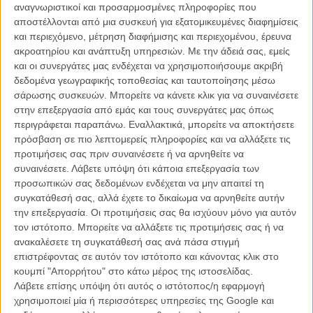
αναγνωριστικοί και προσαρμοσμένες πληροφορίες που
απελπισμένο, γιατί έχει χάσει το μικροσκοπικό έκτο πόδι του σε ένα
αποστέλλονται από μια συσκευή για εξατομικευμένες διαφημίσεις
ατύχημα. Ακόμη χειρότερα: κάποιος του το έκλεψε και το πήρε μαζί
και περιεχόμενο, μέτρηση διαφήμισης και περιεχομένου, έρευνα
του στο φεγγάρι! Σύμφωνα με μια παλιά προφητεία, ο κύριος
ακροατηρίου και ανάπτυξη υπηρεσιών.
Με την άδειά σας, εμείς
Ζουζούνης μπορεί να πάρει πίσω το χαμένο του πόδι μόνο αν βρει
και οι συνεργάτες μας ενδέχεται να χρησιμοποιήσουμε ακριβή
δύο γενναία παιδιά, που θα τον συνοδεύσουν στο ταξίδι του στο
δεδομένα γεωγραφικής τοποθεσίας και ταυτοποίησης μέσω
φεγγάρι.
σάρωσης συσκευών. Μπορείτε να κάνετε κλικ για να συναινέσετε
στην επεξεργασία από εμάς και τους συνεργάτες μας όπως
Βασισμένη σε ένα αγαπημένο παιδικό βιβλίο του Γερμανού
περιγράφεται παραπάνω. Εναλλακτικά, μπορείτε να αποκτήσετε
συγγραφέα Γκερντ φον Μπάσεβιτς, η ταινία του Αλι Σαμαντί Αχάντι
πρόσβαση σε πιο λεπτομερείς πληροφορίες και να αλλάξετε τις
προσπαθεί να σε ταξιδέψει στα αστέρια της φαντασίας και στους
προτιμήσεις σας πριν συναινέσετε ή να αρνηθείτε να
milky way δρόμους μιας συναρπαστικής περιπέτειας με μια ιστορία
συναινέσετε.
Λάβετε υπόψη ότι κάποια επεξεργασία των
για την δύναμη που κρύβουμε όλοι μέσα μας, για την πίστη στον
προσωπικών σας δεδομένων ενδέχεται να μην απαιτεί τη
εαυτό σου με κινητήρια δύναμη την αδερφική αγάπη, αλλά
συγκατάθεσή σας, αλλά έχετε το δικαίωμα να αρνηθείτε αυτήν
δυστυχώς ποτέ δεν καταφέρνει να μας φτάσει μέχρι το φεγγάρι
την επεξεργασία. Οι προτιμήσεις σας θα ισχύουν μόνο για αυτόν
όπως αρχικά υπόσχεται.
τον ιστότοπο. Μπορείτε να αλλάξετε τις προτιμήσεις σας ή να
ανακαλέσετε τη συγκατάθεσή σας ανά πάσα στιγμή
Πέρα από ένα κλισέ σενάριο που ακολουθεί την φόρμουλα και τους
επιστρέφοντας σε αυτόν τον ιστότοπο και κάνοντας κλικ στο
κανόνες του παιδικού entertainment κατά γράμμα, κάποιους
κουμπί "Απορρήτου" στο κάτω μέρος της ιστοσελίδας.
υποτυπώδεις και χάρτινους χαρακτήρες αλλά και ένα animation που
Λάβετε επίσης υπόψη ότι αυτός ο ιστότοπος/η εφαρμογή
δείχνει τόσο απλό αλλά που δείχνει κάπως βαρετό και πότε δεν
χρησιμοποιεί μία ή περισσότερες υπηρεσίες της Google και
καταφέρνει να σε συνεπάρει, η ταινία απευθύνεται αποκλειστικά και