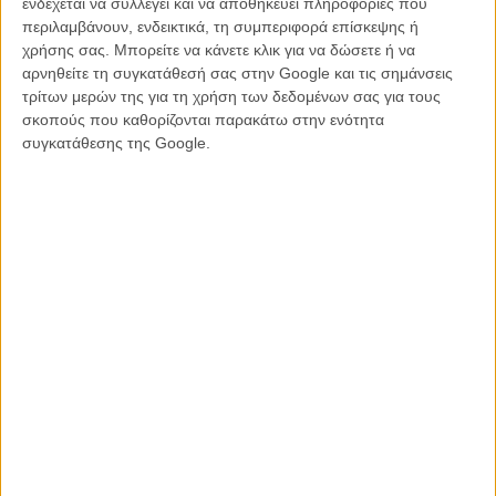
ενδέχεται να συλλέγει και να αποθηκεύει πληροφορίες που
μόνο σε προσχολικές ηλικίες, που ίσως μπορεί να τους ξυπνήσει
περιλαμβάνουν, ενδεικτικά, τη συμπεριφορά επίσκεψης ή
την αγάπη για την αστρονομία ή τουλάχιστον μερικά χαμόγελα.
χρήσης σας. Μπορείτε να κάνετε κλικ για να δώσετε ή να
αρνηθείτε τη συγκατάθεσή σας στην Google και τις σημάνσεις
Aκόμα και αυτά όμως δεν θα ξετρελαθούν πλήρως με τα αστεία και
τρίτων μερών της για τη χρήση των δεδομένων σας για τους
το χιούμορ της, μιας και τα περισσότερα από αυτά φαίνεται πως
σκοπούς που καθορίζονται παρακάτω στην ενότητα
έχουν χαθεί κάπου στη μετάφραση.
συγκατάθεσης της Google.