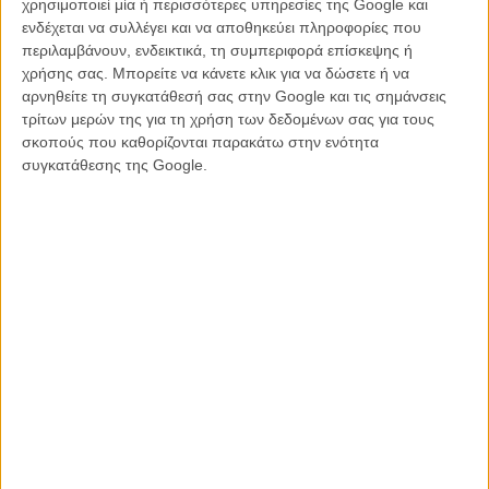
επίσης Ελληνας Λούις Τίκας.
χρησιμοποιεί μία ή περισσότερες υπηρεσίες της Google και
ενδέχεται να συλλέγει και να αποθηκεύει πληροφορίες που
Μπορεί τα γεγονότα του Λάντλοου να μην είναι πλέον άγνωστα
περιλαμβάνουν, ενδεικτικά, τη συμπεριφορά επίσκεψης ή
-έχουν καταγραφεί ήδη και κινηματογραφικά, από προηγούμενα
χρήσης σας. Μπορείτε να κάνετε κλικ για να δώσετε ή να
ντοκιμαντέρ- όμως η δουλειά της ομάδας πίσω από το φιλμ είναι
αρνηθείτε τη συγκατάθεσή σας στην Google και τις σημάνσεις
αξιοπρόσεκτη και δομημένη, προσφέροντας όχι μόνο μια αφήγηση
τρίτων μερών της για τη χρήση των δεδομένων σας για τους
των όσων συνέβησαν μέσα από πλούσιο αρχειακό υλικό και
σκοπούς που καθορίζονται παρακάτω στην ενότητα
συνεντεύξεις, αλλά κι έναν πολιτικό σχολιασμό της ιστορίας,
συγκατάθεσης της Google.
πλευρές της οποίας μοιάζουν να απηχούν χρήσιμες σκέψεις που
δεν αφορούν μόνο στις μέρες που διαδραματίστηκε.
Είναι σαφές πως η τεκμηρίωση και η καταγραφή, η αναψηλάφηση
μιας σπουδαίας στιγμής είναι εδώ το ζητούμενο, μια πιο
κινηματογραφική ματιά στην σύνθεση του υλικού εν τούτοις, θα
βοηθούσε την ταινία να αποκτήσει ακόμη μεγαλύτερο πολιτικό και
συναισθηματικό αντίκτυπο.