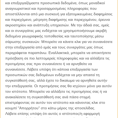
μετωπική σύγκρουση μεταξύ του Ρόκφελερ και του συνδικάτου των
και επεξεργαζόμαστε προσωπικά δεδομένα, όπως μοναδικοί
ανθρακωρύχων, σημαντικό ρόλο έπαιξαν 500 Ελληνες που
αναγνωριστικοί και προσαρμοσμένες πληροφορίες που
αποτέλεσαν τη ραχοκοκαλιά του αντάρτικου στρατού που έφτιαξε το
αποστέλλονται από μια συσκευή για εξατομικευμένες διαφημίσεις
συνδικάτο για να εκδικηθεί τη Σφαγή του Λάντλοου – τις δολοφονίες
και περιεχόμενο, μέτρηση διαφήμισης και περιεχομένου, έρευνα
20 γυναικόπαιδων και του ηγέτη των Ελλήνων, Λούι Τίκα, στις 20
ακροατηρίου και ανάπτυξη υπηρεσιών.
Με την άδειά σας, εμείς
Απριλίου του 1914. Το ντοκιμαντέρ αφηγείται την άγνωστη ιστορία
και οι συνεργάτες μας ενδέχεται να χρησιμοποιήσουμε ακριβή
αυτής της σύγκρουσης, φωτίζοντας τον ιδιαίτερο ρόλο των
δεδομένα γεωγραφικής τοποθεσίας και ταυτοποίησης μέσω
Ελλήνων, μέσα από μαρτυρίες απογόνων τους στο Κολοράντο,
σάρωσης συσκευών. Μπορείτε να κάνετε κλικ για να συναινέσετε
συνεντεύξεις με Αμερικανούς και Ελληνοαμερικανούς ιστορικούς και
στην επεξεργασία από εμάς και τους συνεργάτες μας όπως
σπάνιο αρχειακό υλικό (βίντεο-συνεντεύξεις επιζώντων απεργών,
περιγράφεται παραπάνω. Εναλλακτικά, μπορείτε να αποκτήσετε
φωτογραφίες, άρθρα εφημερίδων, κείμενα ντοκουμέντα και
πρόσβαση σε πιο λεπτομερείς πληροφορίες και να αλλάξετε τις
τραγούδια). Η ταινία τιμήθηκε με το Βραβείο της Βουλής των
προτιμήσεις σας πριν συναινέσετε ή να αρνηθείτε να
Ελλήνων στο φετινό Φεστιβάλ Ντοκιμαντέρ Θεσσαλονίκης.
συναινέσετε.
Λάβετε υπόψη ότι κάποια επεξεργασία των
προσωπικών σας δεδομένων ενδέχεται να μην απαιτεί τη
Μια εξαιρετικά ενδιαφέρουσα σελίδα της αμερικάνικης ιστορίας που
συγκατάθεσή σας, αλλά έχετε το δικαίωμα να αρνηθείτε αυτήν
όρισε την πορεία και την μορφή του εργατικού κινήματος στην χώρα
την επεξεργασία. Οι προτιμήσεις σας θα ισχύουν μόνο για αυτόν
-κι όχι μόνο-, καταγράφει το ντοκιμαντέρ του Λεωνίδα Βαρδαρού.
τον ιστότοπο. Μπορείτε να αλλάξετε τις προτιμήσεις σας ή να
Μια σελίδα της αμερικάνικης ιστορίας που έχει ακόμη μεγαλύτερο
ανακαλέσετε τη συγκατάθεσή σας ανά πάσα στιγμή
(ελληνικό) ενδιαφέρον, αφού μεγάλο μέρος των ανθρακωρύχων στα
επιστρέφοντας σε αυτόν τον ιστότοπο και κάνοντας κλικ στο
ορυχεία του Λάντλοου του Κολοράντο ήταν Ελληνες μετανάστες κι
κουμπί "Απορρήτου" στο κάτω μέρος της ιστοσελίδας.
ένας από τους επικεφαλής της αγωνιστικής δράσης εκεί ήταν
Λάβετε επίσης υπόψη ότι αυτός ο ιστότοπος/η εφαρμογή