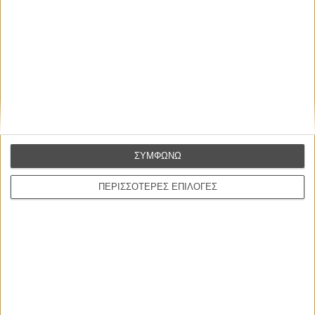
Η επιτυχία είναι υπερτιμημένη. Δεν σε κάνει
καλύτερο, δεν σε πάει πουθενά η επιτυχία. Είναι
απλώς ένα ωραίο, ανεβαστικό, επιφανειακό
συναίσθημα.»
ΣΥΜΦΩΝΩ
Βιμ Βέντερς
ΠΕΡΙΣΣΟΤΕΡΕΣ ΕΠΙΛΟΓΕΣ
Συνέντευξη
ΝΕΕΣ ΤΑΙΝΙΕΣ
Ο Παραχαράκτης
L’ Affaire Bojarski (The Moneymaker)
του Ζαν-Πολ Σαλομέ