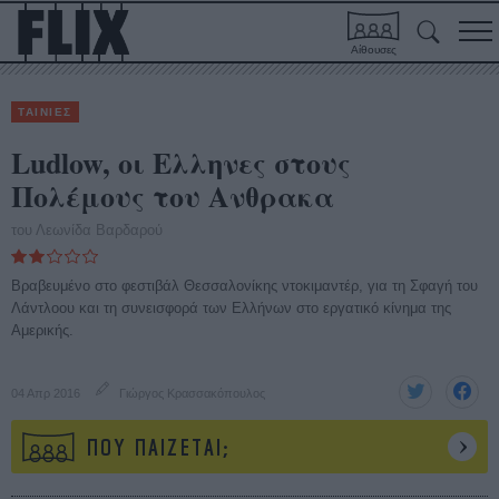
Αίθουσες
ΤΑΙΝΙΕΣ
Ludlow, οι Ελληνες στους
Πολέμους του Ανθρακα
του Λεωνίδα Βαρδαρού
Βραβευμένο στο φεστιβάλ Θεσσαλονίκης ντοκιμαντέρ, για τη Σφαγή του
Λάντλοου και τη συνεισφορά των Ελλήνων στο εργατικό κίνημα της
Αμερικής.
04 Απρ 2016
Γιώργος Κρασσακόπουλος
ΠΟΥ ΠΑΙΖΕΤΑΙ;