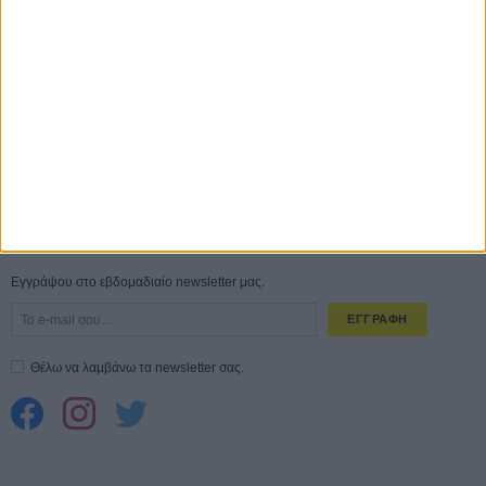
Ο Τζάρεντ Λέτο αρνείται τις καταγγελίες: «Δεν έχω διαπράξει ποτέ
σεξουαλική επίθεση»
30 ΙΟΥΛ
10 καυτές ταινίες (+ 5 δροσερές επανεκδόσεις) για τον Αύγουστο
01
ΑΥΓ
Spider-Man: Καινούργια Μέρα
30 ΜΑΡ
CONNECT
Εγγράψου στο εβδομαδιαίο newsletter μας.
ΕΓΓΡΑΦΗ
Θέλω να λαμβάνω τα newsletter σας.