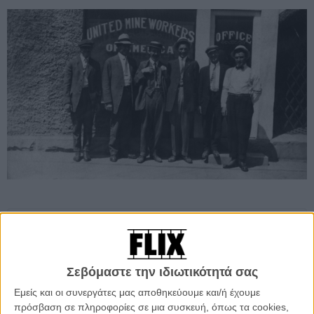
Προσθέστε το Flix στις προτιμήσεις σας στο
Google
Σεβόμαστε την ιδιωτικότητά σας
Ο Πόλεμος του Ανθρακα του Κολοράντο είναι η πιο βίαιη και
Εμείς και οι συνεργάτες μας αποθηκεύουμε και/ή έχουμε
αιματηρή σελίδα του εργατικού κινήματος της Αμερικής. Σε αυτήν τη
πρόσβαση σε πληροφορίες σε μια συσκευή, όπως τα cookies,