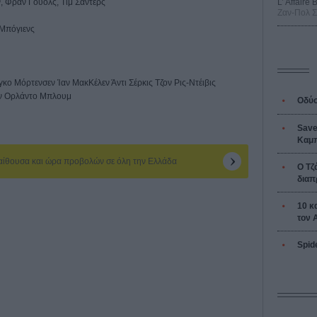
, Φραν Γουόλς, Τιμ Σάντερς
L’ Affaire
Ζαν-Πολ 
 Μπόγιενς
γκο Μόρτενσεν Ίαν ΜακΚέλεν Άντι Σέρκις Τζον Ρις-Ντέιβις
αν Ορλάντο Μπλουμ
Οδύσ
Save
Καμπ
 αίθουσα και ώρα προβολών σε όλη την Ελλάδα
Ο Τζ
διαπ
10 κ
τον 
Spid