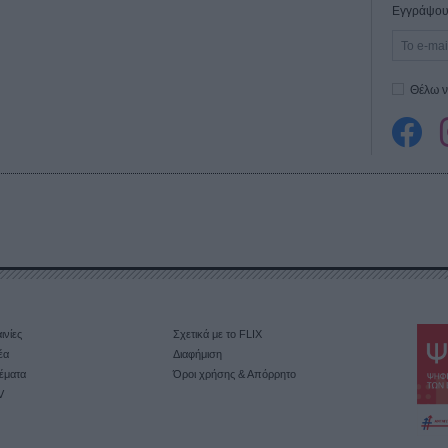
Εγγράψου 
Θέλω ν
ινίες
Σχετικά με το FLIX
έα
Διαφήμιση
έματα
Όροι χρήσης & Απόρρητο
V