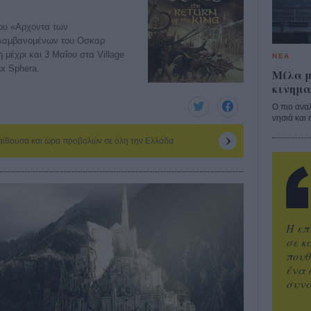
 του «Αρχοντα των
ιλαμβανομένων του Οσκαρ
 μέχρι και 3 Μαΐου στα Village
ΝΕΑ
x Sphera.
Μίλα μ
κινημα
Ο πιο ανα
νησιά και 
 αίθουσα και ώρα προβολών σε όλη την Ελλάδα
Η επ
σε κ
πουθ
ένα 
συνα