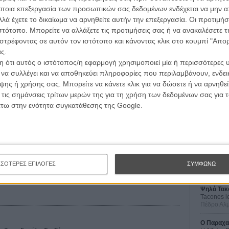
ποια επεξεργασία των προσωπικών σας δεδομένων ενδέχεται να μην απ
λά έχετε το δικαίωμα να αρνηθείτε αυτήν την επεξεργασία. Οι προτιμήσ
ιστότοπο. Μπορείτε να αλλάξετε τις προτιμήσεις σας ή να ανακαλέσετε
στρέφοντας σε αυτόν τον ιστότοπο και κάνοντας κλικ στο κουμπί "Απ
ς.
 ότι αυτός ο ιστότοπος/η εφαρμογή χρησιμοποιεί μία ή περισσότερες 
ι να συλλέγει και να αποθηκεύει πληροφορίες που περιλαμβάνουν, ενδεικ
ης ή χρήσης σας. Μπορείτε να κάνετε κλικ για να δώσετε ή να αρνηθε
Οι Αρμονί
 τις σημάνσεις τρίτων μερών της για τη χρήση των δεδομένων σας για
Werckmei
Μπέλα Τα
άτω στην ενότητα συγκατάθεσης της Google.
Μια Θέση 
A Place in
Τζορτζ Στί
Οδύσσεια
The Odys
ΣΣΟΤΕΡΕΣ ΕΠΙΛΟΓΕΣ
ΣΥΜΦΩΝΩ
Κρίστοφε
Ψηλά Τακ
Tacones l
Πέδρο Αλ
Ο Παραχα