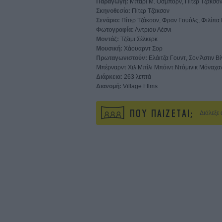
Παραγωγή:
Μπάρι Μ. Οσμπορν, Πίτερ Τζάκσον
Σκηνοθεσία:
Πίτερ Τζάκσον
Σενάριο:
Πίτερ Τζάκσον, Φραν Γουόλς, Φιλίπα
Φωτογραφία:
Αντριου Λέσνι
Μοντάζ:
Τζέιμι Σέλκερκ
Μουσική:
Χάουαρντ Σορ
Πρωταγωνιστούν:
Ελάιτζα Γουντ, Σον Άστιν Βί
Μπέρναρντ Χιλ Μπίλι Μπόιντ Ντόμινικ Μόναχ
Διάρκεια:
263 λεπτά
Διανομή:
Village FIlms
ΠΟΥ ΠΑΙΖΕΤΑΙ;
Διάλεξε