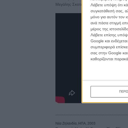
Μεγάλης Σκοτεινιάς.
Λάβετε υπόψη ότι κά
συγκατάθεσή σας, αλ
μόνο για αυτόν τον 
ανά πάσα στιγμή επι
μέρος της ιστοσελίδα
Λάβετε επίσης υπόψη
Google και ενδέχετα
συμπεριφορά επίσκεψ
σας στην Google και
καθορίζονται παρακ
ΠΕΡΙ
Νέα Ζηλανδία, ΗΠΑ, 2003