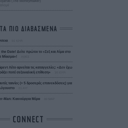
 Bojarski (The Moneymaker)
Σαλομέ
ΤΑ ΠΙΟ ΔΙΑΒΑΣΜΕΝΑ
σεια
01 ΙΟΥΛ
 the Date! Δείτε πρώτοι το «Σεξ και Αίμα στο
 Μίασμα»!
ΧΘΕΣ
άρεντ Λέτο αρνείται τις καταγγελίες: «Δεν έχω
ράξει ποτέ σεξουαλική επίθεση»
30 ΙΟΥΛ
αυτές ταινίες (+ 5 δροσερές επανεκδόσεις) για
Αύγουστο
01 ΑΥΓ
er-Man: Καινούργια Μέρα
30 ΜΑΡ
CONNECT