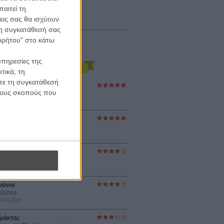
αιτεί τη
εις σας θα ισχύουν
 τη συγκατάθεσή σας
ορρήτου" στο κάτω
υπηρεσίες της
τικά, τη
ίτε τη συγκατάθεσή
ες Βερκμάιστερ
 τους σκοπούς που
ster Harmonies
ρ
στον Ηλιο
 the Sun
βενς
sey
ρ Νόλαν
ούνια
ejanos
μοδόβαρ
ράκτης