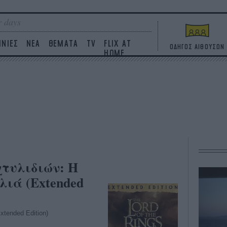
 days
ΙΝΙΕΣ
ΝΕΑ
ΘΕΜΑΤΑ
TV
FLIX AT
ΟΔΗΓΟΣ ΑΙΘΟΥΣΩΝ
HOME
τυλιδιών: Η
λιά (Extended
Extended Edition)