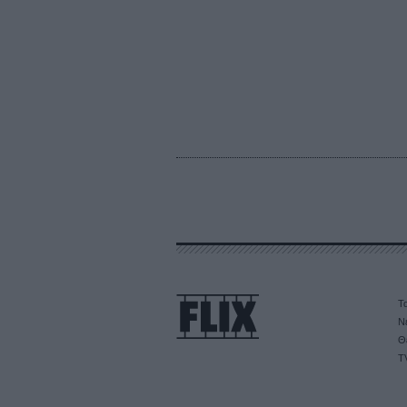
Τα
Ν
Θ
T