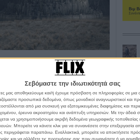
Βιμ Β
Συνέντ
ix στις προτιμήσεις σας στο Google
Σεβόμαστε την ιδιωτικότητά σας
άτες μας αποθηκεύουμε και/ή έχουμε πρόσβαση σε πληροφορίες σε μια
φων του φαίνεται καταδικασμένη να αποτύχει. Ο
ργαζόμαστε προσωπικά δεδομένα, όπως μοναδικοί αναγνωριστικοί και 
 μεταφέρεται ναρκωμένος από τους Ορκ στον πύργο
στέλλονται από μια συσκευή για εξατομικευμένες διαφημίσεις και περ
ους καταδιώκει αλλά πέφτει λιπόθυμος μπροστά στην
εχομένου, έρευνα ακροατηρίου και ανάπτυξη υπηρεσιών.
Με την άδειά σα
τυλιδιού, διασκορπισμένη πλέον, αντιμετωπίζει τους
χεται να χρησιμοποιήσουμε ακριβή δεδομένα γεωγραφικής τοποθεσίας 
υν να συναντηθούν και πάλι και να ολοκληρώσουν την
ών. Μπορείτε να κάνετε κλικ για να συναινέσετε στην επεξεργασία απ
 ο Γκρίζος έχει ένα φοβερό σχέδιο για να
ς περιγράφεται παραπάνω. Εναλλακτικά, μπορείτε να αποκτήσετε πρό
 τη χώρα του Εχθρού, και να φέρουν το τέλος της
ίες και να αλλάξετε τις προτιμήσεις σας πριν συναινέσετε ή να αρνηθεί