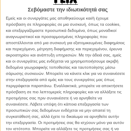
να διαφυλάξουν τη γλώσσα και την ταυτότητά τους απέναντι στην
Σεβόμαστε την ιδιωτικότητά σας
καταπίεση της δικτατορίας του Φράνκο. Η δράση της δεν άργησε να
πάρει βίαιη τροπή, καθιστώντας τη μία από τις πιο αιματηρές
Εμείς και οι συνεργάτες μας αποθηκεύουμε και/ή έχουμε
αυτονομιστικές οργανώσεις της ύστερης ιστορίας της Ευρώπης. Με
πρόσβαση σε πληροφορίες σε μια συσκευή, όπως τα cookies,
στόχο την ανεξαρτησία της Χώρας των Βάσκων, η ΕΤΑ προχώρησε
και επεξεργαζόμαστε προσωπικά δεδομένα, όπως μοναδικοί
σε δολοφονίες, βομβιστικές επιθέσεις, εκβιασμούς και απαγωγές,
αναγνωριστικοί και προσαρμοσμένες πληροφορίες που
αφήνοντας πίσω της περισσότερους από 800 νεκρούς. Το 2011
αποστέλλονται από μια συσκευή για εξατομικευμένες διαφημίσεις
ανακοίνωσε τη λήξη της ένοπλης δράσης της, την οποία
και περιεχόμενο, μέτρηση διαφήμισης και περιεχομένου, έρευνα
ακολούθησε η οριστική και πλήρης διάλυσή της το 2018.
ακροατηρίου και ανάπτυξη υπηρεσιών.
Με την άδειά σας, εμείς
και οι συνεργάτες μας ενδέχεται να χρησιμοποιήσουμε ακριβή
Η Ελενα Τεχάδα, μια νεαρή αστυνομικός από τη Λογρονιόν, μόλις
δεδομένα γεωγραφικής τοποθεσίας και ταυτοποίησης μέσω
είχε αποφοιτήσει από την ακαδημία της Ávila στις αρχές της
σάρωσης συσκευών. Μπορείτε να κάνετε κλικ για να συναινέσετε
δεκαετίας του '90, όταν της ανατέθηκε μία αποστολή που θα
στην επεξεργασία από εμάς και τους συνεργάτες μας όπως
καθόριζε όχι μόνο την καριέρα της, αλλά και την πορεία των
περιγράφεται παραπάνω. Εναλλακτικά, μπορείτε να αποκτήσετε
πολιτικών εξελίξεων στην Ισπανία. Με αξιοσημείωτη ψυχραιμία και
πρόσβαση σε πιο λεπτομερείς πληροφορίες και να αλλάξετε τις
αφοσίωση στον ρόλο της, κατάφερε να διεισδύσει στον κόσμο της
προτιμήσεις σας πριν συναινέσετε ή να αρνηθείτε να
ΕΤΑ ζώντας επί έξι ολόκληρα χρόνια με κωδικό όνομα και
συναινέσετε.
Λάβετε υπόψη ότι κάποια επεξεργασία των
(κυριολεκτικά) διπλή ταυτότητα. Κατά τη διάρκεια της δράσης της
προσωπικών σας δεδομένων ενδέχεται να μην απαιτεί τη
παρέδιδε συστηματικά κρίσιμες πληροφορίες που επέτρεψαν την
συγκατάθεσή σας, αλλά έχετε το δικαίωμα να αρνηθείτε αυτήν
αποτροπή επιθέσεων, τη σύλληψη ηγετικών στελεχών και, τελικά,
την επεξεργασία. Οι προτιμήσεις σας θα ισχύουν μόνο για αυτόν
συνέβαλαν καθοριστικά στην παρακμή της οργάνωσης. Η δράση
τον ιστότοπο. Μπορείτε να αλλάξετε τις προτιμήσεις σας ή να