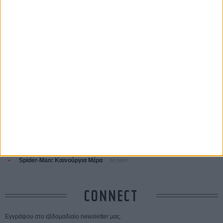
ΤΑ ΠΙΟ
ΔΙΑΒΑΣΜΕΝΑ
Οδύσσεια
01 ΙΟΥΛ
Save the Date! Δείτε πρώτοι το «Σεξ και Αίμα στο Καμπ Μίασμα»!
ΧΘΕΣ
Ο Τζάρεντ Λέτο αρνείται τις καταγγελίες: «Δεν έχω διαπράξει ποτέ
σεξουαλική επίθεση»
30 ΙΟΥΛ
10 καυτές ταινίες (+ 5 δροσερές επανεκδόσεις) για τον Αύγουστο
01
ΑΥΓ
Spider-Man: Καινούργια Μέρα
30 ΜΑΡ
CONNECT
Εγγράψου στο εβδομαδιαίο newsletter μας.