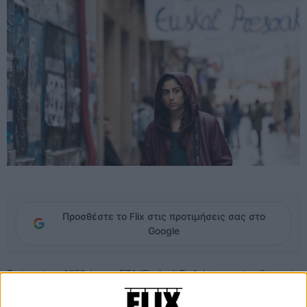
Προσθέστε το Flix στις προτιμήσεις σας στο
Google
Το έτος ήταν 1959 όταν η ΕΤΑ (Euskadi Ta Askatasuna), η βασκική
αυτονομιστική οργάνωση που αργότερα έμελλε να χαρακτηριστεί ως
τρομοκρατική, γεννήθηκε μέσα από την επιθυμία Βάσκων φοιτητών