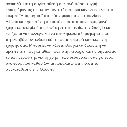
της ήρθε στο φως μετά τη διάλυση της ΕΤΑ.
ανακαλέσετε τη συγκατάθεσή σας ανά πάσα στιγμή
επιστρέφοντας σε αυτόν τον ιστότοπο και κάνοντας κλικ στο
«Ξέρεις ποια είναι η διαφορά ανάμεσα σε έναν μυστικό πράκτορα
κουμπί "Απορρήτου" στο κάτω μέρος της ιστοσελίδας.
και έναν κατάσκοπο;» ρωτά ο επικεφαλής της αποστολής της τη
Λάβετε επίσης υπόψη ότι αυτός ο ιστότοπος/η εφαρμογή
Μόνικα (όνομα που επιλέγει να χρησιμοποιήσει η σκηνοθέτης
χρησιμοποιεί μία ή περισσότερες υπηρεσίες της Google και
Αράντσα Ετσεβαρία για την Ελενα Τεχάδα στην ταινία). Εκείνη
ενδέχεται να συλλέγει και να αποθηκεύει πληροφορίες που
απαντά πως ο πρώτος αναγνωρίζεται νομικά, προστατεύεται από
περιλαμβάνουν, ενδεικτικά, τη συμπεριφορά επίσκεψης ή
το σώμα της αστυνομίας και η δράση του λαμβάνει τιμητική
χρήσης σας. Μπορείτε να κάνετε κλικ για να δώσετε ή να
διάκριση από το κράτος σε δεύτερο χρόνο, ενώ ένα κατάσκοπος
αρνηθείτε τη συγκατάθεσή σας στην Google και τις σημάνσεις
δεν έχει στη διάθεσή του κανένα από τα παραπάνω «προνόμια»,
τρίτων μερών της για τη χρήση των δεδομένων σας για τους
κινδυνεύοντας παράλληλα να πεθάνει ανά πάσα στιγμή με δική του
σκοπούς που καθορίζονται παρακάτω στην ενότητα
ευθύνη. Με το που τελειώνει τη φράση της, ο διοικητής της σπεύδει
συγκατάθεσης της Google.
να της απαντήσει κοφτά και χωρίς ίχνος συναισθηματισμού «Εσύ
θα είσαι το δεύτερο».
Κάπως έτσι, η Μόνικα θα αφήσει πίσω της οικογένεια, φίλους και
σχέση, προκειμένου να αναλάβει την αποστολή που της
προτάθηκε, θυσιάζοντας τη ζωή και τον εαυτό της χωρίς δεύτερη
σκέψη για τα επόμενα έξι χρόνια. Στα μάτια της Ετσεβαρία η -
αναμφισβήτητα - γενναία πράξη της κατασκόπου αποκτά ηρωική
διάσταση, την οποία ωστόσο καταλήγει να πλαισιώνει με απόλυτη
υπερβολή, οριακά ευτελίζοντας το ηθικό δίπολο καλού - κακού. Η