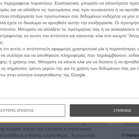
ς περιγράφεται παραπάνω. Εναλλακτικά, μπορείτε να αποκτήσετε πρό
ράγματι το 2017, ο Γάλλος διπλωμάτης Γιόαν
ίες και να αλλάξετε τις προτιμήσεις σας πριν συναινέσετε ή να αρνηθεί
λακίστηκε αλλά κατάφερε να δραπετεύσει) ο Ζερόμ
ποια επεξεργασία των προσωπικών σας δεδομένων ενδέχεται να μην απ
χειρεί να στήσει ένα σύγχρονο κατασκοπικό θρίλερ, με
λά έχετε το δικαίωμα να αρνηθείτε αυτήν την επεξεργασία. Οι προτιμήσ
, μία φιξιόν περσόνα που ζει έναν παρόμοιο, αλλά πιο
ιστότοπο. Μπορείτε να αλλάξετε τις προτιμήσεις σας ή να ανακαλέσετε
στρέφοντας σε αυτόν τον ιστότοπο και κάνοντας κλικ στο κουμπί "Απ
ς.
τον Κάριλ Φέρεϊ, ο Ματιέ μπλέκει σ' ένα σύμπαν
 ότι αυτός ο ιστότοπος/η εφαρμογή χρησιμοποιεί μία ή περισσότερες 
ξιωματικών υπηρεσίας, δικηγόρων που μιλούν σπαστά
Οι Αρμονί
ι να συλλέγει και να αποθηκεύει πληροφορίες που περιλαμβάνουν, ενδεικ
γιο του Αρχηγού της FSS) Ρωσίδας κατασκόπου, που
Werckmei
ης ή χρήσης σας. Μπορείτε να κάνετε κλικ για να δώσετε ή να αρνηθε
Μπέλα Τα
 τις σημάνσεις τρίτων μερών της για τη χρήση των δεδομένων σας για
Μια Θέση 
άτω στην ενότητα συγκατάθεσης της Google.
ταλήγει να σαμποτάρει την σκοτεινή, υποβλητική
A Place in
νει η σκηνοθεσία, αλλά και η τίμια «action hero της
Τζορτζ Στί
ούς.
Οδύσσεια
The Odys
 το φορσέ love story αδυνατίζουν τη σύνδεσή μας με την
Κρίστοφε
την επικινδυνότητα και την αγωνία.
ΣΣΟΤΕΡΕΣ ΕΠΙΛΟΓΕΣ
ΣΥΜΦΩΝΩ
Ψηλά Τακ
Tacones l
βλητικούς κόσμους και να τοποθετεί τους ήρωές του σε
Πέδρο Αλ
υνα) πλαίσια. Κρίμα που όλη αυτή η ατμόσφαιρα
παραδίδει κι ο θεατής πέφτει θύμα... Kompromat.
Ο Παραχα