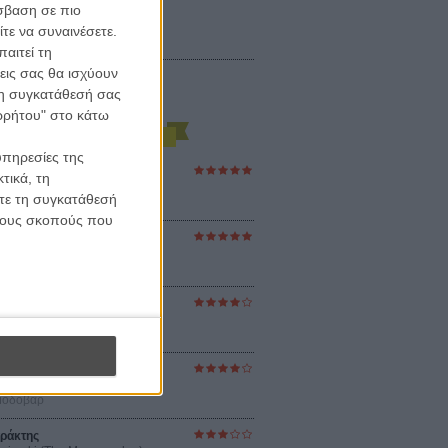
σβαση σε πιο
τε να συναινέσετε.
αιτεί τη
εις σας θα ισχύουν
 τη συγκατάθεσή σας
ορρήτου" στο κάτω
υπηρεσίες της
ες Βερκμάιστερ
τικά, τη
ster Harmonies
ίτε τη συγκατάθεσή
ρ
 τους σκοπούς που
στον Ηλιο
 the Sun
βενς
sey
ρ Νόλαν
ούνια
ejanos
μοδόβαρ
ράκτης