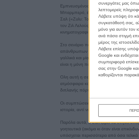
συνεργάτες μας όπω
Εμπνευσμένος από αληθινά γεγονότα (π
λεπτομερείς πληροφορ
Μπαρμπερό, έπεσε θύμα Kompromat, φυ
Λάβετε υπόψη ότι κά
Σαλ («Zulu: Το Ακρωτήρι της Βίας»), επι
συγκατάθεσή σας, αλ
τον Ζιλ Λελούς να ερμηνεύει τον «Ματιέ»
μόνο για αυτόν τον 
κινηματογραφικό εφιάλτη.
ανά πάσα στιγμή επι
μέρος της ιστοσελίδα
Στο σενάριο που συνυπογράφει ο Σαλ με 
Λάβετε επίσης υπόψη
απάνθρωπων φυλακών, διεφθαρμένων α
Google και ενδέχετα
γαλλικά και μίας παντρεμένης (με τον 
συμπεριφορά επίσκεψ
είναι η μόνη που θα τον βοηθήσει.
σας στην Google και
καθορίζονται παρακ
Ολη αυτή η σεναριακή βαβούρα όμως, κα
ατμόσφαιρα και το σασπένς που επιτυγχά
διπλανής πόρτας» ερμηνεία του Ζιλ Λελ
Οι συμπτώσεις, οι υπερβολές, τα κλισέ,
ιστορία, αντί να ανεβάζουν την ένταση σ
ΠΕΡΙ
Παρόλα αυτά, ο Σαλ ξέρει να στήνει υπο
γοητευτικά (ακόμα κι όταν είναι επικίνδ
υπόσχεται περισσότερα από όσα τελικά 