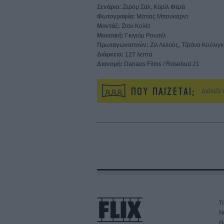
Σενάριο:
Ζερόμ Σαλ, Καρίλ Φερέι
Φωτογραφία:
Ματίας Μπουκάρντ
Μοντάζ:
Σταν Κολέτ
Μουσική:
Γκιγιόμ Ρουσέλ
Πρωταγωνιστούν:
Ζιλ Λελούς, Τζοάνα Κούλιγκ
Διάρκεια:
127 λεπτά
Διανομή:
Danaos Films / Rosebud 21
ΠΟΥ ΠΑΙΖΕΤΑΙ;
Διάλεξε
Τα
Ν
Θ