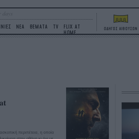
 days
ΙΝΙΕΣ
ΝΕΑ
ΘΕΜΑΤΑ
TV
FLIX AT
ΟΔΗΓΟΣ ΑΙΘΟΥΣΩΝ
HOME
at
τασκοπική περιπέτεια, η οποία
λικρίνεια στην οθόνη κι όχι με