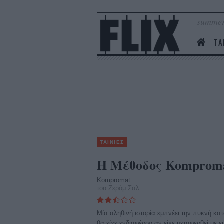
summer
ΤΑ
ΤΑΙΝΙΕΣ
Η Μέθοδος Komprom
Kompromat
του Ζερόμ Σαλ
Μία αληθινή ιστορία εμπνέει την πυκνή κα
θα είχε ενδιαφέρον αν είχε μεταφερθεί με ει