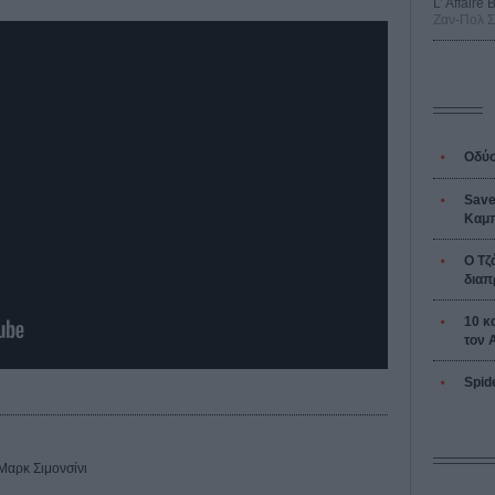
L’ Affaire
Ζαν-Πολ 
Οδύσ
Save
Καμπ
Ο Τζ
διαπ
10 κ
τον 
Spid
Μαρκ Σιμονσίνι