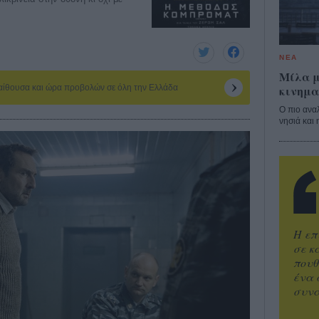
ΝΕΑ
Μίλα μ
κινημα
 αίθουσα και ώρα προβολών σε όλη την Ελλάδα
Ο πιο ανα
νησιά και 
Η επ
σε κ
πουθ
ένα 
συνα