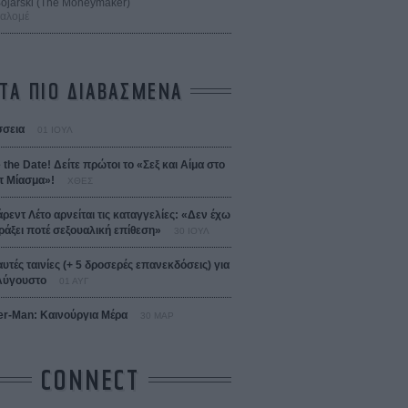
 Bojarski (The Moneymaker)
Σαλομέ
ΤΑ ΠΙΟ ΔΙΑΒΑΣΜΕΝΑ
σεια
01 ΙΟΥΛ
 the Date! Δείτε πρώτοι το «Σεξ και Αίμα στο
 Μίασμα»!
ΧΘΕΣ
άρεντ Λέτο αρνείται τις καταγγελίες: «Δεν έχω
ράξει ποτέ σεξουαλική επίθεση»
30 ΙΟΥΛ
αυτές ταινίες (+ 5 δροσερές επανεκδόσεις) για
Αύγουστο
01 ΑΥΓ
er-Man: Καινούργια Μέρα
30 ΜΑΡ
CONNECT