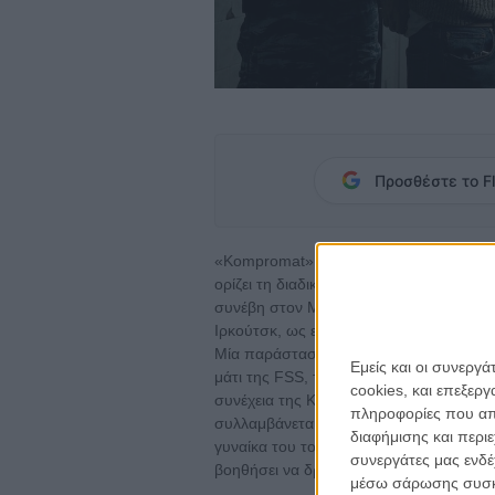
Προσθέστε το Fl
«Kompromat» είναι η σκευωρία. Μία λέ
ορίζει τη διαδικασία του να παγιδεύσει
συνέβη στον Ματιέ, έναν Γάλλο διπλωμάτ
Ιρκούτσκ, ως επικεφαλής της Alliance Fr
Μία παράσταση μοντέρνου χορού που ορ
Εμείς και οι συνεργ
μάτι της FSS, της Ομοσπονδιακής Υπηρ
cookies, και επεξε
συνέχεια της KGB). Σύντομα βρίσκεται 
πληροφορίες που απο
συλλαμβάνεται, προφυλακίζεται και ξεκινά
διαφήμισης και περι
γυναίκα του τον εγκαταλείπει με την κόρ
συνεργάτες μας ενδέ
βοηθήσει να δραπετεύσει και να αποδρά
μέσω σάρωσης συσκευ