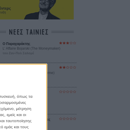
έντερς
ευξη
ΝΕΕΣ ΤΑΙΝΙΕΣ
Ο Παραχαράκτης
L’ Affaire Bojarski (The Moneymaker)
του Ζαν-Πολ Σαλομέ
Γνήσιο Αντίγραφο
Certified Copy (Copie Conforme)
του Αμπάς Κιαροστάμι
Ο Κλειδαράς του Ενός
 συσκευή, όπως τα
Εκατομμυρίου
Le Million
προσαρμοσμένες
του Γκρεγκουάρ Βινιερόν
ιεχόμενο, μέτρηση
ς, εμείς και οι
Αυτό που Ξέρουν οι Γυναίκες
και ταυτοποίησης
Pour le Plaisir
ό εμάς και τους
του Ρεέμ Κερισί