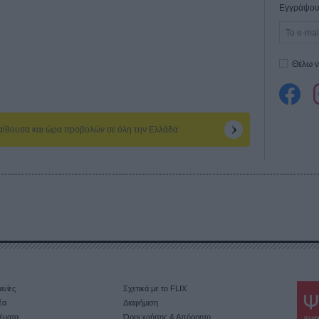
Εγγράψου 
Θέλω ν
 αίθουσα και ώρα προβολών σε όλη την Ελλάδα
ινίες
Σχετικά με το FLIX
έα
Διαφήμιση
έματα
Όροι χρήσης & Απόρρητο