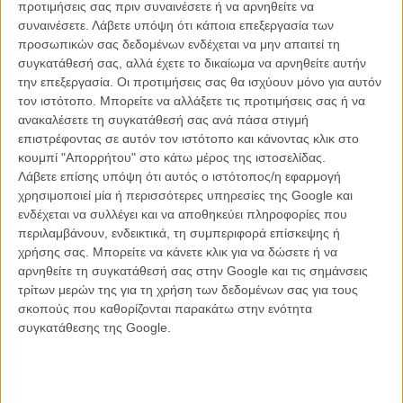
σκοτεινή εποχή την Αμερική ήταν μόνο ένα κομμάτι μιας παράνοιας
προτιμήσεις σας πριν συναινέσετε ή να αρνηθείτε να
που δεν θα μπορούσε ποτέ να «εικονογραφηθεί» με καλύτερο
συναινέσετε.
Λάβετε υπόψη ότι κάποια επεξεργασία των
τρόπο, παρά με αυτό το φρέσκο των αμέτρητων λουόμενων σε μια
προσωπικών σας δεδομένων ενδέχεται να μην απαιτεί τη
διαρκή, μετέωρη κατάσταση ανάμεσα στη ζωή και τον απειλούμενο
συγκατάθεσή σας, αλλά έχετε το δικαίωμα να αρνηθείτε αυτήν
θάνατο (τους).
την επεξεργασία. Οι προτιμήσεις σας θα ισχύουν μόνο για αυτόν
τον ιστότοπο. Μπορείτε να αλλάξετε τις προτιμήσεις σας ή να
Το «Jaws» ήταν μια μετωπική επίθεση στο αιώνιο καλοκαίρι του
ανακαλέσετε τη συγκατάθεσή σας ανά πάσα στιγμή
Δυτικού Πολιτισμού που αγνοούσε (ή έκανε ότι δεν έβλεπε) για
επιστρέφοντας σε αυτόν τον ιστότοπο και κάνοντας κλικ στο
χρόνια το τέρας που μεγάλωνε ακριβώς κάτω από τα πόδια του. Η
κουμπί "Απορρήτου" στο κάτω μέρος της ιστοσελίδας.
επανάσταση ενός ξεδιάντροπου νεαρού που ήταν τόσο σίγουρος -
Λάβετε επίσης υπόψη ότι αυτός ο ιστότοπος/η εφαρμογή
στην μόλις δεύτερη μεγάλου μήκους κινηματογραφική ταινία του -
χρησιμοποιεί μία ή περισσότερες υπηρεσίες της Google και
πως μπορούσε να διαβρώσει το αμερικάνικο όνειρο βγάζοντας την
ενδέχεται να συλλέγει και να αποθηκεύει πληροφορίες που
καθαρή. Μια ευθεία γραμμή που ένωσε το φανταστικό σινεμά των
περιλαμβάνουν, ενδεικτικά, τη συμπεριφορά επίσκεψης ή
50s με το βαθιά πολιτικό νέο αμερικάνικο σινεμά (και τα «Σαγόνια
χρήσης σας. Μπορείτε να κάνετε κλικ για να δώσετε ή να
του Καρχαρία» ήταν μάλλον η πιο… αιχμηρή στιγμή του, φανερά
αρνηθείτε τη συγκατάθεσή σας στην Google και τις σημάνσεις
υποτιμημένη ελέω entertainment και «σοβαροφάνειας» όσων δεν
τρίτων μερών της για τη χρήση των δεδομένων σας για τους
θα έδιναν ποτέ πολιτικό πρόσημο σε ένα action movie), τόσο
σκοπούς που καθορίζονται παρακάτω στην ενότητα
σαρωτική, όμως, που υπήρξε ικανή να αλλάξει τον τρόπο που
συγκατάθεσης της Google.
βλέπουμε/κάνουμε/καταναλώνουμε ταινίες για πάντα.
Πριν, όμως, απ' όλα τα παραπάνω (και άλλα τόσα που
μεγαλώνοντας μπορείς να δεις να κρύβονται μέσα στο