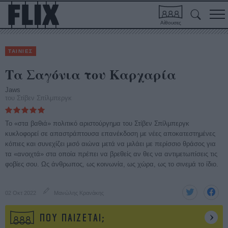
Αίθουσες
ΤΑΙΝΙΕΣ
Τα Σαγόνια του Καρχαρία
Jaws
του Στίβεν Σπίλμπεργκ
Το «στα βαθιά» πολιτικό αριστούργημα του Στίβεν Σπίλμπεργκ
κυκλοφορεί σε απαστράπτουσα επανέκδοση με νέες αποκατεστημένες
κόπιες και συνεχίζει μισό αιώνα μετά να μιλάει με περίσσιο θράσος για
τα «ανοιχτά» στα οποία πρέπει να βρεθείς αν θες να αντιμετωπίσεις τις
φοβίες σου. Ως άνθρωπος, ως κοινωνία, ως χώρα, ως το σινεμά το ίδιο.
02 Οκτ 2022
Μανώλης Κρανάκης
ΠΟΥ ΠΑΙΖΕΤΑΙ;