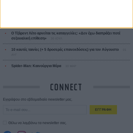
Οδύσσεια
01 ΙΟΥΛ
Save the Date! Δείτε πρώτοι το «Σεξ και Αίμα στο Καμπ Μίασμα»!
05
ΑΥΓ
Ο Τζάρεντ Λέτο αρνείται τις καταγγελίες: «Δεν έχω διαπράξει ποτέ
σεξουαλική επίθεση»
30 ΙΟΥΛ
10 καυτές ταινίες (+ 5 δροσερές επανεκδόσεις) για τον Αύγουστο
01
ΑΥΓ
Spider-Man: Καινούργια Μέρα
30 ΜΑΡ
CONNECT
Εγγράψου στο εβδομαδιαίο newsletter μας.
ΕΓΓΡΑΦΗ
Θέλω να λαμβάνω τα newsletter σας.