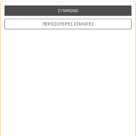
ΠΟΥ ΠΑΙΖΕΤΑΙ;
ΣΥΜΦΩΝΩ
ΠΕΡΙΣΣΟΤΕΡΕΣ ΕΠΙΛΟΓΕΣ
ΜΗ ΧΑΣΕΤΕ
ΝΕΑ
Μίλα μου για καλοκαιρινά φεστιβάλ κινηματογράφου