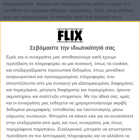
πραγματικότητα, πιάσαμε και σκοτώσαμε έναν μεγάλο κυνηγό που
υποτίθεται ότι πλήγωσε κάποιους λουόμενους. Αλλα, όπως βλέπετε,
είναι μια υπέροχη μέρα, οι παραλίες έιναι ξανά ανοιχτές και οι
άνθρωποι περνάνε τέλεια. Amity, όπως ξέρετε σημαίνει "φιλία".»
Αν είδες για πρώτη φορά το «Jaws» όταν ήσουν παιδί, ξέρεις καλά
πως την επόμενη φορά που βρέθηκες σε μια παραλία τίποτα δεν
Σεβόμαστε την ιδιωτικότητά σας
ήταν πλέον το ίδιο. Δεν έχει σημασία αν στο μέρος που έκανες
διακοπές δεν είχε καρχαρίες. «Αυτά συμβαίνουν μόνο στiς ταινίες»
Εμείς και οι συνεργάτες μας αποθηκεύουμε και/ή έχουμε
(ή «μόνο στην Αμερική» που για πολλούς ήταν το ίδιο) σου έλεγαν
πρόσβαση σε πληροφορίες σε μια συσκευή, όπως τα cookies,
οι γονείς σου για να σε καθησυχάσουν. Μόνο που εσύ μέσα σου
και επεξεργαζόμαστε προσωπικά δεδομένα, όπως μοναδικοί
ήξερες (ακόμη κι αν τότε δεν μπορούσες να το καταλάβεις) πως το
αναγνωριστικοί και προσαρμοσμένες πληροφορίες που
«Jaws» δεν ήταν ποτέ μια ταινία για τους καρχαρίες. Ή μόνο για
αποστέλλονται από μια συσκευή για εξατομικευμένες διαφημίσεις
τους καρχαρίες.
και περιεχόμενο, μέτρηση διαφήμισης και περιεχομένου, έρευνα
ακροατηρίου και ανάπτυξη υπηρεσιών.
Με την άδειά σας, εμείς
To «Jaws» ήταν μια ταινία για μια χώρα που κολυμπούσε για χρόνια
και οι συνεργάτες μας ενδέχεται να χρησιμοποιήσουμε ακριβή
αμέριμνη στα ρηχά νερά του εγωισμού της, επιπλέοντας για πρώτη
δεδομένα γεωγραφικής τοποθεσίας και ταυτοποίησης μέσω
φορά πάνω στις απώλειες του παράλογισμού της. Το πρόσφατο
σάρωσης συσκευών. Μπορείτε να κάνετε κλικ για να συναινέσετε
βαθιά τραυματικό «τέλος» του πολέμου στο Βιετνάμ και το
στην επεξεργασία από εμάς και τους συνεργάτες μας όπως
αποκαλυπτικό σκάνδαλο του Γουότεργκεϊτ που θα οδηγούσε στην
περιγράφεται παραπάνω. Εναλλακτικά, μπορείτε να αποκτήσετε
παραίτηση του Ρίτσαρντ Νίξον, αλλά και σε μια νέα ακόμη πιο
πρόσβαση σε πιο λεπτομερείς πληροφορίες και να αλλάξετε τις