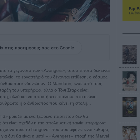
Βιμ Β
Συνέντ
ix στις προτιμήσεις σας στο Google
από τα γεγονότα των «Avengers», όπου τίποτα δεν είναι
επιτελείο, το εργαστήριό του δέχονται επίθεση, ο κόσμος
υ άνθρωποι κινδυνεύουν. Ο Mandarin, ένας από τους
παρξη του υπερήρωα, αλλά ο Τόνι Σταρκ είναι
ηση, αλλά και να απαντήσει επιτέλους στο αιώνιο
ν άνθρωπο ή ο άνθρωπος που κάνει τη στολή...
n 3» μοιάζει με ένα ξέφρενο πάρτι που δεν θα
 ότι είναι σχεδόν η πιο απολαυστική ταινία υπερήρωα
υτόχρονα πως το hangover που σου αφήνει είναι καθαρό,
για ό,τι θα είναι η μετά – «Avengers» εποχή της Marvel