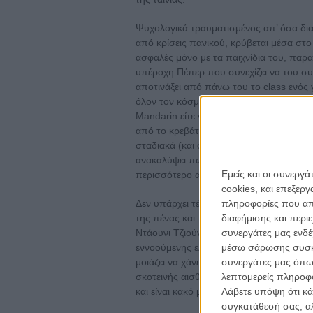
Ψυχολογικά τραυματισμένος απ’ όσα δια
από κρίσεις πανικού, κρύβεται μέσα στο
ασφαλές μόνο με τα παιχνίδια του, παρ
υπέροχη Πέπερ που συνεχίζει να του συ
αποτινάξει από πάνω του το class ενός 
όλον τον κόσμο στα πόδια του, είτε αυτ
Mandarin είτε να διαφυλάξει ως αναφαίρ
από το κρεβάτι του έχουν περάσει περι
σταδιακά (και σε αυτό θα βοηθήσει το π
ανακαλύψει πως οι αδυναμίες του μπορε
Εμείς και οι συνεργ
περισσότερο από οποιαδήποτε υπερηρ
cookies, και επεξε
πληροφορίες που απο
Δεν υπάρχει τέλος στο πόσο γλαφυρά έχ
διαφήμισης και περι
της πένας και της σκηνοθετικής λιτότητ
συνεργάτες μας ενδέ
Ντάουνι Τζιούνορ σε μια non stop επίθε
μέσω σάρωσης συσκευ
εννοούμενης ελαφρότητας που τα τελευτα
συνεργάτες μας όπω
μοιάζει να χάνεται από τις κινηματογρ
λεπτομερείς πληροφορ
σκοτεινής αισθητικής που απομυζεί ταιν
Λάβετε υπόψη ότι κά
και είναι κακό μια ταινία που βασίζεται 
συγκατάθεσή σας, αλ