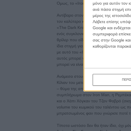
μόνο για αυτόν τον 
Ομως, το «Iron Man 3» δεν εξαντλείται ε
ανά πάσα στιγμή επι
Αντίβαρο στον Τόνι Σταρκ του Ρόμπερτ Ν
μέρος της ιστοσελίδα
τον καλύτερο κακό στην ιστορία των κιν
Λάβετε επίσης υπόψη
«The Dark Knight»). Ο Mandarin του Μπε
Google και ενδέχετα
ενός συγκλονιστικού ηθοποιού που μπορ
συμπεριφορά επίσκεψ
θρίλερ που είδατε ποτέ και ταυτόχρονα 
σας στην Google και
ίδια στιγμή για να προσφέρει στον Τόνι
καθορίζονται παρακ
με αυτό του «Iron Man», φτιαγμένο από
αυτός μπορεί να είναι ο άνθρωπος που 
μπορεί να είναι ο σωτήρας του.
Ανάμεσα στους δύο βρίσκει ζωτικό χώρο 
ΠΕΡΙ
Κίλιαν του μεταμορφωμένου ξανά Γκάι Πι
– θύμα της απόρριψης του Σταρκ και ο 
συμπλήρωμα στον Iron Man, η Ρεμπέκα
και ο Χάπι Χόγκαν του Τζον Φαβρό (σκη
volume του κωμικού του ταλέντου ως πι
μπρατσωμένος φαν που γνώρισε ποτέ τ
Τίποτα ωστόσο δεν θα ήταν ίδιο, όχι μό