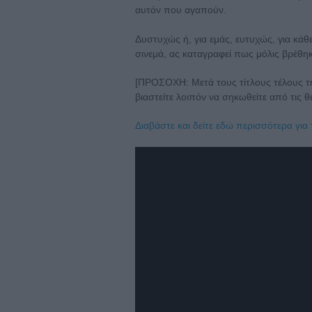
αυτόν που αγαπούν.
Δυστυχώς ή, για εμάς, ευτυχώς, για κάθ
σινεμά, ας καταγραφεί πως μόλις βρέθη
[ΠΡΟΣΟΧΗ: Μετά τους τίτλους τέλους τη
βιαστείτε λοιπόν να σηκωθείτε από τις θέ
Διαβάστε και δείτε εδώ περισσότερα για τ