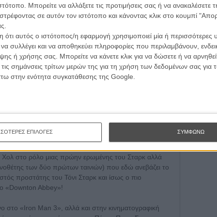
ιστότοπο. Μπορείτε να αλλάξετε τις προτιμήσεις σας ή να ανακαλέσετε
κεί. Ή στην πραγματικότητα δεν εξαντλείται ποτέ.
Εγγράψου 
στρέφοντας σε αυτόν τον ιστότοπο και κάνοντας κλικ στο κουμπί "Απ
τάουνι Τζιούνορ, το «Iron Man 3» παίζει να διαθέτει
ς.
ηματογραφικών κόμικ (πάντα μετά τον Χιθ Λέτζερ του
 ότι αυτός ο ιστότοπος/η εφαρμογή χρησιμοποιεί μία ή περισσότερες 
Θέλω ν
ν Κίνγκσλεϊ δεν έρχεται μόνο με τη φόρα της ερμηνείας
ι να συλλέγει και να αποθηκεύει πληροφορίες που περιλαμβάνουν, ενδεικ
εί να είναι ήρωας του πιο τρομακτικού πολιτικού
ης ή χρήσης σας. Μπορείτε να κάνετε κλικ για να δώσετε ή να αρνηθε
πρωταγωνιστής ενός sitcom του prime time. Ερχεται την
 τις σημάνσεις τρίτων μερών της για τη χρήση των δεδομένων σας για
 Σταρκ έναν αντίπαλο που ζει στο ίδιο παράλογο σύμπαν
άτω στην ενότητα συγκατάθεσης της Google.
 μάσκες, μηχανικά props και μια κοσμική προσμονή πως
θα καταστρέψει τον κόσμο, όπως αντίστοιχα ο Iron Man
για να αναδειχθεί και με το παραπάνω και ο Ολντριτς
ΣΣΟΤΕΡΕΣ ΕΠΙΛΟΓΕΣ
ΣΥΜΦΩΝΩ
ρς σε μια στοιχειωτική φιγούρα ενός τρελού επιστήμονα
Στρατηγός Ρόουντς του Ντον Τσιντλ ως ένα ιδανικό
 Χολ στο ρόλο μιας πρώην ερωμένης του Σταρκ αλλά
νοθέτης των δύο πρώτων ταινιών) που εδώ ανεβάζει το
στός προστάτης του Τόνι Σταρκ και ίσως ο πιο
ο «Downton Abbey»!
νο στο «Iron Man 3», αλλά και στην κινηματογραφική