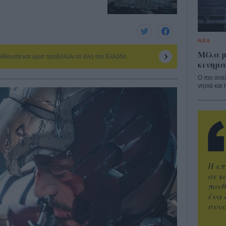
ΝΕΑ
Μίλα μ
 αίθουσα και ώρα προβολών σε όλη την Ελλάδα
κινημα
Ο πιο ανα
νησιά και 
Η επ
σε κ
πουθ
ένα 
συνα