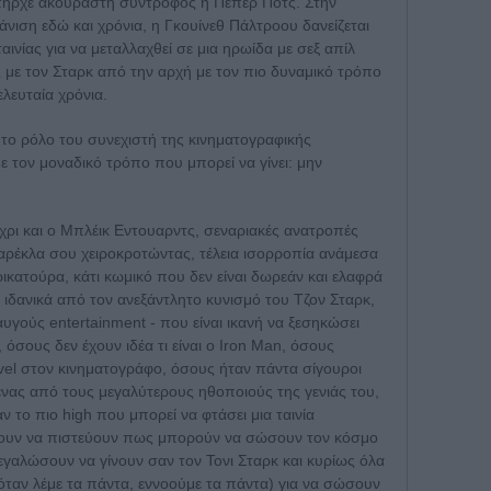
υπήρχε ακούραστη σύντροφος η Πέπερ Ποτς. Στην
νιση εδώ και χρόνια, η Γκουίνεθ Πάλτροου δανείζεται
αινίας για να μεταλλαχθεί σε μια ηρωίδα με σεξ απίλ
ης με τον Σταρκ από την αρχή με τον πιο δυναμικό τρόπο
ελευταία χρόνια.
 το ρόλο του συνεχιστή της κινηματογραφικής
ε τον μοναδικό τρόπο που μπορεί να γίνει: μην
ρι και ο Μπλέικ Εντουαρντς, σεναριακές ανατροπές
αρέκλα σου χειροκροτώντας, τέλεια ισορροπία ανάμεσα
ρικατούρα, κάτι κωμικό που δεν είναι δωρεάν και ελαφρά
 ιδανικά από τον ανεξάντλητο κυνισμό του Τζον Σταρκ,
ιαυγούς entertainment - που είναι ικανή να ξεσηκώσει
 όσους δεν έχουν ιδέα τι είναι ο Iron Man, όσους
el στον κινηματογράφο, όσους ήταν πάντα σίγουροι
ένας από τους μεγαλύτερους ηθοποιούς της γενιάς του,
το πιο high που μπορεί να φτάσει μια ταινία
ζουν να πιστεύουν πως μπορούν να σώσουν τον κόσμο
γαλώσουν να γίνουν σαν τον Τονι Σταρκ και κυρίως όλα
 όταν λέμε τα πάντα, εννοούμε τα πάντα) για να σώσουν