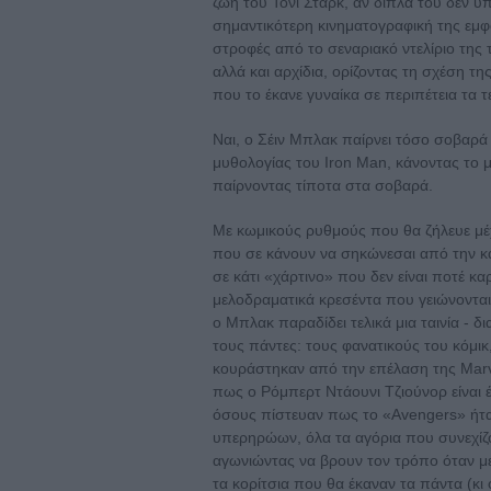
ζωή του Τόνι Σταρκ, αν δίπλα του δεν 
σημαντικότερη κινηματογραφική της εμφά
στροφές από το σεναριακό ντελίριο της τ
αλλά και αρχίδια, ορίζοντας τη σχέση τ
που το έκανε γυναίκα σε περιπέτεια τα τ
Ναι, ο Σέιν Μπλακ παίρνει τόσο σοβαρά
μυθολογίας του Iron Man, κάνοντας το μ
παίρνοντας τίποτα στα σοβαρά.
Με κωμικούς ρυθμούς που θα ζήλευε μέχ
που σε κάνουν να σηκώνεσαι από την κ
σε κάτι «χάρτινο» που δεν είναι ποτέ κα
μελοδραματικά κρεσέντα που γειώνονται
ο Μπλακ παραδίδει τελικά μια ταινία - δ
τους πάντες: τους φανατικούς του κόμικ,
κουράστηκαν από την επέλαση της Marv
πως ο Ρόμπερτ Ντάουνι Τζιούνορ είναι 
όσους πίστευαν πως το «Avengers» ήταν 
υπερηρώων, όλα τα αγόρια που συνεχί
αγωνιώντας να βρουν τον τρόπο όταν με
τα κορίτσια που θα έκαναν τα πάντα (κι