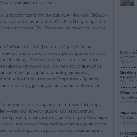
λλον των κόμικς στο σινεμά.
ου με προϋπηρεσία στο σενάριο των «Φονικών Οπλων»
ου μικρού διαμαντιού, του «Kiss Kiss Bang Bang» του
όλο περιπέτεια του Τόνι Σταρκ σαν να επρόκειτο για την
 2008 και τα inside jokes της μέτριας δεύτερης
Οι Αρμονί
αι πριν απ’ οτιδήποτε στο πιο υψηλό δραματικό επίπεδο
Werckmei
arvel, καθώς ο Μπλακ καταφέρνει κάτι πραγματικά
Μπέλα Τα
ην κομίστικη καταγωγή του Iron Man τον αντιμετωπίζει
ραφικό ήρωα με χαρακτήρα, πάθη, αδυναμίες,
Μια Θέση 
A Place in
ιά που – δεν θα τον κατηγορούσαμε ποτέ - βρίσκεται
Τζορτζ Στί
ση του επιτυχημένου γόη και του out of the closet
Οδύσσεια
The Odys
Κρίστοφε
λύτερο ποσοστό του κυριαρχείται από τον Τόνι Σταρκ,
lter – ego του. Ισως γι' αυτό οι καλύτερες σκηνές
Ψηλά Τακ
στούμι του ή τουλάχιστον όχι με όλα τα μεταλλικά άκρα
Tacones l
Πέδρο Αλ
ζιούνορ μεγαλουργεί στην σχεδόν καλύτερη ερμηνεία της
ίναι καταδικασμένος να μείνει κλασικός εξαιτίας αυτής
Ο Παραχα