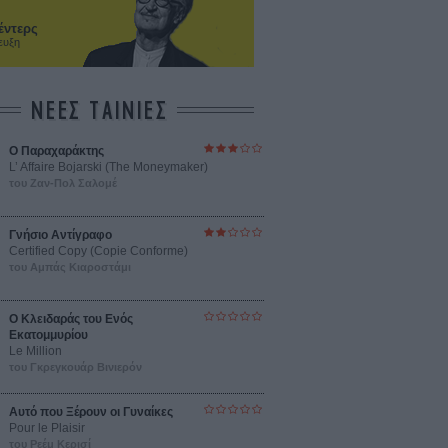
έντερς
ευξη
ΝΕΕΣ ΤΑΙΝΙΕΣ
Ο Παραχαράκτης
L’ Affaire Bojarski (The Moneymaker)
του Ζαν-Πολ Σαλομέ
Γνήσιο Αντίγραφο
Certified Copy (Copie Conforme)
του Αμπάς Κιαροστάμι
Ο Κλειδαράς του Ενός
Εκατομμυρίου
Le Million
του Γκρεγκουάρ Βινιερόν
Αυτό που Ξέρουν οι Γυναίκες
Pour le Plaisir
του Ρεέμ Κερισί