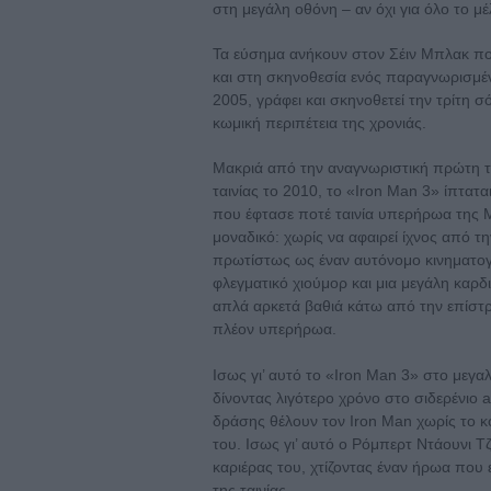
στη μεγάλη οθόνη – αν όχι για όλο το μέ
Τα εύσημα ανήκουν στον Σέιν Μπλακ π
και στη σκηνοθεσία ενός παραγνωρισμέν
2005, γράφει και σκηνοθετεί την τρίτη σ
κωμική περιπέτεια της χρονιάς.
Μακριά από την αναγνωριστική πρώτη του
ταινίας το 2010, το «Iron Man 3» ίπτατ
που έφτασε ποτέ ταινία υπερήρωα της M
μοναδικό: χωρίς να αφαιρεί ίχνος από τ
πρωτίστως ως έναν αυτόνομο κινηματογ
φλεγματικό χιούμορ και μια μεγάλη καρδ
απλά αρκετά βαθιά κάτω από την επίστρω
πλέον υπερήρωα.
Ισως γι’ αυτό το «Iron Man 3» στο μεγα
δίνοντας λιγότερο χρόνο στο σιδερένιο a
δράσης θέλουν τον Iron Man χωρίς το κο
του. Ισως γι’ αυτό ο Ρόμπερτ Ντάουνι Τ
καριέρας του, χτίζοντας έναν ήρωα που ε
της ταινίας.