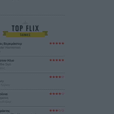
ες Βερκμάιστερ
ster Harmonies
ρ
στον Ηλιο
 the Sun
βενς
sey
ρ Νόλαν
ούνια
ejanos
μοδόβαρ
ράκτης