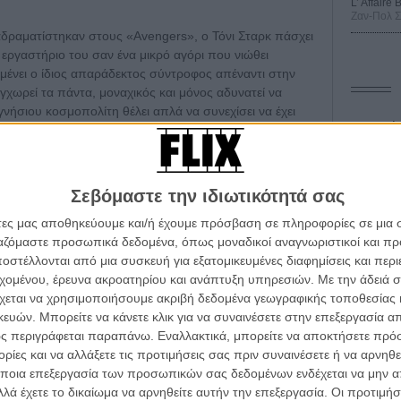
L’ Affaire
Ζαν-Πολ 
δραματίστηκαν στους «Avengers», ο Τόνι Σταρκ πάσχει
 εργαστήριο του σαν ένα μικρό αγόρι που νιώθει
αμένει ο ίδιος απαράδεκτος σύντροφος απέναντι στην
γχωρεί τα πάντα, μοναχικός και μόνος αδυνατεί να
γνήσιου κοσμοπολίτη θέλει απλά να συνεχίσει να έχει
Οδύσ
ό σημαίνει να σώσει τον κόσμο από την απειλή του
ετο δικαίωμα του πως – κατά το οι ωραίοι έχουν χρέη –
Save
σσότερες γυναίκες απ’ όσες θυμάται. Μόνο που
Καμπ
αιδί που «κυριολεκτικά» όλοι κρύβουμε μέσα μας), θα
Σεβόμαστε την ιδιωτικότητά σας
ί να είναι και αυτές που μπορούν να τον σώσουν
Ο Τζ
άτες μας αποθηκεύουμε και/ή έχουμε πρόσβαση σε πληροφορίες σε μια
ωική δύναμη.
διαπ
ργαζόμαστε προσωπικά δεδομένα, όπως μοναδικοί αναγνωριστικοί και 
στέλλονται από μια συσκευή για εξατομικευμένες διαφημίσεις και περ
ει χτίσει το χαρακτήρα του Τόνι Σταρκ ο συνδυασμός
10 κ
τον 
εχομένου, έρευνα ακροατηρίου και ανάπτυξη υπηρεσιών.
Με την άδειά σα
ας του Σέιν με την συναρπαστική ερμηνεία του Ρόμπερτ
χεται να χρησιμοποιήσουμε ακριβή δεδομένα γεωγραφικής τοποθεσίας 
ση πραγματικού χιούμορ και μιας (επιτέλους!) καλώς
Spid
ών. Μπορείτε να κάνετε κλικ για να συναινέσετε στην επεξεργασία απ
ία χρόνια, με τις ευλογίες του Κρίστοφερ Νόλαν,
ς περιγράφεται παραπάνω. Εναλλακτικά, μπορείτε να αποκτήσετε πρό
αφικές διασκευές των κόμικ υπερηρώων προς όφελος μιας
ίες και να αλλάξετε τις προτιμήσεις σας πριν συναινέσετε ή να αρνηθεί
ία με την ταινία κάθε πολύχρωμη και ποπ αναφορά, λες
ποια επεξεργασία των προσωπικών σας δεδομένων ενδέχεται να μην απ
σε κόμικ να παραμένει πιστή στην αρχική πηγή της.
λά έχετε το δικαίωμα να αρνηθείτε αυτήν την επεξεργασία. Οι προτιμήσ