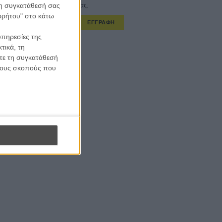
 τη συγκατάθεσή σας
στο εβδομαδιαίο newsletter μας.
ορρήτου" στο κάτω
ΕΓΓΡΑΦΗ
υπηρεσίες της
α λαμβάνω τα newsletter σας.
τικά, τη
ίτε τη συγκατάθεσή
 τους σκοπούς που