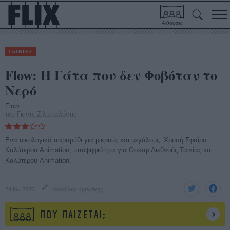
Αίθουσες
ΤΑΙΝΙΕΣ
Flow: Η Γάτα που δεν Φοβόταν το
Νερό
Flow
του Γκιντς Ζιλμπαλόντις
Eνα οικολογικό παραμύθι για μικρούς και μεγάλους. Χρυσή Σφαίρα
Καλύτερου Animation, υποψηφιότητα για Οσκαρ Διεθνούς Ταινίας και
Καλύτερου Animation.
24 Ιαν 2025
Μανώλης Κρανάκης
ΠΟΥ ΠΑΙΖΕΤΑΙ;