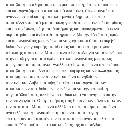
«Flow» - παγκόσμια πρεμιέρα στο τμήμα «Eνα Κάποιο Βλέμμα» του
πρόσβαση σε πληροφορίες σε μια συσκευή, όπως τα cookies,
Φεστιβάλ Καννών και ιλιγγιώδης πορεία που φτάνει σήμερα μέχρι τις
και επεξεργαζόμαστε προσωπικά δεδομένα, όπως μοναδικοί
δύο υποψηφιότητες για Οσκαρ στην κατηγορία του Animation και
αναγνωριστικοί και προσαρμοσμένες πληροφορίες που
της Διεθνούς Ταινίας - σχεδόν την ίδια ριψοκίνδυνη διαδρομή
αποστέλλονται από μια συσκευή για εξατομικευμένες διαφημίσεις
ανάμεσα σε αναφορές και τεχνοτροπίες με τη διαδρομή επιβίωσης
και περιεχόμενο, μέτρηση διαφήμισης και περιεχομένου, έρευνα
που επιχειρεί η ηρωίδα του, μια γάτα η οποία γίνεται ο μάρτυρας
ακροατηρίου και ανάπτυξη υπηρεσιών.
Με την άδειά σας, εμείς
του τέλους του κόσμου. Ή της αρχής του…
και οι συνεργάτες μας ενδέχεται να χρησιμοποιήσουμε ακριβή
δεδομένα γεωγραφικής τοποθεσίας και ταυτοποίησης μέσω
Με σχέδιο που θυμίζει τις πιο σκοτεινές στιγμές του studio Ghibli,
σάρωσης συσκευών. Μπορείτε να κάνετε κλικ για να συναινέσετε
αλλά και με μια ρεαλιστική εικαστική ματιά που φέρνει εικόνες από
στην επεξεργασία από εμάς και τους συνεργάτες μας όπως
τη σκανδιναβική αλλά και την αμερικάνικη ζωγραφική παράδοση, το
περιγράφεται παραπάνω. Εναλλακτικά, μπορείτε να αποκτήσετε
«Flow» αφηγείται - χωρίς λόγια - στην πραγματικότητα ξανά την
πρόσβαση σε πιο λεπτομερείς πληροφορίες και να αλλάξετε τις
ιστορία της Κιβωτού του Νώε, αν κάποιος αφαιρούσε από την
προτιμήσεις σας πριν συναινέσετε ή να αρνηθείτε να
εξίσωση το βιβλικό μέγεθος και τον… άνθρωπο.
συναινέσετε.
Λάβετε υπόψη ότι κάποια επεξεργασία των
προσωπικών σας δεδομένων ενδέχεται να μην απαιτεί τη
Εδώ οι πρωταγωνιστές είναι μόνα τους τα ζώα - επιβάτες σε μια
συγκατάθεσή σας, αλλά έχετε το δικαίωμα να αρνηθείτε αυτήν
βάρκα που διασχίζει έναν κόσμο που έχει πλημμυρίσει, σύμβολα
την επεξεργασία. Οι προτιμήσεις σας θα ισχύουν μόνο για αυτόν
μιας διαιρεμένης κοινωνίας που πρέπει να κάνει στην άκρη τις
τον ιστότοπο. Μπορείτε να αλλάξετε τις προτιμήσεις σας ή να
διαφορές της (βλ. ακόμη και τα ένστικτά της) προκειμένου να
ανακαλέσετε τη συγκατάθεσή σας ανά πάσα στιγμή
μπορέσει όχι μόνο να κοιτάξει κατάματα τις ομοιότητές της, αλλά και
επιστρέφοντας σε αυτόν τον ιστότοπο και κάνοντας κλικ στο
να μπορέσει κάπως να συνεχίσει. Ο τρόπος που ο Ζιλμπαλόντις τα
κουμπί "Απορρήτου" στο κάτω μέρος της ιστοσελίδας.
οδηγεί ανάμεσα σε τοπία καταστροφής που υπό συνθήκες θα