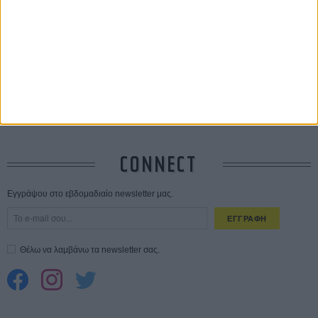
ΑΥΓ
Ο Τζάρεντ Λέτο αρνείται τις καταγγελίες: «Δεν έχω διαπράξει ποτέ
σεξουαλική επίθεση»
30 ΙΟΥΛ
10 καυτές ταινίες (+ 5 δροσερές επανεκδόσεις) για τον Αύγουστο
01
ΑΥΓ
Spider-Man: Καινούργια Μέρα
30 ΜΑΡ
CONNECT
Εγγράψου στο εβδομαδιαίο newsletter μας.
ΕΓΓΡΑΦΗ
Θέλω να λαμβάνω τα newsletter σας.