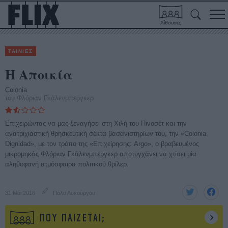
Αίθουσες
ΤΑΙΝΙΕΣ
Η Αποικία
Colonia
του Φλόριαν Γκάλενμπεργκερ
Eπιχειρώντας να μας ξεναγήσει στη Χιλή του Πινοσέτ και την
ανατριχιαστική θρησκευτική σέκτα βασανιστηρίων του, την «Colonia
Dignidad», με τον τρόπο της «Επιχείρησης: Argo», ο βραβευμένος
μικρομηκάς Φλόριαν Γκάλενμπεργκερ αποτυγχάνει να χτίσει μία
αληθοφανή ατμόσφαιρα πολιτικού θρίλερ.
31 Μάι 2016
Πόλυ Λυκούργου
ΠΟΥ ΠΑΙΖΕΤΑΙ;