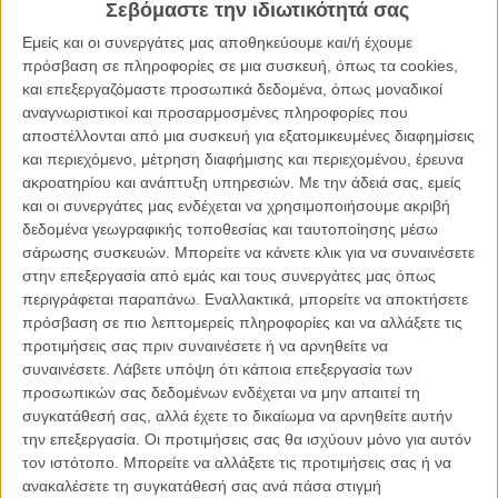
Σεβόμαστε την ιδιωτικότητά σας
προορισμό για να κάνει έκπληξη στον εραστή της, το Γερμανό
φοιτητή Ντάνιελ, ο οποίος έχει γίνει ενεργό μέλος του σοσιαλιστικού
Εμείς και οι συνεργάτες μας αποθηκεύουμε και/ή έχουμε
κόμματος και κατεβαίνει στους δρόμους με τους υποστηρικτές του
πρόσβαση σε πληροφορίες σε μια συσκευή, όπως τα cookies,
Σαλβαδόρ Αλιέντε. Μόνο που την δεύτερη μέρα της επίσκεψής της
και επεξεργαζόμαστε προσωπικά δεδομένα, όπως μοναδικοί
βρίσκεται παγιδευμένη σε μία τραγωδία: γίνεται το στρατιωτικό
αναγνωριστικοί και προσαρμοσμένες πληροφορίες που
πραξικόπημα του Στρατηγού Πινοσέτ, ο Ντάνιελ συλλαμβάνεται
αποστέλλονται από μια συσκευή για εξατομικευμένες διαφημίσεις
μπροστά στα μάτια της, οι σύντροφοί του δηλώνουν ανίκανοι να
και περιεχόμενο, μέτρηση διαφήμισης και περιεχομένου, έρευνα
κάνουν κάτι. Ο Ντάνιελ έχει μεταβιβαστεί στην «Αποικία
ακροατηρίου και ανάπτυξη υπηρεσιών.
Με την άδειά σας, εμείς
Αξιοπρέπεια», Colonia Dignidad, μία κρυφή εγκατάσταση που
και οι συνεργάτες μας ενδέχεται να χρησιμοποιήσουμε ακριβή
διοικείται από τον ιεροκήρυκα Πολ Σέιφερ. Κανείς δεν επιστρέφει
δεδομένα γεωγραφικής τοποθεσίας και ταυτοποίησης μέσω
ζωντανός από εκεί. Η Λένα αποφασίζει να εισχωρήσει στην αποικία,
σάρωσης συσκευών. Μπορείτε να κάνετε κλικ για να συναινέσετε
να γίνει μέλος της μυστηριώδους αίρεσης και να βοηθήσει τον
στην επεξεργασία από εμάς και τους συνεργάτες μας όπως
Ντάνιελ να αποδράσει. Οσα ακολουθούν μοιάζουν με σενάριο
περιγράφεται παραπάνω. Εναλλακτικά, μπορείτε να αποκτήσετε
επιστημονικής φαντασίας, αλλά είναι βασισμένα σε αληθινά
πρόσβαση σε πιο λεπτομερείς πληροφορίες και να αλλάξετε τις
γεγονότα.
προτιμήσεις σας πριν συναινέσετε ή να αρνηθείτε να
συναινέσετε.
Λάβετε υπόψη ότι κάποια επεξεργασία των
Ο Φλόριαν Γκάλενμπεργκερ (ο οποίος το 2001 είχε κερδίσει Οσκαρ
προσωπικών σας δεδομένων ενδέχεται να μην απαιτεί τη
Καλύτερης Ταινίας Μικρού Μήκους) με την τρίτη του μεγάλου
συγκατάθεσή σας, αλλά έχετε το δικαίωμα να αρνηθείτε αυτήν
μήκους ταινία, επιχειρεί να μας ξεναγήσει σ' ένα από τα πιο
την επεξεργασία. Οι προτιμήσεις σας θα ισχύουν μόνο για αυτόν
ανατριχιαστικά και σκοτεινότερα κεφάλαια του Ψυχρού Πολέμου. Η
τον ιστότοπο. Μπορείτε να αλλάξετε τις προτιμήσεις σας ή να
ιστορία της θρησκευτικής/στρατιωτικής βάσης Colonia Dignidad δεν
ανακαλέσετε τη συγκατάθεσή σας ανά πάσα στιγμή