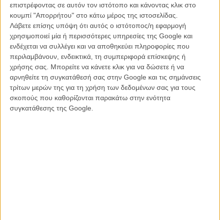
είναι ευρέως γνωστή και αποτελεί μελανή σελίδα και για τη χιλιανή
επιστρέφοντας σε αυτόν τον ιστότοπο και κάνοντας κλικ στο
αλλά και για τη διεθνή εξωτερική πολιτική, καθώς κανείς δεν
κουμπί "Απορρήτου" στο κάτω μέρος της ιστοσελίδας.
κατάφερε να αγγίξει ή να τιμωρήσει τον Σέιφερ μέχρι το 2004 για τα
Λάβετε επίσης υπόψη ότι αυτός ο ιστότοπος/η εφαρμογή
εγκλήματά του: αιχμαλωσία, βασανισμούς, πνευματική, σωματική,
χρησιμοποιεί μία ή περισσότερες υπηρεσίες της Google και
σεξουαλική κακοποίηση γυναικών, ανδρών και ανηλίκων.
ενδέχεται να συλλέγει και να αποθηκεύει πληροφορίες που
περιλαμβάνουν, ενδεικτικά, τη συμπεριφορά επίσκεψης ή
Μόνο που ο τρόπος που ο Γκάλενμπεργκερ επιλέγει να το κάνει
χρήσης σας. Μπορείτε να κάνετε κλικ για να δώσετε ή να
αποδεικνύεται αδύναμος, επιδερμικός και με την ψεύτικη μελό
αρνηθείτε τη συγκατάθεσή σας στην Google και τις σημάνσεις
επιδερμίδα μίας παλιομοδίτικης τηλεταινίας. Καλοσιδερωμένη
τρίτων μερών της για τη χρήση των δεδομένων σας για τους
ατμόσφαιρα εποχής σε σκηνικά και κουστούμια, χιλιανοί που μιλούν
σκοπούς που καθορίζονται παρακάτω στην ενότητα
αγγλικά, βαρύγδουπες υπερβολές και παράθεση βασανιστηρίων ως
συγκατάθεσης της Google.
εργαλείο εντυπωσιασμού. Ομως καμία σεναριακή και σκηνοθετική
αληθοφάνεια, καμία πραγματική συγκίνηση και, ενώ το προσπαθεί
εξόφθαλμα, καμία πραγματική ανατριχίλα στο αλά «Επιχείρηση:
Argo» σασπένς που προσπαθεί να στήσει.
Οι προθέσεις όλων είναι καλές: ο Γκάλενμπεργκερ θέλει να
ξεσκεπάσει μία άγνωστη ιστορία με ένα πολιτικό θρίλερ, ο Ντάνιελ
Μπριλ να πρωταγωνιστήσει σε ακόμα ένα αντιφασιστικό δράμα, η
φεμινίστρια Εμα Γουάτσον να παίξει σε ταινία που η γυναίκα
διακινδυνεύει τα πάντα και σώζει τον άντρα από σίγουρο θάνατο.
Δυστυχώς όμως τίποτα δεν λειτουργεί με στιβαρότητα, ειλικρίνεια