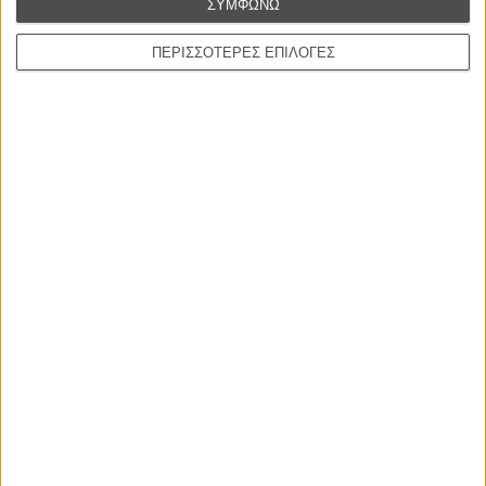
ΣΥΜΦΩΝΩ
ΠΕΡΙΣΣΟΤΕΡΕΣ ΕΠΙΛΟΓΕΣ
Η επιτυχία είναι υπερτιμημένη. Δεν σε κάνει
καλύτερο, δεν σε πάει πουθενά η επιτυχία. Είναι
απλώς ένα ωραίο, ανεβαστικό, επιφανειακό
συναίσθημα.»
Βιμ Βέντερς
Συνέντευξη
ΝΕΕΣ ΤΑΙΝΙΕΣ
Ο Παραχαράκτης
L’ Affaire Bojarski (The Moneymaker)
του Ζαν-Πολ Σαλομέ