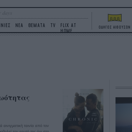
 days
ΙΝΙΕΣ
ΝΕΑ
ΘΕΜΑΤΑ
TV
FLIX AT
ΟΔΗΓΟΣ ΑΙΘΟΥΣΩΝ
HOME
θωότητας
κά αινιγματική ταινία από τον
βολεί τον εαυτό της όχι στο