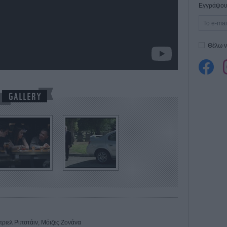
Εγγράψου 
Θέλω ν
ριελ Ριπστάιν, Μόιζες Ζονάνα