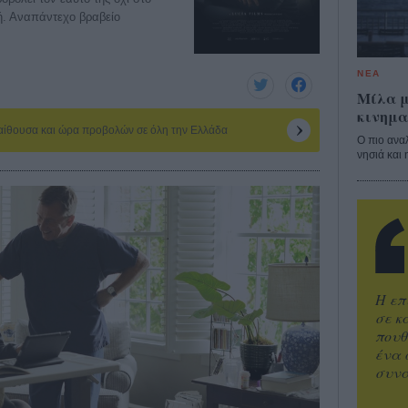
νή. Αναπάντεχο βραβείο
ΝΕΑ
Μίλα μ
κινημα
 αίθουσα και ώρα προβολών σε όλη την Ελλάδα
Ο πιο ανα
νησιά και 
Η επ
σε κ
πουθ
ένα 
συνα