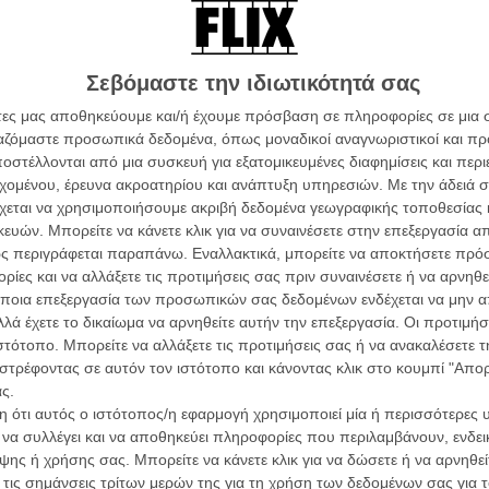
α από τα πρώτα πλάνα της, αυτό ενός άντρα που πλένει
ιπωρημένη, σιωπηλή γυναίκα. Δεν ξέρεις ποια είναι η
 τον οποίο την φροντίζει, νιώθεις ότι είναι ένα
Σεβόμαστε την ιδιωτικότητά σας
Αργότερα στην κηδεία της, θα αντιληφθείς ότι είναι ο
 με την ανιψιά της γυναίκας που πέθανε, θα
άτες μας αποθηκεύουμε και/ή έχουμε πρόσβαση σε πληροφορίες σε μια
άθε «πελάτη του».
ργαζόμαστε προσωπικά δεδομένα, όπως μοναδικοί αναγνωριστικοί και 
στέλλονται από μια συσκευή για εξατομικευμένες διαφημίσεις και περ
α τα βλέπεις όλα σινεμά...
ποκαλυφθεί σαν ένας βαθιά δοτικός, μα και βαθιά
εχομένου, έρευνα ακροατηρίου και ανάπτυξη υπηρεσιών.
Με την άδειά σα
Οι Αρμονί
κινηματογραφική εβδομάδα
με τους ανθρώπους που φροντίζει, είναι πολύ πιο
Werckmei
χεται να χρησιμοποιήσουμε ακριβή δεδομένα γεωγραφικής τοποθεσίας 
Μπέλα Τα
 συγγενείς τους. Βουτά ολοκληρωτικά στην ζωή τους
 τον τρόπο του flix
ών. Μπορείτε να κάνετε κλικ για να συναινέσετε στην επεξεργασία απ
ένη εμμονή.
ς περιγράφεται παραπάνω. Εναλλακτικά, μπορείτε να αποκτήσετε πρό
Μια Θέση 
ίες και να αλλάξετε τις προτιμήσεις σας πριν συναινέσετε ή να αρνηθεί
A Place in
 στην ψυχοσύνθεση του Ντέιβιντ, κάτι που αφορά στο
Τζορτζ Στί
wsletter
του flix, στο inbox σου
ποια επεξεργασία των προσωπικών σας δεδομένων ενδέχεται να μην απ
ου κοιτάζει στο facebook και, στην απούσα από την
λά έχετε το δικαίωμα να αρνηθείτε αυτήν την επεξεργασία. Οι προτιμήσ
Οδύσσεια
τογραφικές ειδήσεις | νέες ταινίες | πρόγραμμα αιθουσών για όλη την Ελλάδα |
ν τρόπο που μιλά σε δυο αγνώστους σε ένα μπαρ για την
ιστότοπο. Μπορείτε να αλλάξετε τις προτιμήσεις σας ή να ανακαλέσετε
The Odys
ές | συνεντεύξεις | απόψεις | αφιερώματα | διαγωνισμοί
 η γυναίκα του, στον τρόπο που σιγά σιγά, αποκλείει
Κρίστοφε
στρέφοντας σε αυτόν τον ιστότοπο και κάνοντας κλικ στο κουμπί "Απ
 την ζωή του.
ς.
Ψηλά Τακ
 ότι αυτός ο ιστότοπος/η εφαρμογή χρησιμοποιεί μία ή περισσότερες 
Tacones l
ι να συλλέγει και να αποθηκεύει πληροφορίες που περιλαμβάνουν, ενδεικ
Πέδρο Αλ
ΕΓΓΡΑΦΗ
ης ή χρήσης σας. Μπορείτε να κάνετε κλικ για να δώσετε ή να αρνηθε
 ακολουθεί τον Ντέιβιντ στην
Ο Παραχα
 τις σημάνσεις τρίτων μερών της για τη χρήση των δεδομένων σας για