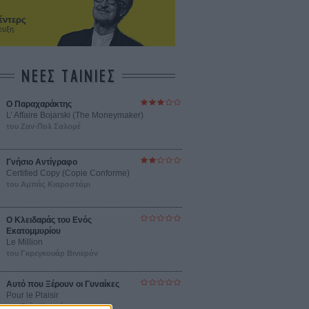
έντερς
ευξη
ΝΕΕΣ ΤΑΙΝΙΕΣ
Ο Παραχαράκτης
L’ Affaire Bojarski (The Moneymaker)
του Ζαν-Πολ Σαλομέ
Γνήσιο Αντίγραφο
Certified Copy (Copie Conforme)
του Αμπάς Κιαροστάμι
Ο Κλειδαράς του Ενός
Εκατομμυρίου
Le Million
του Γκρεγκουάρ Βινιερόν
Αυτό που Ξέρουν οι Γυναίκες
Pour le Plaisir
του Ρεέμ Κερισί