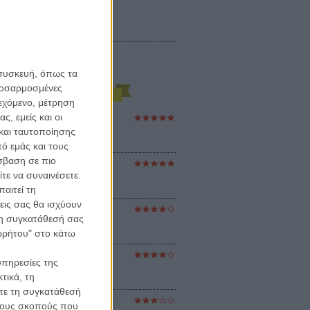
 συσκευή, όπως τα
προσαρμοσμένες
ιεχόμενο, μέτρηση
ς, εμείς και οι
ες Βερκμάιστερ
ster Harmonies
και ταυτοποίησης
ρ
ό εμάς και τους
σβαση σε πιο
στον Ηλιο
τε να συναινέσετε.
 the Sun
βενς
αιτεί τη
εις σας θα ισχύουν
 τη συγκατάθεσή σας
sey
ρ Νόλαν
ορρήτου" στο κάτω
ούνια
υπηρεσίες της
ejanos
τικά, τη
μοδόβαρ
ίτε τη συγκατάθεσή
ράκτης
 τους σκοπούς που