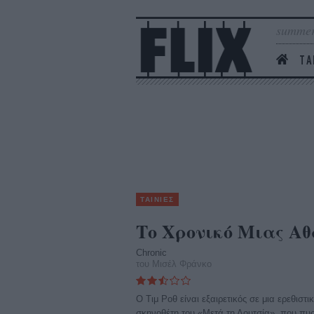
summer
ΤΑ
ΤΑΙΝΙΕΣ
Το Χρονικό Μιας Α
Chronic
του Μισέλ Φράνκο
Ο Τιμ Ροθ είναι εξαιρετικός σε μια ερεθιστι
σκηνοθέτη του «Μετά τη Λουτσία», που πυρο