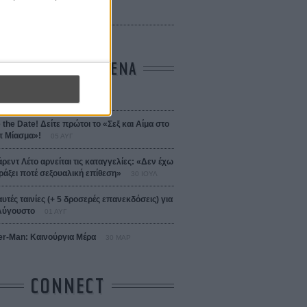
 Bojarski (The Moneymaker)
Σαλομέ
ΤΑ ΠΙΟ ΔΙΑΒΑΣΜΕΝΑ
σεια
01 ΙΟΥΛ
 the Date! Δείτε πρώτοι το «Σεξ και Αίμα στο
 Μίασμα»!
05 ΑΥΓ
άρεντ Λέτο αρνείται τις καταγγελίες: «Δεν έχω
ράξει ποτέ σεξουαλική επίθεση»
30 ΙΟΥΛ
αυτές ταινίες (+ 5 δροσερές επανεκδόσεις) για
Αύγουστο
01 ΑΥΓ
er-Man: Καινούργια Μέρα
30 ΜΑΡ
CONNECT