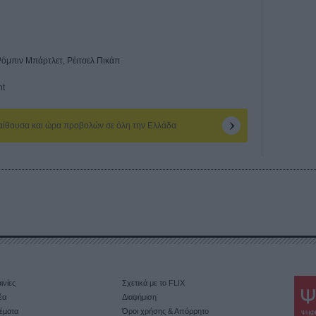
Ρόμπιν Μπάρτλετ, Ρέιτσελ Πικάπ
nt
 αίθουσα και ώρα προβολών σε όλη την Ελλάδα
ινίες
Σχετικά με το FLIX
έα
Διαφήμιση
έματα
Όροι χρήσης & Απόρρητο