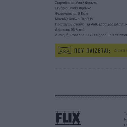
Σκηνοθεσία:
Μισέλ Φράνκο
Σενάριο:
Μισέλ Φράνκο
Φωτογραφία:
Ιβ Κέιπ
Μοντάζ:
Χούλιο Περέζ IV
Πρωταγωνιστούν:
Τιμ Ροθ, Σάρα Σάδερλαντ, 
Διάρκεια:
93 λεπτά
Διανομή:
Rosebud 21 / Feelgood Entertainme
ΠΟΥ ΠΑΙΖΕΤΑΙ;
Διάλεξε
Τα
Ν
Θ