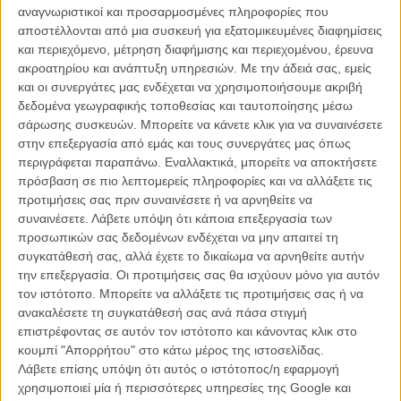
αναγνωριστικοί και προσαρμοσμένες πληροφορίες που
εντέλεια, μια εξαντλημένη μητέρα ενώνει τις δυνάμεις της με δύο
αποστέλλονται από μια συσκευή για εξατομικευμένες διαφημίσεις
άλλες στρεσαρισμένες μανάδες για μια αποστολή, που έχει στόχο
και περιεχόμενο, μέτρηση διαφήμισης και περιεχομένου, έρευνα
να τις απελευθερώσει. Αποτέλεσμα; Μία γερή δόση ξέφρενης
ακροατηρίου και ανάπτυξη υπηρεσιών.
Με την άδειά σας, εμείς
διασκέδασης, κραιπάλης και απαγορευμένων απολαύσεων, που τις
και οι συνεργάτες μας ενδέχεται να χρησιμοποιήσουμε ακριβή
φέρνει σε τροχιά σύγκρουσης με την καθώς πρέπει επικεφαλής του
δεδομένα γεωγραφικής τοποθεσίας και ταυτοποίησης μέσω
συλλόγου γονέων και κηδεμόνων.
σάρωσης συσκευών. Μπορείτε να κάνετε κλικ για να συναινέσετε
στην επεξεργασία από εμάς και τους συνεργάτες μας όπως
Μοιάζει δύσκολο να δεις την Μίλα Κούνις ως milf στο σινεμά, ακόμη
περιγράφεται παραπάνω. Εναλλακτικά, μπορείτε να αποκτήσετε
κι αν όπως εξηγεί περισσότερες από μία φορές στην ταινία, έκανε το
πρόσβαση σε πιο λεπτομερείς πληροφορίες και να αλλάξετε τις
πρώτο της παιδί στα 20, αλλά η αληθοφάνεια είναι προφανώς το
προτιμήσεις σας πριν συναινέσετε ή να αρνηθείτε να
λιγότερο που απασχολεί μια κωμωδία που θέλει να σπρώξει τα
συναινέσετε.
Λάβετε υπόψη ότι κάποια επεξεργασία των
κλισέ του τι σημαίνει καλή μητέρα στα όρια του καλού γούστου.
προσωπικών σας δεδομένων ενδέχεται να μην απαιτεί τη
συγκατάθεσή σας, αλλά έχετε το δικαίωμα να αρνηθείτε αυτήν
Διότι οι αστείες σκηνές σε αυτή την κωμωδία που μπερδεύει το
την επεξεργασία. Οι προτιμήσεις σας θα ισχύουν μόνο για αυτόν
ανίερο με το κακόγουστο -για να είμαστε ειλικρινείς όμως, κάνοντας
τον ιστότοπο. Μπορείτε να αλλάξετε τις προτιμήσεις σας ή να
κάποιες στάσεις στο γυμνασιακά ξεκαρδιστικό-, έχουν να κάνουν με
ανακαλέσετε τη συγκατάθεσή σας ανά πάσα στιγμή
το σέξ και τις καταχρήσεις, κι όχι με κάποιου είδους γυναικεία
επιστρέφοντας σε αυτόν τον ιστότοπο και κάνοντας κλικ στο
ενδυνάμωση ή ένα μεταφεμινιστικό μανιφέστο.
κουμπί "Απορρήτου" στο κάτω μέρος της ιστοσελίδας.
Κάπως έτσι οι κακές μαμάδες του τίτλου μας εξηγούν πως να
Λάβετε επίσης υπόψη ότι αυτός ο ιστότοπος/η εφαρμογή
χειριστείς ένα μη περιτμημένο πέος, δείχνοντας μας πρακτικά,
χρησιμοποιεί μία ή περισσότερες υπηρεσίες της Google και