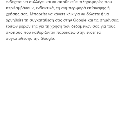
χρησιμοποιώντας το φούτερ και το κεφάλι της Κρίστεν Μπελ ως
ενδέχεται να συλλέγει και να αποθηκεύει πληροφορίες που
εργαλείο επίδειξης. Ναι, πρέπει να είσαι αποφασισμένος να γελάσεις
περιλαμβάνουν, ενδεικτικά, τη συμπεριφορά επίσκεψης ή
ή έστω να παραδοθείς άνευ όρων στο ξεκάθαρα «αγορίστικο»
χρήσης σας. Μπορείτε να κάνετε κλικ για να δώσετε ή να
χιούμορ της ταινίας για να την απολαύσεις.
αρνηθείτε τη συγκατάθεσή σας στην Google και τις σημάνσεις
τρίτων μερών της για τη χρήση των δεδομένων σας για τους
Ή να είσαι δεκαπέντε χρονών. Αυτή είναι ίσως η καλύτερη
σκοπούς που καθορίζονται παρακάτω στην ενότητα
προϋπόθεση...
συγκατάθεσης της Google.