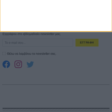
Spider-Man: Καινούργια Μέρα
30 ΜΑΡ
CONNECT
Εγγράψου στο εβδομαδιαίο newsletter μας.
ΕΓΓΡΑΦΗ
Θέλω να λαμβάνω τα newsletter σας.