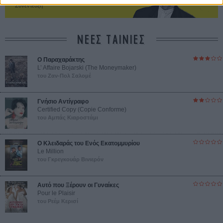
Συνέντευξη
ΝΕΕΣ ΤΑΙΝΙΕΣ
Ο Παραχαράκτης
L’ Affaire Bojarski (The Moneymaker)
του Ζαν-Πολ Σαλομέ
Γνήσιο Αντίγραφο
Certified Copy (Copie Conforme)
του Αμπάς Κιαροστάμι
Ο Κλειδαράς του Ενός Εκατομμυρίου
Le Million
του Γκρεγκουάρ Βινιερόν
Αυτό που Ξέρουν οι Γυναίκες
Pour le Plaisir
του Ρεέμ Κερισί