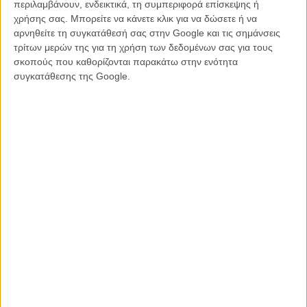
περιλαμβάνουν, ενδεικτικά, τη συμπεριφορά επίσκεψης ή
έρχεται, σαν ένας νέος θάνατος όμως, κι όχι σαν ελευθερωτής. Η
χρήσης σας. Μπορείτε να κάνετε κλικ για να δώσετε ή να
Ευριδίκη θα τον σκοτώσει και θα μείνει για πάντα στην κόλασή της.
αρνηθείτε τη συγκατάθεσή σας στην Google και τις σημάνσεις
τρίτων μερών της για τη χρήση των δεδομένων σας για τους
Το μεγάλου μήκους ντεμπούτο του Νίκου Νικολαΐδη διαβάζει
σκοπούς που καθορίζονται παρακάτω στην ενότητα
ξανά τον μύθο του Ορφέα και της Ευριδίκης μετατρέποντας τον
συγκατάθεσης της Google.
Αδη σε ένα ασφυκτικό σύμπαν καφκικών και οργουελικών
αναφορών που στην αυγή της μεταπολιτευτικής Ελλάδας δίνει
καθαρό το πολιτικό, αλλά κυρίως κινηματογραφικό στίγμα του
δημιουργού του. Επιστημονική φαντασία, μινιμαλισμός και
ποιητική αφαίρεση ορίζουν τo «ελεύθερο» και «καταραμένο»
σινεμά του Νικολαΐδη αναδεικνύοντας τις σκηνογραφικές
ακροβασίες της συντρόφου του, Μαρί Λουίζ Βαρθολομαίου και
την ασπρόμαυρη υποδειγματική φωτογραφία του Γιώργου
Πανουσόπουλου
.
«
Κάποιοι σοβαροί Ιταλοί κριτικοί ισχυρίστηκαν ότι με την “Ευριδίκη”
βρίσκουν επιτέλους την εφαρμογή τους οι α-κινηματογραφικές
θεωρίες του Λιοτάρ κι ότι λύνονται πολλά προβλήματα που
απασχολούσαν τον Παζολίνι χρόνια. Ντρέπομαι γιατί δεν ήξερα και
δεν ξέρω τίποτα για τις θεωρίες του Λιοτάρ και για τα προβλήματα
που απασχολούσαν τον Παζολίνι
.» Ν.Ν.