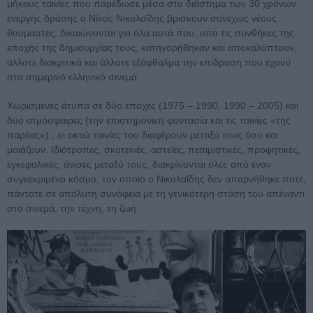
μήκους ταινίες που παρέδωσε μέσα στο διάστημα των 30 χρόνων
ενεργής δράσης ο Νίκος Νικολαΐδης βρίσκουν συνεχώς νέους
θαυμαστές, δικαιώνονται για όλα αυτά που, υπο τις συνθήκες της
εποχής της δημιουργίας τους, κατηγορήθηκαν και αποκαλύπτουν,
άλλοτε διακριτικά και άλλοτε εξόφθαλμα την επίδραση που έχουν
στο σημερινό ελληνικό σινεμά.
Χωρισμένες άτυπα σε δύο εποχές (1975 – 1990, 1990 – 2005) και
δύο ατμόσφαιρες (την επιστημονική φαντασία και τις ταινίες «της
παρέας») , οι οκτώ ταινίες του διαφέρουν μεταξύ τους όσο και
μοιάζουν. Ιδιότροπες, σκοτεινές, αστείες, πεσιμιστικές, προφητικές,
εγκεφαλικές, άνισες μεταξύ τους, διακρίνονται όλες από έναν
συγκεκριμένο κόσμο, τον οποίο ο Νικολαΐδης δεν απαρνήθηκε ποτέ,
πάντοτε σε απόλυτη συνάφεια με τη γενικότερη στάση του απέναντι
στο σινεμά, την τέχνη, τη ζωή.