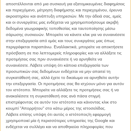
αποστέλλονται από μια συσκευή για εξατομικευμένες διαφημίσεις
και περιεχόμενο, μέτρηση διαφήμισης και περιεχομένου, έρευνα
ακροατηρίου και ανάπτυξη υπηρεσιών.
Με την άδειά σας, εμείς
και οι συνεργάτες μας ενδέχεται να χρησιμοποιήσουμε ακριβή
δεδομένα γεωγραφικής τοποθεσίας και ταυτοποίησης μέσω
σάρωσης συσκευών. Μπορείτε να κάνετε κλικ για να συναινέσετε
στην επεξεργασία από εμάς και τους συνεργάτες μας όπως
περιγράφεται παραπάνω. Εναλλακτικά, μπορείτε να αποκτήσετε
πρόσβαση σε πιο λεπτομερείς πληροφορίες και να αλλάξετε τις
προτιμήσεις σας πριν συναινέσετε ή να αρνηθείτε να
συναινέσετε.
Λάβετε υπόψη ότι κάποια επεξεργασία των
προσωπικών σας δεδομένων ενδέχεται να μην απαιτεί τη
Ευριδίκη ΒΑ 2037
(1975)
συγκατάθεσή σας, αλλά έχετε το δικαίωμα να αρνηθείτε αυτήν
την επεξεργασία. Οι προτιμήσεις σας θα ισχύουν μόνο για αυτόν
Υπόθεση /
Η Ευριδίκη ζει φυλακισμένη σ’ ένα σπίτι – Αδη – σε μια
τον ιστότοπο. Μπορείτε να αλλάξετε τις προτιμήσεις σας ή να
χώρα με δικτατορικό καθεστώς. Περιμένει να την μεταφέρουν
ανακαλέσετε τη συγκατάθεσή σας ανά πάσα στιγμή
«κάπου αλλού» γιατί η φυλάκισή της σ’ αυτό το χώρο τελείωσε. Ο
επιστρέφοντας σε αυτόν τον ιστότοπο και κάνοντας κλικ στο
κρατικός εγκέφαλος όμως που προγραμματίζει τις μετακινήσεις, την
κουμπί "Απορρήτου" στο κάτω μέρος της ιστοσελίδας.
κοροϊδεύει επί μέρες τώρα ή και χρόνια. Ενας αγαπημένος, χαμένος
Λάβετε επίσης υπόψη ότι αυτός ο ιστότοπος/η εφαρμογή
από χρόνια – Ορφέας – επικοινωνεί μαζί της και ζητάει να την
χρησιμοποιεί μία ή περισσότερες υπηρεσίες της Google και
ξαναδεί. Η Ευριδίκη τον δέχεται με την ελπίδα πως κάτι θ’ αλλάξει,
ενδέχεται να συλλέγει και να αποθηκεύει πληροφορίες που
αλλά και με φόβο για οτιδήποτε καινούργιο θα φανεί. Ο Ορφέας