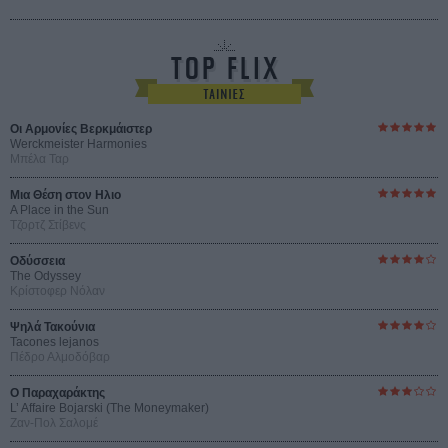
Οι Αρμονίες Βερκμάιστερ
Werckmeister Harmonies
Μπέλα Ταρ
Μια Θέση στον Ηλιο
A Place in the Sun
Τζορτζ Στίβενς
Οδύσσεια
The Odyssey
Κρίστοφερ Νόλαν
Ψηλά Τακούνια
Tacones lejanos
Πέδρο Αλμοδόβαρ
Ο Παραχαράκτης
L’ Affaire Bojarski (The Moneymaker)
Ζαν-Πολ Σαλομέ