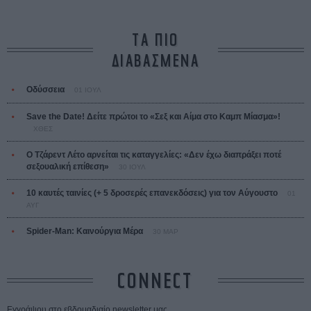
ΤΑ ΠΙΟ
ΔΙΑΒΑΣΜΕΝΑ
Οδύσσεια
01 ΙΟΥΛ
Save the Date! Δείτε πρώτοι το «Σεξ και Αίμα στο Καμπ Μίασμα»!
ΧΘΕΣ
Ο Τζάρεντ Λέτο αρνείται τις καταγγελίες: «Δεν έχω διαπράξει ποτέ
σεξουαλική επίθεση»
30 ΙΟΥΛ
10 καυτές ταινίες (+ 5 δροσερές επανεκδόσεις) για τον Αύγουστο
01
ΑΥΓ
Spider-Man: Καινούργια Μέρα
30 ΜΑΡ
CONNECT
Εγγράψου στο εβδομαδιαίο newsletter μας.