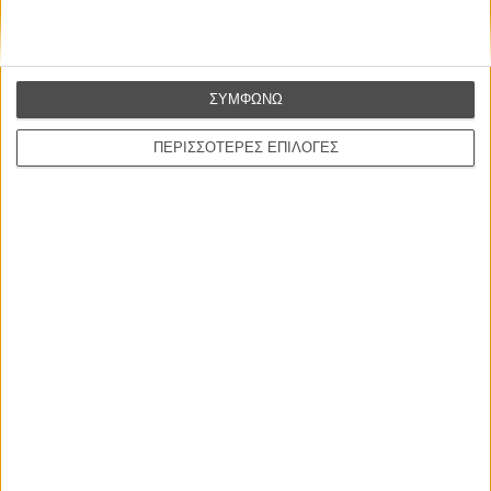
από τις "πιο ενοχλητικές ταινίες που γυρίστηκαν ποτέ", άρχισα να
πιστεύω ότι κάτι δεν πάει καλά με μένα. Αργότερα, όταν η αγγλική
λογοκρισία απαγόρευσε την προβολή της, κατάλαβα ότι τελικά κάτι
δεν πάει καλά μ’ όλους μας.
» Ν.Ν.
ΣΥΜΦΩΝΩ
ΠΕΡΙΣΣΟΤΕΡΕΣ ΕΠΙΛΟΓΕΣ