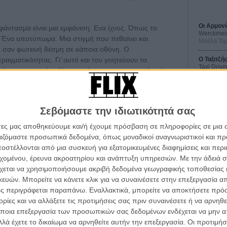
Οι Αρμονί
 φάντασμα είναι μια εμφάνιση. Ενα ίχνος. Όπως το
Werckmei
. Ένα αποτύπωμα. Μια στιγμή που πεθαίνει και
Μπέλα Τα
α, σαν φωτεινή δέσμη σε κάποια οθόνη. Ο
O Ταξιτζή
ραγματικότητας. Γι’ αυτό και τον γοητεύουν τα
Taxi Drive
ος - αν και έχει λίγες ταινίες του φανταστικού - είναι
Μάρτιν Σκ
Μια Θέση 
A Place in
Τζορτζ Στί
Σεβόμαστε την ιδιωτικότητά σας
άτες μας αποθηκεύουμε και/ή έχουμε πρόσβαση σε πληροφορίες σε μια
Οδύσσεια
The Odys
ργαζόμαστε προσωπικά δεδομένα, όπως μοναδικοί αναγνωριστικοί και 
Κρίστοφε
στέλλονται από μια συσκευή για εξατομικευμένες διαφημίσεις και περ
εχομένου, έρευνα ακροατηρίου και ανάπτυξη υπηρεσιών.
Με την άδειά σα
Ψηλά Τακ
Tacones l
χεται να χρησιμοποιήσουμε ακριβή δεδομένα γεωγραφικής τοποθεσίας 
Πέδρο Αλ
ών. Μπορείτε να κάνετε κλικ για να συναινέσετε στην επεξεργασία απ
ς περιγράφεται παραπάνω. Εναλλακτικά, μπορείτε να αποκτήσετε πρό
ίες και να αλλάξετε τις προτιμήσεις σας πριν συναινέσετε ή να αρνηθεί
ποια επεξεργασία των προσωπικών σας δεδομένων ενδέχεται να μην απ
λά έχετε το δικαίωμα να αρνηθείτε αυτήν την επεξεργασία. Οι προτιμήσ