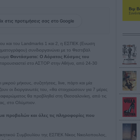
Βιμ Β
Συνέντ
ix στις προτιμήσεις σας στο Google
ου και του Landmarks 1 και 2, η ΕΣΠΕΚ (Ενωση
ματογράφου) συνδιοργανώνει με το Φεστιβάλ
έρωμα
Φαντάσματα: Ο Αόρατος Κόσμος του
 παρουσιαστεί στο ΑΣΤΟΡ στην Αθήνα, από 24-30
 μικρού μήκους, συζητήσεις, live, πάρτι και μία
υν οι διοργανωτές του, «θα στοιχειώσουν για 7 μέρες
 αφιερώματος θα προβληθεί στη Θεσσαλονίκη, από τις
ας, στο Ολύμπιον.
α προβολών και όλες τις πληροφoρίες που
Διοικητικού Συμβουλίου της ΕΣΠΕΚ Νίκος Νικολοπουλος,