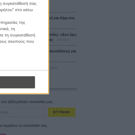
 τη συγκατάθεσή σας
σεια
01 ΙΟΥΛ
ορρήτου" στο κάτω
 the Date! Δείτε πρώτοι το «Σεξ και Αίμα στο
υπηρεσίες της
 Μίασμα»!
ΧΘΕΣ
τικά, τη
ίτε τη συγκατάθεσή
άρεντ Λέτο αρνείται τις καταγγελίες: «Δεν έχω
ράξει ποτέ σεξουαλική επίθεση»
30 ΙΟΥΛ
 τους σκοπούς που
αυτές ταινίες (+ 5 δροσερές επανεκδόσεις) για
Αύγουστο
01 ΑΥΓ
er-Man: Καινούργια Μέρα
30 ΜΑΡ
CONNECT
στο εβδομαδιαίο newsletter μας.
ΕΓΓΡΑΦΗ
α λαμβάνω τα newsletter σας.