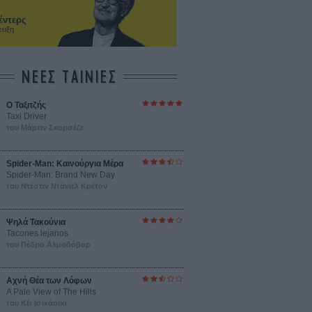
έντερς
ευξη
ΝΕΕΣ ΤΑΙΝΙΕΣ
O Ταξιτζής
Taxi Driver
του Μάρτιν Σκορσέζε
Spider-Man: Καινούργια Μέρα
Spider-Man: Brand New Day
του Ντέστιν Ντάνιελ Κρέτον
Ψηλά Τακούνια
Tacones lejanos
του Πέδρο Αλμοδόβαρ
Αχνή Θέα των Λόφων
A Pale View of The Hills
του Κέι Ισικάουα