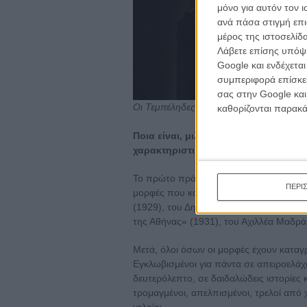
μόνο για αυτόν τον 
ανά πάσα στιγμή επι
μέρος της ιστοσελίδα
Λάβετε επίσης υπόψη
Google και ενδέχετα
συμπεριφορά επίσκεψ
σας στην Google και
Οι Τεμπέληδες της Εύφορης Κοιλάδας τ
καθορίζονται παρακ
Ποια είναι, μιλώντας μεταφορικά αλλά
χαρακτηριστικά «φαντάσματα» του ελ
Το πρώτο πράγμα που μου έρχεται στο 
ΠΕΡΙ
μορφές που κατοικούν μέσα στις βωβές 
(1929), του Δημήτρη Γαζιάδη, στο «Δάφ
της Αθήνας» (1931), του Αχιλλέα Μαδρά
Μετά, όλοι όσων οι μορφές έχουν καταγρ
Εγκλωβισμένοι για πάντα σε απειροελάχι
δευτερόλεπτο, σε δαιδαλώδεις ιστορίες 
τρομαγμένοι, απελπισμένοι, τρελοί από 