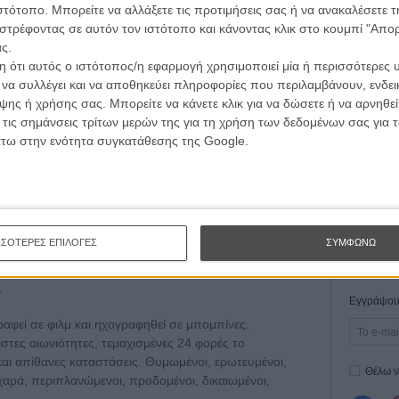
ιστότοπο. Μπορείτε να αλλάξετε τις προτιμήσεις σας ή να ανακαλέσετε
Οδύσ
στρέφοντας σε αυτόν τον ιστότοπο και κάνοντας κλικ στο κουμπί "Απ
ς.
Save
 ότι αυτός ο ιστότοπος/η εφαρμογή χρησιμοποιεί μία ή περισσότερες 
Καμπ
ι να συλλέγει και να αποθηκεύει πληροφορίες που περιλαμβάνουν, ενδεικ
ης ή χρήσης σας. Μπορείτε να κάνετε κλικ για να δώσετε ή να αρνηθε
Ο Τζ
διαπ
 τις σημάνσεις τρίτων μερών της για τη χρήση των δεδομένων σας για
ου Νίκου Παναγιωτόπουλου
άτω στην ενότητα συγκατάθεσης της Google.
10 κ
τον 
, αν θέλετε και κυριολεκτικά, τα πιο
ληνικού σινεμά; Διαχρονικά αλλά και στο σήμερα;
Spid
νου είναι οι ασπρόμαυρες, άφωνες και αλλόκοσμες
ΣΣΟΤΕΡΕΣ ΕΠΙΛΟΓΕΣ
ΣΥΜΦΩΝΩ
ταινίες του ελληνικού κινηματογράφου. Στην «Αστέρω»
νις και Χλόη» (1931), του Ορέστη Λιάσκου, στο «Μάγο
.
Εγγράψου 
αφεί σε φιλμ και ηχογραφηθεί σε μπομπίνες.
στες αιωνιότητες, τεμαχισμένες 24 φορές το
και απίθανες καταστάσεις. Θυμωμένοι, ερωτευμένοι,
Θέλω ν
χαρά, περιπλανώμενοι, προδομένοι, δικαιωμένοι,