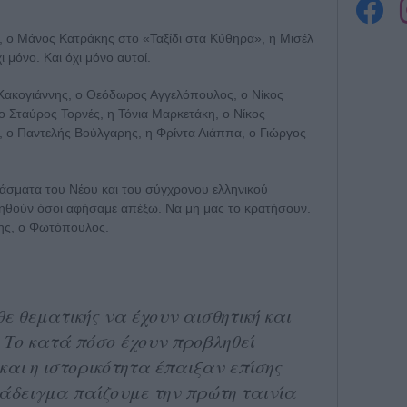
 ο Μάνος Κατράκης στο «Ταξίδι στα Κύθηρα», η Μισέλ
ι μόνο. Και όχι μόνο αυτοί.
 Κακογιάννης, ο Θεόδωρος Αγγελόπουλος, ο Νίκος
ο Σταύρος Τορνές, η Τόνια Μαρκετάκη, ο Νίκος
ο Παντελής Βούλγαρης, η Φρίντα Λιάππα, ο Γιώργος
άσματα του Νέου και του σύγχρονου ελληνικού
ηθούν όσοι αφήσαμε απέξω. Να μη μας το κρατήσουν.
νης, ο Φωτόπουλος.
θε θεματικής να έχουν αισθητική και
 Το κατά πόσο έχουν προβληθεί
και η ιστορικότητα έπαιξαν επίσης
ράδειγμα παίζουμε την πρώτη ταινία