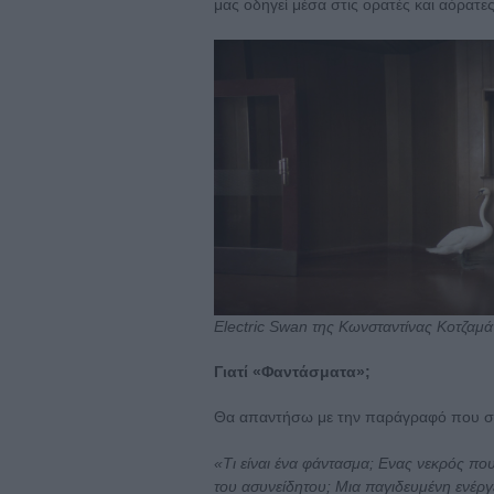
μας οδηγεί μέσα στις ορατές και αόρατε
Electric Swan της Κωνσταντίνας Κοτζαμ
Γιατί «Φαντάσματα»;
Θα απαντήσω με την παράγραφό που συ
«Τι είναι ένα φάντασμα; Eνας νεκρός που
του ασυνείδητου; Μια παγιδευμένη ενέργ