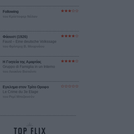
Following
του Κρίστοφερ Νόλαν
Φάουστ (1926)
Faust – Eine deutsche Volkssage
του Φρίντριχ Β. Μουρνάου
Η Γοητεία της Αμαρτίας
Gruppo di Famiglia in un Interno
του Λουκίνο Βισκόντι
Εγκλημα στον Τρίτο Οροφο
Le Crime du 3e Etage
του Ρεμί Μπεζανσόν