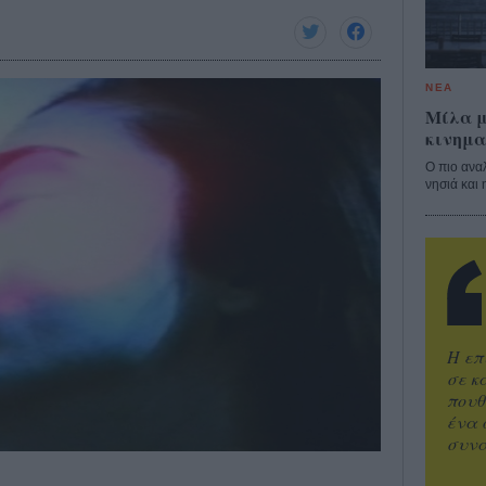
ΝΕΑ
Μίλα μ
κινημα
Ο πιο ανα
νησιά και 
Η επ
σε κ
πουθ
ένα 
συνα