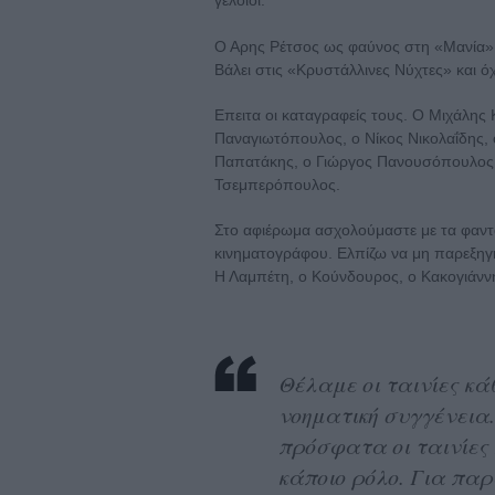
γελοίοι.
Ο Αρης Ρέτσος ως φαύνος στη «Μανία»,
Βάλει στις «Κρυστάλλινες Νύχτες» και όχ
Επειτα οι καταγραφείς τους. Ο Μιχάλης
Παναγιωτόπουλος, ο Νίκος Νικολαΐδης, 
Παπατάκης, ο Γιώργος Πανουσόπουλος, 
Τσεμπερόπουλος.
Στο αφιέρωμα ασχολούμαστε με τα φαντ
κινηματογράφου. Ελπίζω να μη παρεξηγ
Η Λαμπέτη, ο Κούνδουρος, ο Κακογιάν
Θέλαμε οι ταινίες κά
νοηματική συγγένεια.
πρόσφατα οι ταινίες 
κάποιο ρόλο. Για πα