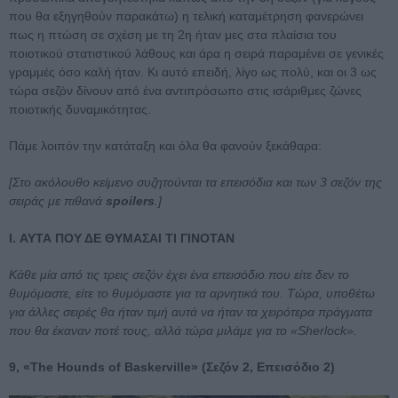
που θα εξηγηθούν παρακάτω) η τελική καταμέτρηση φανερώνει
πως η πτώση σε σχέση με τη 2η ήταν μες στα πλαίσια του
ποιοτικού στατιστικού λάθους και άρα η σειρά παραμένει σε γενικές
γραμμές όσο καλή ήταν. Κι αυτό επειδή, λίγο ως πολύ, και οι 3 ως
τώρα σεζόν δίνουν από ένα αντιπρόσωπο στις ισάριθμες ζώνες
ποιοτικής δυναμικότητας.
Πάμε λοιπόν την κατάταξη και όλα θα φανούν ξεκάθαρα:
[Στο ακόλουθο κείμενο συζητούνται τα επεισόδια και των 3 σεζόν της
σειράς με πιθανά
spoilers
.]
I. ΑΥΤΑ ΠΟΥ ΔΕ ΘΥΜΑΣΑΙ ΤΙ ΓΙΝΟΤΑΝ
Κάθε μία από τις τρεις σεζόν έχει ένα επεισόδιο που είτε δεν το
θυμόμαστε, είτε το θυμόμαστε για τα αρνητικά του. Τώρα, υποθέτω
για άλλες σειρές θα ήταν τιμή αυτά να ήταν τα χειρότερα πράγματα
που θα έκαναν ποτέ τους, αλλά τώρα μιλάμε για το «Sherlock».
9, «The Hounds of Baskerville» (Σεζόν 2, Επεισόδιο 2)