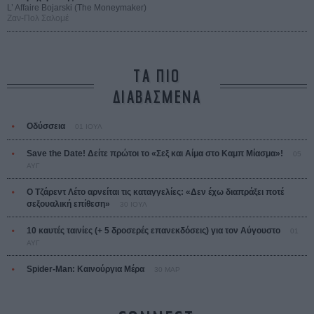
L’ Affaire Bojarski (The Moneymaker)
Ζαν-Πολ Σαλομέ
ΤΑ ΠΙΟ
ΔΙΑΒΑΣΜΕΝΑ
Οδύσσεια
01 ΙΟΥΛ
Save the Date! Δείτε πρώτοι το «Σεξ και Αίμα στο Καμπ Μίασμα»!
05
ΑΥΓ
Ο Τζάρεντ Λέτο αρνείται τις καταγγελίες: «Δεν έχω διαπράξει ποτέ
σεξουαλική επίθεση»
30 ΙΟΥΛ
10 καυτές ταινίες (+ 5 δροσερές επανεκδόσεις) για τον Αύγουστο
01
ΑΥΓ
Spider-Man: Καινούργια Μέρα
30 ΜΑΡ