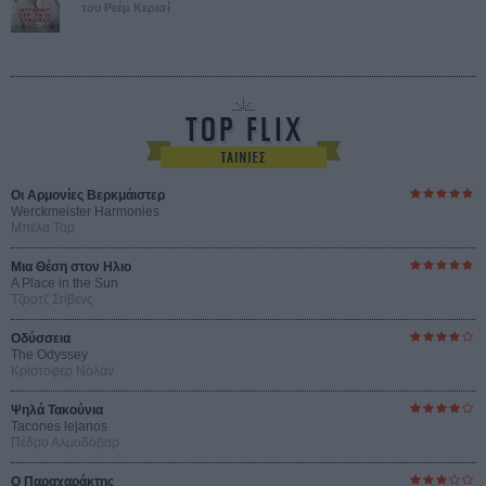
του Ρεέμ Κερισί
Οι Αρμονίες Βερκμάιστερ
Werckmeister Harmonies
Μπέλα Ταρ
Μια Θέση στον Ηλιο
A Place in the Sun
Τζορτζ Στίβενς
Οδύσσεια
The Odyssey
Κρίστοφερ Νόλαν
Ψηλά Τακούνια
Tacones lejanos
Πέδρο Αλμοδόβαρ
Ο Παραχαράκτης