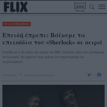
Αίθουσες
TV & STREAMING
Επειδή έπρεπε: Βάζουμε τα
επεισόδια του «Sherlock» σε σειρά
Επειδή και η 3η σεζόν της σειράς του BBC τελείωσε πριν καν χωνέψουμε
ότι ξεκίνησε, δε σημαίνει πως πρέπει να σταματήσουμε να
ασχολούμαστε.
23 Ιαν 2014
Θοδωρής Δημητρόπουλος