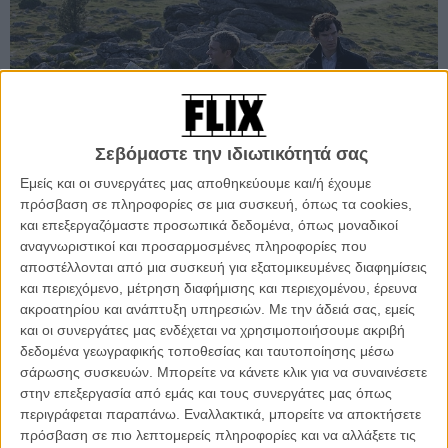
Σεβόμαστε την ιδιωτικότητά σας
Εμείς και οι συνεργάτες μας αποθηκεύουμε και/ή έχουμε
πρόσβαση σε πληροφορίες σε μια συσκευή, όπως τα cookies,
και επεξεργαζόμαστε προσωπικά δεδομένα, όπως μοναδικοί
αναγνωριστικοί και προσαρμοσμένες πληροφορίες που
αποστέλλονται από μια συσκευή για εξατομικευμένες διαφημίσεις
και περιεχόμενο, μέτρηση διαφήμισης και περιεχομένου, έρευνα
Πριν λίγο καιρό
είχα μιλήσει με τον Κάμπερμπατς και την παραγωγό
ακροατηρίου και ανάπτυξη υπηρεσιών.
Με την άδειά σας, εμείς
της σειράς, Σου Βέρτσιου
, με μια από τις ερωτήσεις να είναι ποια
και οι συνεργάτες μας ενδέχεται να χρησιμοποιήσουμε ακριβή
από τις ως τότε 6 ιστορίες τους είχε δυσκολέψει περισσότερο. Προς
δεδομένα γεωγραφικής τοποθεσίας και ταυτοποίησης μέσω
έκπληξη κανενός, η απάντηση αφορούσε ετούτο το επεισόδιο.
σάρωσης συσκευών. Μπορείτε να κάνετε κλικ για να συναινέσετε
στην επεξεργασία από εμάς και τους συνεργάτες μας όπως
Ποια από τις 6 ιστορίες που διασκευάσατε ως τώρα ήταν η
περιγράφεται παραπάνω. Εναλλακτικά, μπορείτε να αποκτήσετε
δυσκολότερη;
πρόσβαση σε πιο λεπτομερείς πληροφορίες και να αλλάξετε τις
Σου:
Πιθανότατα το “Σκυλί των Μπάσκερβιλ”; Ο Μαρκ το “Σκυλί”