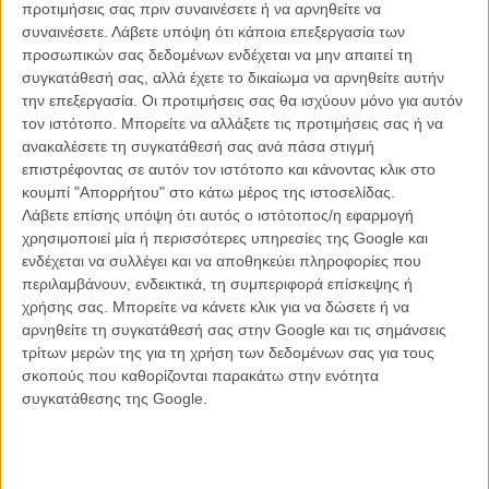
προτιμήσεις σας πριν συναινέσετε ή να αρνηθείτε να
το έλεγε σκύλα.
συναινέσετε.
Λάβετε υπόψη ότι κάποια επεξεργασία των
Μπένεντικτ:
Είναι μια τρομερά δύσκολη ιστορία να διασκευάσεις
προσωπικών σας δεδομένων ενδέχεται να μην απαιτεί τη
επειδή--
συγκατάθεσή σας, αλλά έχετε το δικαίωμα να αρνηθείτε αυτήν
Σου:
Δεν βγάζει και πολύ νόημα! [γελάει]
την επεξεργασία. Οι προτιμήσεις σας θα ισχύουν μόνο για αυτόν
Μπένεντικτ:
Κι επίσης ο Χολμς είναι απών για τα δύο τρίτα της
τον ιστότοπο. Μπορείτε να αλλάξετε τις προτιμήσεις σας ή να
ιστορίας και μετά απλά εμφανίζεται μεταμφιεσμένος στο
ανακαλέσετε τη συγκατάθεσή σας ανά πάσα στιγμή
νεκροτομείο, τους λέει “γιούυυ χουυυυ”.
επιστρέφοντας σε αυτόν τον ιστότοπο και κάνοντας κλικ στο
Σου:
Το οποίο δεν είναι κάτι που μπορείς να κάνεις σε μια σειρά
κουμπί "Απορρήτου" στο κάτω μέρος της ιστοσελίδας.
που λέγεται “Σέρλοκ”!
Λάβετε επίσης υπόψη ότι αυτός ο ιστότοπος/η εφαρμογή
Μπένεντικτ:
Ναι, όχι. Οπότε ήταν δύσκολο να τον στριμώξουμε
χρησιμοποιεί μία ή περισσότερες υπηρεσίες της Google και
στην ιστορία παρέα με τον Ουώτσον από την αρχή. Αλλά πώς να
ενδέχεται να συλλέγει και να αποθηκεύει πληροφορίες που
διασκευάσεις κάτι που είναι αγνός γοτθικός τρόμος! Είναι ένα
περιλαμβάνουν, ενδεικτικά, τη συμπεριφορά επίσκεψης ή
τερατώδες σκυλί... Δεν ξέρω, πολλή ευθύνη.
χρήσης σας. Μπορείτε να κάνετε κλικ για να δώσετε ή να
αρνηθείτε τη συγκατάθεσή σας στην Google και τις σημάνσεις
Όλα αυτά είναι υποθέτω ένας ευγενικός τρόπος να παραδεχτούν κι
τρίτων μερών της για τη χρήση των δεδομένων σας για τους
οι ίδιοι άνθρωποι της σειράς πως απολύτως τίποτα σε αυτό το
σκοπούς που καθορίζονται παρακάτω στην ενότητα
επεισόδιο δεν δούλεψε.
συγκατάθεσης της Google.
8, «The Blind Banker» (Σεζόν 1, Επεισόδιο 2)