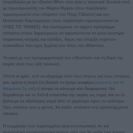
(παράλληλα με το «Doctor Who» που είναι η ‘κανονική’ δουλειά του)
με πρωταγωνιστές τον Μάρτιν Φρίμαν (που παράλληλα
πρωταγωνιστεί στα «Χόμπιτ» του Πίτερ Τζάκσον) και τον
Μπένεντικτ Κάμπερμπατς (που παράλληλα πρωταγωνιστεί σε
ΟΛΕΣ ΤΙΣ ΤΑΙΝΙΕΣ). Και ταυτόχρονα, το σφιχτό πρόγραμμα
επιτρέπει στους δημιουργούς να αφοσιώνονται σε μόνο αυστηρά
σημαντικές ιστορίες και εξελίξεις, δίχως την ύπαρξη περιττών
επεισοδίων που έχεις ξεχάσει στο τέλος του 40λεπτου.
Το κακό με τον προγραμματισμό του «Sherlock» και τη δομή της
σειράς είναι πως ήδη τελείωσε.
Οπότε κι εμείς, αντί να εξηγούμε πάλι τους λόγους για τους οποίους
μας αρέσει η σειρά (τα βασικά τα είχαμε αναφέρει
μιλώντας για τη
θαυμάσια 2η σεζόν
) είπαμε να κάνουμε κάτι διαφορετικό. Να
θυμηθούμε και τα 3x3=9 επεισόδια της σειράς ως τώρα, και να τα
βάλουμε σε αξιολογική σειρά από το χειρότερο προς το καλύτερο.
Πώς στέκεται τότε η φετινή, 3η σεζόν, απέναντι στα προϋπάρχοντα
classics;
Η συμμετρία που παρατηρείται είναι εντυπωσιακή. Αν και
προσωπικά απογοητεύτηκα κάπως από την 3η σεζόν (για λόγους