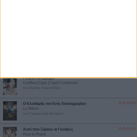
Βιμ Βέντερς
Συνέντευξη
ΝΕΕΣ ΤΑΙΝΙΕΣ
Ο Παραχαράκτης
L’ Affaire Bojarski (The Moneymaker)
του Ζαν-Πολ Σαλομέ
Γνήσιο Αντίγραφο
Certified Copy (Copie Conforme)
του Αμπάς Κιαροστάμι
Ο Κλειδαράς του Ενός Εκατομμυρίου
Le Million
του Γκρεγκουάρ Βινιερόν
Αυτό που Ξέρουν οι Γυναίκες
Pour le Plaisir