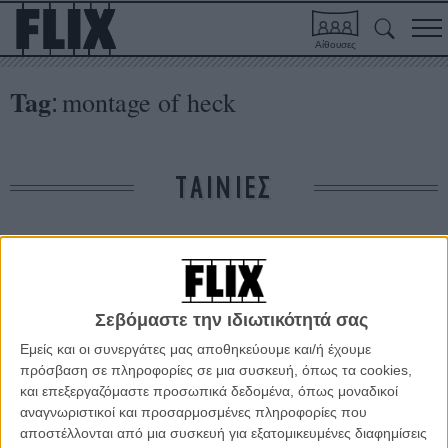
Αίθουσες
Tag
montage of heck
:
ΤΑΙΝΙΕΣ
Δε βρέθηκαν σχετικές κριτικές ταινιών.
ΑΡΘΡΑ
Σεβόμαστε την ιδιωτικότητά σας
Εμείς και οι συνεργάτες μας αποθηκεύουμε και/ή έχουμε
πρόσβαση σε πληροφορίες σε μια συσκευή, όπως τα cookies,
Μόνο για όσους αγάπησαν τον Κερτ Κομπέιν
και επεξεργαζόμαστε προσωπικά δεδομένα, όπως μοναδικοί
ΝΕΑ
/
24 ΙΑΝ 2015
/
Λήδα Γαλανού
αναγνωριστικοί και προσαρμοσμένες πληροφορίες που
αποστέλλονται από μια συσκευή για εξατομικευμένες διαφημίσεις