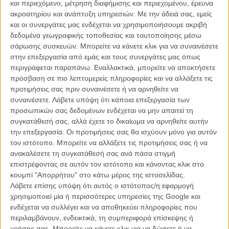
και περιεχόμενο, μέτρηση διαφήμισης και περιεχομένου, έρευνα
ακροατηρίου και ανάπτυξη υπηρεσιών.
Με την άδειά σας, εμείς
και οι συνεργάτες μας ενδέχεται να χρησιμοποιήσουμε ακριβή
δεδομένα γεωγραφικής τοποθεσίας και ταυτοποίησης μέσω
σάρωσης συσκευών. Μπορείτε να κάνετε κλικ για να συναινέσετε
στην επεξεργασία από εμάς και τους συνεργάτες μας όπως
Η επιτυχία είναι υπερτιμημένη. Δεν σε κάνει
περιγράφεται παραπάνω. Εναλλακτικά, μπορείτε να αποκτήσετε
καλύτερο, δεν σε πάει πουθενά η επιτυχία. Είναι
πρόσβαση σε πιο λεπτομερείς πληροφορίες και να αλλάξετε τις
απλώς ένα ωραίο, ανεβαστικό, επιφανειακό
προτιμήσεις σας πριν συναινέσετε ή να αρνηθείτε να
συναίσθημα.»
συναινέσετε.
Λάβετε υπόψη ότι κάποια επεξεργασία των
προσωπικών σας δεδομένων ενδέχεται να μην απαιτεί τη
συγκατάθεσή σας, αλλά έχετε το δικαίωμα να αρνηθείτε αυτήν
Βιμ Βέντερς
την επεξεργασία. Οι προτιμήσεις σας θα ισχύουν μόνο για αυτόν
Συνέντευξη
τον ιστότοπο. Μπορείτε να αλλάξετε τις προτιμήσεις σας ή να
ανακαλέσετε τη συγκατάθεσή σας ανά πάσα στιγμή
επιστρέφοντας σε αυτόν τον ιστότοπο και κάνοντας κλικ στο
κουμπί "Απορρήτου" στο κάτω μέρος της ιστοσελίδας.
CONNECT
Λάβετε επίσης υπόψη ότι αυτός ο ιστότοπος/η εφαρμογή
χρησιμοποιεί μία ή περισσότερες υπηρεσίες της Google και
ενδέχεται να συλλέγει και να αποθηκεύει πληροφορίες που
Εγγράψου στο εβδομαδιαίο newsletter μας.
περιλαμβάνουν, ενδεικτικά, τη συμπεριφορά επίσκεψης ή
ΕΓΓΡΑΦΗ
χρήσης σας. Μπορείτε να κάνετε κλικ για να δώσετε ή να