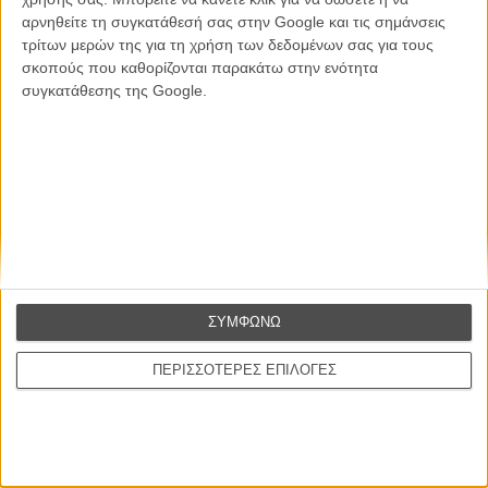
αρνηθείτε τη συγκατάθεσή σας στην Google και τις σημάνσεις
Θέλω να λαμβάνω τα newsletter σας.
τρίτων μερών της για τη χρήση των δεδομένων σας για τους
σκοπούς που καθορίζονται παρακάτω στην ενότητα
συγκατάθεσης της Google.
ΣΥΜΦΩΝΩ
ΠΕΡΙΣΣΟΤΕΡΕΣ ΕΠΙΛΟΓΕΣ
Ταινίες
Σχετικά με το FLIX