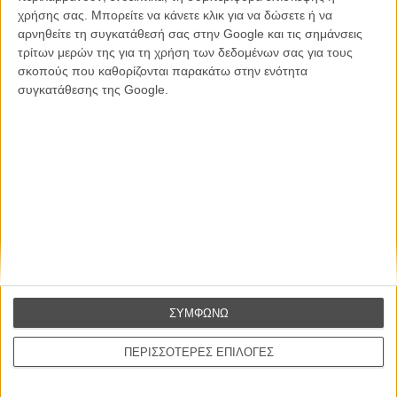
χρήσης σας. Μπορείτε να κάνετε κλικ για να δώσετε ή να
CONNECT
αρνηθείτε τη συγκατάθεσή σας στην Google και τις σημάνσεις
τρίτων μερών της για τη χρήση των δεδομένων σας για τους
Εγγράψου στο εβδομαδιαίο newsletter μας.
σκοπούς που καθορίζονται παρακάτω στην ενότητα
συγκατάθεσης της Google.
ΕΓΓΡΑΦΗ
Θέλω να λαμβάνω τα newsletter σας.
ΣΥΜΦΩΝΩ
ΠΕΡΙΣΣΟΤΕΡΕΣ ΕΠΙΛΟΓΕΣ