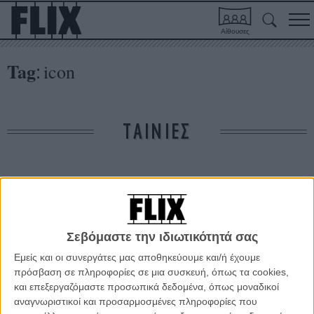
Αίθουσες
Tag
icon
:
ΤΑΙΝΙΕΣ
Δε βρέθηκαν σχετικές κριτικές ταινιών.
ΑΡΘΡΑ
Σεβόμαστε την ιδιωτικότητά σας
Εμείς και οι συνεργάτες μας αποθηκεύουμε και/ή έχουμε
Φεστιβάλ Δράμας 2015: «Εικόνα» του Λάμπρου
πρόσβαση σε πληροφορίες σε μια συσκευή, όπως τα cookies,
Γεωργόπουλου
και επεξεργαζόμαστε προσωπικά δεδομένα, όπως μοναδικοί
ΘΕΜΑΤΑ
/
13 ΑΥΓ 2015
/
Πόλυ Λυκούργου
αναγνωριστικοί και προσαρμοσμένες πληροφορίες που