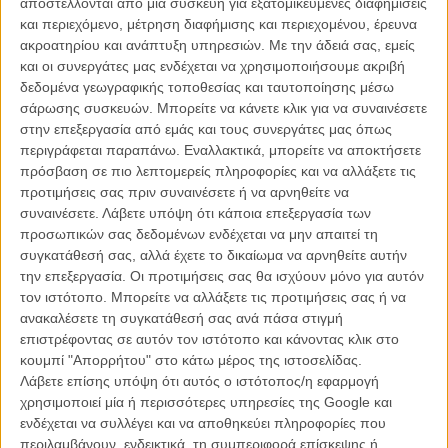
αποστέλλονται από μια συσκευή για εξατομικευμένες διαφημίσεις
Η Σίντι Κρόφορντ ετοιμάζει τηλεοπτική σειρά γι' αυτό
και περιεχόμενο, μέτρηση διαφήμισης και περιεχομένου, έρευνα
που ξέρει καλύτερα απ' όλους
ακροατηρίου και ανάπτυξη υπηρεσιών.
Με την άδειά σας, εμείς
και οι συνεργάτες μας ενδέχεται να χρησιμοποιήσουμε ακριβή
TV & STREAMING
/
29 ΙΟΥΛ 2015
/
Λήδα Γαλανού
δεδομένα γεωγραφικής τοποθεσίας και ταυτοποίησης μέσω
σάρωσης συσκευών. Μπορείτε να κάνετε κλικ για να συναινέσετε
στην επεξεργασία από εμάς και τους συνεργάτες μας όπως
περιγράφεται παραπάνω. Εναλλακτικά, μπορείτε να αποκτήσετε
πρόσβαση σε πιο λεπτομερείς πληροφορίες και να αλλάξετε τις
προτιμήσεις σας πριν συναινέσετε ή να αρνηθείτε να
συναινέσετε.
Λάβετε υπόψη ότι κάποια επεξεργασία των
προσωπικών σας δεδομένων ενδέχεται να μην απαιτεί τη
Η επιτυχία είναι υπερτιμημένη. Δεν σε κάνει
συγκατάθεσή σας, αλλά έχετε το δικαίωμα να αρνηθείτε αυτήν
καλύτερο, δεν σε πάει πουθενά η επιτυχία. Είναι
την επεξεργασία. Οι προτιμήσεις σας θα ισχύουν μόνο για αυτόν
απλώς ένα ωραίο, ανεβαστικό, επιφανειακό
τον ιστότοπο. Μπορείτε να αλλάξετε τις προτιμήσεις σας ή να
συναίσθημα.»
ανακαλέσετε τη συγκατάθεσή σας ανά πάσα στιγμή
επιστρέφοντας σε αυτόν τον ιστότοπο και κάνοντας κλικ στο
κουμπί "Απορρήτου" στο κάτω μέρος της ιστοσελίδας.
Βιμ Βέντερς
Λάβετε επίσης υπόψη ότι αυτός ο ιστότοπος/η εφαρμογή
Συνέντευξη
χρησιμοποιεί μία ή περισσότερες υπηρεσίες της Google και
ενδέχεται να συλλέγει και να αποθηκεύει πληροφορίες που
περιλαμβάνουν, ενδεικτικά, τη συμπεριφορά επίσκεψης ή