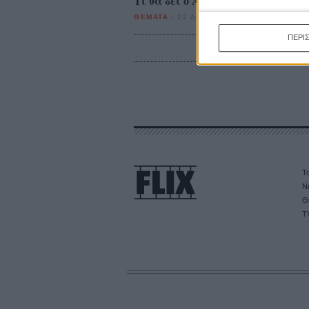
Τι θα δει ο Αϊ Βασίλης; Χριστου
ΘΕΜΑΤΑ
/
22 ΔΕΚ 2011
/
Λήδα Γαλανού
ΠΕΡΙ
Τα
Ν
Θ
T