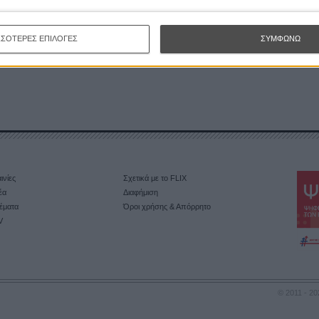
γεννιάτικες ταινίες για όλα τα γούστα.
ΣΣΟΤΕΡΕΣ ΕΠΙΛΟΓΕΣ
ΣΥΜΦΩΝΩ
ινίες
Σχετικά με το FLIX
έα
Διαφήμιση
έματα
Όροι χρήσης & Απόρρητο
V
© 2011 - 20