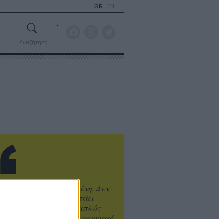
GR
EN
Αναζήτηση
ιτυχία είναι υπερτιμημένη. Δεν
άνει καλύτερο, δεν σε πάει
ενά η επιτυχία. Είναι απλώς
ωραίο, ανεβαστικό, επιφανειακό