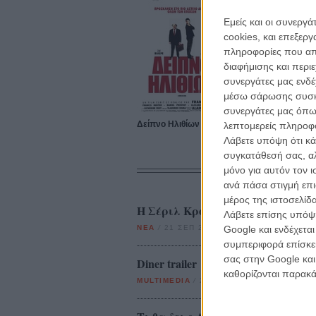
Εμείς και οι συνεργ
cookies, και επεξε
πληροφορίες που απο
διαφήμισης και περι
συνεργάτες μας ενδέ
μέσω σάρωσης συσκευ
συνεργάτες μας όπω
Δείπνο Ηλιθίων
λεπτομερείς πληροφορ
Λάβετε υπόψη ότι κά
συγκατάθεσή σας, αλ
μόνο για αυτόν τον 
ανά πάσα στιγμή επι
μέρος της ιστοσελίδα
Η Σέριλ Κρόου ξέρει ένα καλό «
Λάβετε επίσης υπόψη
Google και ενδέχετα
ΝΕΑ
/
21 ΣΕΠ 2011
/
Λήδα Γαλανού
συμπεριφορά επίσκεψ
σας στην Google και
Diner trailer
καθορίζονται παρακ
MULTIMEDIA
/
21 ΣΕΠ 2011
/
Flix Team