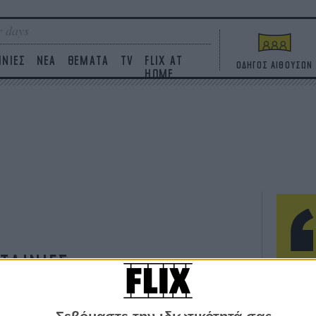
 days
ΙΝΙΕΣ
ΝΕΑ
ΘΕΜΑΤΑ
TV
FLIX AT
ΟΔΗΓΟΣ ΑΙΘΟΥΣΩΝ
HOME
ΤΑΙΝΙΕΣ
Η επ
σε κ
πουθ
ένα 