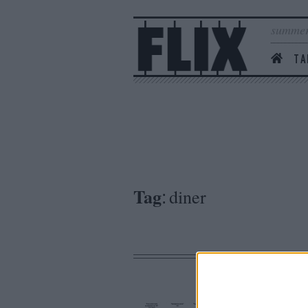
summer
ΤΑ
Tag
diner
: