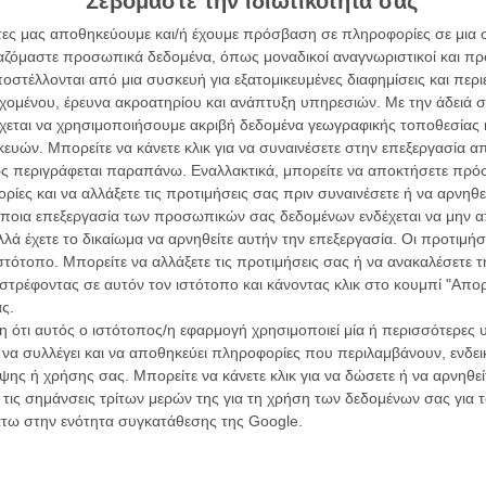
Σεβόμαστε την ιδιωτικότητά σας
συνα
άτες μας αποθηκεύουμε και/ή έχουμε πρόσβαση σε πληροφορίες σε μια
ργαζόμαστε προσωπικά δεδομένα, όπως μοναδικοί αναγνωριστικοί και 
στέλλονται από μια συσκευή για εξατομικευμένες διαφημίσεις και περ
Βιμ Β
εχομένου, έρευνα ακροατηρίου και ανάπτυξη υπηρεσιών.
Με την άδειά σα
Συνέντ
χεται να χρησιμοποιήσουμε ακριβή δεδομένα γεωγραφικής τοποθεσίας 
ών. Μπορείτε να κάνετε κλικ για να συναινέσετε στην επεξεργασία απ
ς περιγράφεται παραπάνω. Εναλλακτικά, μπορείτε να αποκτήσετε πρό
ίες και να αλλάξετε τις προτιμήσεις σας πριν συναινέσετε ή να αρνηθεί
ποια επεξεργασία των προσωπικών σας δεδομένων ενδέχεται να μην απ
λά έχετε το δικαίωμα να αρνηθείτε αυτήν την επεξεργασία. Οι προτιμήσ
ΑΡΘΡΑ
ιστότοπο. Μπορείτε να αλλάξετε τις προτιμήσεις σας ή να ανακαλέσετε
Εγγράψου 
στρέφοντας σε αυτόν τον ιστότοπο και κάνοντας κλικ στο κουμπί "Απ
ς.
Diner» στο Μπρόντγουεϊ
 ότι αυτός ο ιστότοπος/η εφαρμογή χρησιμοποιεί μία ή περισσότερες 
Θέλω ν
ι να συλλέγει και να αποθηκεύει πληροφορίες που περιλαμβάνουν, ενδεικ
ης ή χρήσης σας. Μπορείτε να κάνετε κλικ για να δώσετε ή να αρνηθε
 τις σημάνσεις τρίτων μερών της για τη χρήση των δεδομένων σας για
άτω στην ενότητα συγκατάθεσης της Google.