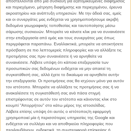
αποστέλλονται από μια συσκευή για εξατομικευμένες διαφημίσεις
Best of 2014: Το American Film Institute ψηφίζει τις
και περιεχόμενο, μέτρηση διαφήμισης και περιεχομένου, έρευνα
καλύτερες ταινίες και σειρές της χρονιάς
ακροατηρίου και ανάπτυξη υπηρεσιών.
Με την άδειά σας, εμείς
και οι συνεργάτες μας ενδέχεται να χρησιμοποιήσουμε ακριβή
ΝΕΑ
/
09 ΔΕΚ 2014
/
Λήδα Γαλανού
δεδομένα γεωγραφικής τοποθεσίας και ταυτοποίησης μέσω
σάρωσης συσκευών. Μπορείτε να κάνετε κλικ για να συναινέσετε
στην επεξεργασία από εμάς και τους συνεργάτες μας όπως
περιγράφεται παραπάνω. Εναλλακτικά, μπορείτε να αποκτήσετε
πρόσβαση σε πιο λεπτομερείς πληροφορίες και να αλλάξετε τις
προτιμήσεις σας πριν συναινέσετε ή να αρνηθείτε να
συναινέσετε.
Λάβετε υπόψη ότι κάποια επεξεργασία των
προσωπικών σας δεδομένων ενδέχεται να μην απαιτεί τη
Η επιτυχία είναι υπερτιμημένη. Δεν σε κάνει
συγκατάθεσή σας, αλλά έχετε το δικαίωμα να αρνηθείτε αυτήν
καλύτερο, δεν σε πάει πουθενά η επιτυχία. Είναι
την επεξεργασία. Οι προτιμήσεις σας θα ισχύουν μόνο για αυτόν
απλώς ένα ωραίο, ανεβαστικό, επιφανειακό
τον ιστότοπο. Μπορείτε να αλλάξετε τις προτιμήσεις σας ή να
συναίσθημα.»
ανακαλέσετε τη συγκατάθεσή σας ανά πάσα στιγμή
επιστρέφοντας σε αυτόν τον ιστότοπο και κάνοντας κλικ στο
κουμπί "Απορρήτου" στο κάτω μέρος της ιστοσελίδας.
Βιμ Βέντερς
Λάβετε επίσης υπόψη ότι αυτός ο ιστότοπος/η εφαρμογή
Συνέντευξη
χρησιμοποιεί μία ή περισσότερες υπηρεσίες της Google και
ενδέχεται να συλλέγει και να αποθηκεύει πληροφορίες που
περιλαμβάνουν, ενδεικτικά, τη συμπεριφορά επίσκεψης ή