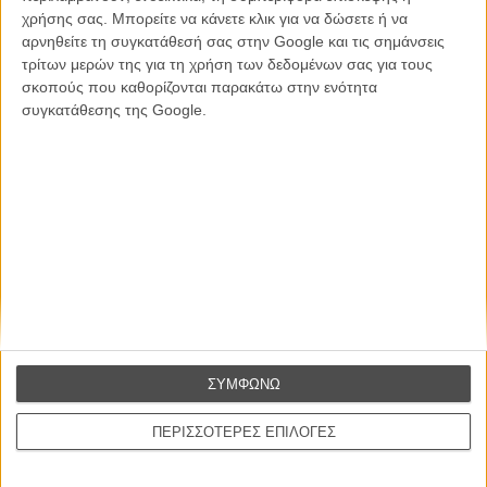
χρήσης σας. Μπορείτε να κάνετε κλικ για να δώσετε ή να
CONNECT
αρνηθείτε τη συγκατάθεσή σας στην Google και τις σημάνσεις
τρίτων μερών της για τη χρήση των δεδομένων σας για τους
Εγγράψου στο εβδομαδιαίο newsletter μας.
σκοπούς που καθορίζονται παρακάτω στην ενότητα
συγκατάθεσης της Google.
ΕΓΓΡΑΦΗ
Θέλω να λαμβάνω τα newsletter σας.
ΣΥΜΦΩΝΩ
ΠΕΡΙΣΣΟΤΕΡΕΣ ΕΠΙΛΟΓΕΣ