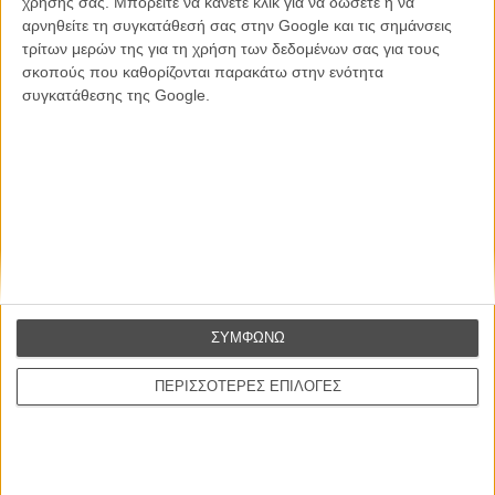
χρήσης σας. Μπορείτε να κάνετε κλικ για να δώσετε ή να
ΕΓΓΡΑΦΗ
αρνηθείτε τη συγκατάθεσή σας στην Google και τις σημάνσεις
τρίτων μερών της για τη χρήση των δεδομένων σας για τους
Θέλω να λαμβάνω τα newsletter σας.
σκοπούς που καθορίζονται παρακάτω στην ενότητα
συγκατάθεσης της Google.
ΣΥΜΦΩΝΩ
ΠΕΡΙΣΣΟΤΕΡΕΣ ΕΠΙΛΟΓΕΣ