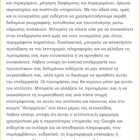
και περιεχόμενο, μέτρηση διαφήμισης και περιεχομένου, έρευνα
ακροατηρίου και ανάπτυξη υπηρεσιών.
Με την άδειά σας, εμείς
και οι συνεργάτες μας ενδέχεται να χρησιμοποιήσουμε ακριβή
δεδομένα γεωγραφικής τοποθεσίας και ταυτοποίησης μέσω
σάρωσης συσκευών. Μπορείτε να κάνετε κλικ για να συναινέσετε
στην επεξεργασία από εμάς και τους συνεργάτες μας όπως
περιγράφεται παραπάνω. Εναλλακτικά, μπορείτε να αποκτήσετε
Η επιτυχία είναι υπερτιμημένη. Δεν σε κάνει
πρόσβαση σε πιο λεπτομερείς πληροφορίες και να αλλάξετε τις
καλύτερο, δεν σε πάει πουθενά η επιτυχία. Είναι
προτιμήσεις σας πριν συναινέσετε ή να αρνηθείτε να
απλώς ένα ωραίο, ανεβαστικό, επιφανειακό
συναινέσετε.
Λάβετε υπόψη ότι κάποια επεξεργασία των
συναίσθημα.»
προσωπικών σας δεδομένων ενδέχεται να μην απαιτεί τη
συγκατάθεσή σας, αλλά έχετε το δικαίωμα να αρνηθείτε αυτήν
την επεξεργασία. Οι προτιμήσεις σας θα ισχύουν μόνο για αυτόν
Βιμ Βέντερς
τον ιστότοπο. Μπορείτε να αλλάξετε τις προτιμήσεις σας ή να
Συνέντευξη
ανακαλέσετε τη συγκατάθεσή σας ανά πάσα στιγμή
επιστρέφοντας σε αυτόν τον ιστότοπο και κάνοντας κλικ στο
κουμπί "Απορρήτου" στο κάτω μέρος της ιστοσελίδας.
Λάβετε επίσης υπόψη ότι αυτός ο ιστότοπος/η εφαρμογή
CONNECT
χρησιμοποιεί μία ή περισσότερες υπηρεσίες της Google και
ενδέχεται να συλλέγει και να αποθηκεύει πληροφορίες που
Εγγράψου στο εβδομαδιαίο newsletter μας.
περιλαμβάνουν, ενδεικτικά, τη συμπεριφορά επίσκεψης ή