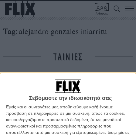
Αίθουσες
Tag
alejandro gonzales iniarritu
:
ΤΑΙΝΙΕΣ
Δε βρέθηκαν σχετικές κριτικές ταινιών.
ΑΡΘΡΑ
Σεβόμαστε την ιδιωτικότητά σας
Εμείς και οι συνεργάτες μας αποθηκεύουμε και/ή έχουμε
Ο Αλεχάντρο Γκονζάλες Ινιάριτου βρίσκεται
πρόσβαση σε πληροφορίες σε μια συσκευή, όπως τα cookies,
μπλεγμένος στον κόσμο του εγκλήματος.
και επεξεργαζόμαστε προσωπικά δεδομένα, όπως μοναδικοί
αναγνωριστικοί και προσαρμοσμένες πληροφορίες που
ΝΕΑ
/
14 ΜΑΡ 2012
/
Λήδα Γαλανού
αποστέλλονται από μια συσκευή για εξατομικευμένες διαφημίσεις