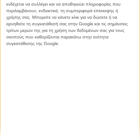
ενδέχεται να συλλέγει και να αποθηκεύει πληροφορίες που
περιλαμβάνουν, ενδεικτικά, τη συμπεριφορά επίσκεψης ή
Η επιτυχία είναι υπερτιμημένη. Δεν σε κάνει
χρήσης σας. Μπορείτε να κάνετε κλικ για να δώσετε ή να
καλύτερο, δεν σε πάει πουθενά η επιτυχία. Είναι
αρνηθείτε τη συγκατάθεσή σας στην Google και τις σημάνσεις
απλώς ένα ωραίο, ανεβαστικό, επιφανειακό
τρίτων μερών της για τη χρήση των δεδομένων σας για τους
συναίσθημα.»
σκοπούς που καθορίζονται παρακάτω στην ενότητα
συγκατάθεσης της Google.
Βιμ Βέντερς
Συνέντευξη
CONNECT
Εγγράψου στο εβδομαδιαίο newsletter μας.
ΕΓΓΡΑΦΗ
Θέλω να λαμβάνω τα newsletter σας.