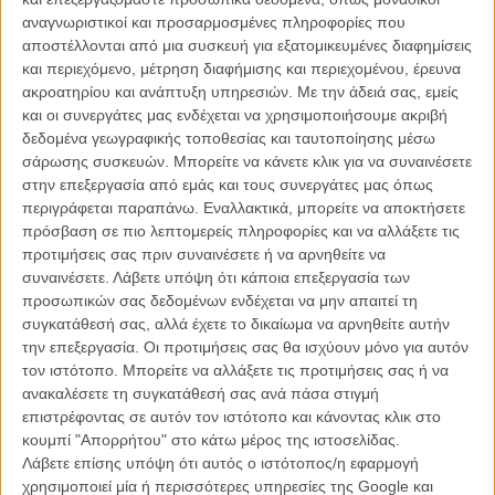
ΑΡΘΡΑ
αναγνωριστικοί και προσαρμοσμένες πληροφορίες που
αποστέλλονται από μια συσκευή για εξατομικευμένες διαφημίσεις
και περιεχόμενο, μέτρηση διαφήμισης και περιεχομένου, έρευνα
Κάννες 2015: Κυριολεκτικά τέλεια ομορφιά και στο
ακροατηρίου και ανάπτυξη υπηρεσιών.
Με την άδειά σας, εμείς
τρέιλερ του «Youth» του Πάολο Σορεντίνο
και οι συνεργάτες μας ενδέχεται να χρησιμοποιήσουμε ακριβή
ΝΕΑ
/
16 ΑΠΡ 2015
/
Μανώλης Κρανάκης
δεδομένα γεωγραφικής τοποθεσίας και ταυτοποίησης μέσω
σάρωσης συσκευών. Μπορείτε να κάνετε κλικ για να συναινέσετε
Κάννες 2015: Ο Πάολο Σορεντίνο δεν αγωνιά για τα
στην επεξεργασία από εμάς και τους συνεργάτες μας όπως
γηρατειά και τον θάνατο, αφού «είναι μια χαμένη
περιγράφεται παραπάνω. Εναλλακτικά, μπορείτε να αποκτήσετε
μάχη»
πρόσβαση σε πιο λεπτομερείς πληροφορίες και να αλλάξετε τις
ΝΕΑ
/
22 ΜΑΙ 2015
/
Γιώργος Κρασσακόπουλος
προτιμήσεις σας πριν συναινέσετε ή να αρνηθείτε να
συναινέσετε.
Λάβετε υπόψη ότι κάποια επεξεργασία των
προσωπικών σας δεδομένων ενδέχεται να μην απαιτεί τη
Πάολο Σορεντίνο: «Το σινεμά είναι ένας τρόπος να
συγκατάθεσή σας, αλλά έχετε το δικαίωμα να αρνηθείτε αυτήν
νικήσεις τη βαρεμάρα της αληθινής ζωής»
την επεξεργασία. Οι προτιμήσεις σας θα ισχύουν μόνο για αυτόν
ΘΕΜΑΤΑ
/
15 ΟΚΤ 2015
/
Γιώργος Κρασσακόπουλος
τον ιστότοπο. Μπορείτε να αλλάξετε τις προτιμήσεις σας ή να
ανακαλέσετε τη συγκατάθεσή σας ανά πάσα στιγμή
επιστρέφοντας σε αυτόν τον ιστότοπο και κάνοντας κλικ στο
κουμπί "Απορρήτου" στο κάτω μέρος της ιστοσελίδας.
Λάβετε επίσης υπόψη ότι αυτός ο ιστότοπος/η εφαρμογή
χρησιμοποιεί μία ή περισσότερες υπηρεσίες της Google και