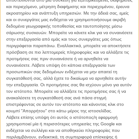
The Shoes - «Time To Dance»
και περιεχόμενο, μέτρηση διαφήμισης και περιεχομένου, έρευνα
ακροατηρίου και ανάπτυξη υπηρεσιών.
Με την άδειά σας, εμείς
MULTIMEDIA
/
12 ΜΑΡ 2012
/
Flix Team
και οι συνεργάτες μας ενδέχεται να χρησιμοποιήσουμε ακριβή
δεδομένα γεωγραφικής τοποθεσίας και ταυτοποίησης μέσω
σάρωσης συσκευών. Μπορείτε να κάνετε κλικ για να συναινέσετε
στην επεξεργασία από εμάς και τους συνεργάτες μας όπως
περιγράφεται παραπάνω. Εναλλακτικά, μπορείτε να αποκτήσετε
πρόσβαση σε πιο λεπτομερείς πληροφορίες και να αλλάξετε τις
προτιμήσεις σας πριν συναινέσετε ή να αρνηθείτε να
συναινέσετε.
Λάβετε υπόψη ότι κάποια επεξεργασία των
Η επιτυχία είναι υπερτιμημένη. Δεν σε κάνει
προσωπικών σας δεδομένων ενδέχεται να μην απαιτεί τη
καλύτερο, δεν σε πάει πουθενά η επιτυχία. Είναι
συγκατάθεσή σας, αλλά έχετε το δικαίωμα να αρνηθείτε αυτήν
απλώς ένα ωραίο, ανεβαστικό, επιφανειακό
την επεξεργασία. Οι προτιμήσεις σας θα ισχύουν μόνο για αυτόν
συναίσθημα.»
τον ιστότοπο. Μπορείτε να αλλάξετε τις προτιμήσεις σας ή να
ανακαλέσετε τη συγκατάθεσή σας ανά πάσα στιγμή
επιστρέφοντας σε αυτόν τον ιστότοπο και κάνοντας κλικ στο
Βιμ Βέντερς
κουμπί "Απορρήτου" στο κάτω μέρος της ιστοσελίδας.
Συνέντευξη
Λάβετε επίσης υπόψη ότι αυτός ο ιστότοπος/η εφαρμογή
χρησιμοποιεί μία ή περισσότερες υπηρεσίες της Google και
ενδέχεται να συλλέγει και να αποθηκεύει πληροφορίες που
περιλαμβάνουν, ενδεικτικά, τη συμπεριφορά επίσκεψης ή