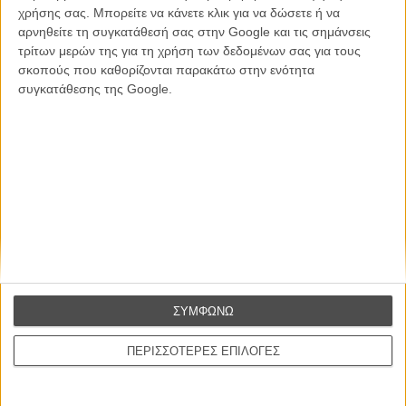
CONNECT
χρήσης σας. Μπορείτε να κάνετε κλικ για να δώσετε ή να
αρνηθείτε τη συγκατάθεσή σας στην Google και τις σημάνσεις
τρίτων μερών της για τη χρήση των δεδομένων σας για τους
Εγγράψου στο εβδομαδιαίο newsletter μας.
σκοπούς που καθορίζονται παρακάτω στην ενότητα
ΕΓΓΡΑΦΗ
συγκατάθεσης της Google.
Θέλω να λαμβάνω τα newsletter σας.
ΣΥΜΦΩΝΩ
ΠΕΡΙΣΣΟΤΕΡΕΣ ΕΠΙΛΟΓΕΣ