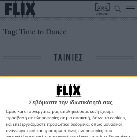
Αίθουσες
Tag
Time to Dance
:
ΤΑΙΝΙΕΣ
Δε βρέθηκαν σχετικές κριτικές ταινιών.
ΑΡΘΡΑ
Σεβόμαστε την ιδιωτικότητά σας
Εμείς και οι συνεργάτες μας αποθηκεύουμε και/ή έχουμε
Ο Τζέικ Τζίλενχαλ και 8 1/2 λεπτά αιματοβαμμένου
πρόσβαση σε πληροφορίες σε μια συσκευή, όπως τα cookies,
viral video
και επεξεργαζόμαστε προσωπικά δεδομένα, όπως μοναδικοί
ΝΕΑ
/
12 ΜΑΡ 2012
/
Πόλυ Λυκούργου
αναγνωριστικοί και προσαρμοσμένες πληροφορίες που
αποστέλλονται από μια συσκευή για εξατομικευμένες διαφημίσεις