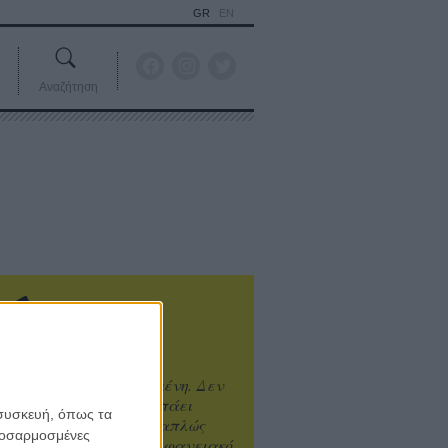
GR
EN
Αναζήτηση
ιτυχία είναι υπερτιμημένη. Δεν
άνει καλύτερο, δεν σε πάει
 συσκευή, όπως τα
ενά η επιτυχία. Είναι απλώς
προσαρμοσμένες
ωραίο, ανεβαστικό, επιφανειακό