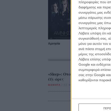
πληροφορίες που απο
διαφήμισης και περι
συνεργάτες μας ενδέ
μέσω σάρωσης συσκευ
συνεργάτες μας όπω
λεπτομερείς πληροφορ
Λάβετε υπόψη ότι κά
συγκατάθεσή σας, αλ
μόνο για αυτόν τον 
Αμνησία
ανά πάσα στιγμή επι
μέρος της ιστοσελίδα
Λάβετε επίσης υπόψη
Google και ενδέχετα
συμπεριφορά επίσκεψ
«Sleep»: Οταν ο Αντι Γουόρχολ 
σας στην Google και
έξι ώρες
καθορίζονται παρακ
ΘΕΜΑΤΑ
/
02 ΦΕΒ 2017
/
Μανώλης Κρανάκης
ΠΕΡΙ