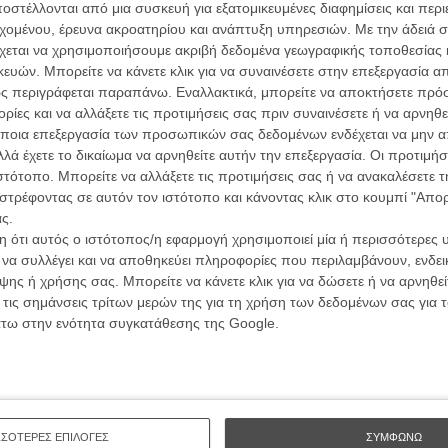
στέλλονται από μια συσκευή για εξατομικευμένες διαφημίσεις και περ
συνα
εχομένου, έρευνα ακροατηρίου και ανάπτυξη υπηρεσιών.
Με την άδειά σα
χεται να χρησιμοποιήσουμε ακριβή δεδομένα γεωγραφικής τοποθεσίας 
ών. Μπορείτε να κάνετε κλικ για να συναινέσετε στην επεξεργασία απ
Βιμ Β
ς περιγράφεται παραπάνω. Εναλλακτικά, μπορείτε να αποκτήσετε πρό
Συνέντ
ίες και να αλλάξετε τις προτιμήσεις σας πριν συναινέσετε ή να αρνηθεί
ποια επεξεργασία των προσωπικών σας δεδομένων ενδέχεται να μην απ
λά έχετε το δικαίωμα να αρνηθείτε αυτήν την επεξεργασία. Οι προτιμήσ
ιστότοπο. Μπορείτε να αλλάξετε τις προτιμήσεις σας ή να ανακαλέσετε
στρέφοντας σε αυτόν τον ιστότοπο και κάνοντας κλικ στο κουμπί "Απ
ς.
ΑΡΘΡΑ
 ότι αυτός ο ιστότοπος/η εφαρμογή χρησιμοποιεί μία ή περισσότερες 
Εγγράψου 
ι να συλλέγει και να αποθηκεύει πληροφορίες που περιλαμβάνουν, ενδεικ
ης ή χρήσης σας. Μπορείτε να κάνετε κλικ για να δώσετε ή να αρνηθε
κινηματογράφησε έναν άντρα να κοιμάται για
 τις σημάνσεις τρίτων μερών της για τη χρήση των δεδομένων σας για
Θέλω ν
άτω στην ενότητα συγκατάθεσης της Google.
ΣΣΟΤΕΡΕΣ ΕΠΙΛΟΓΕΣ
ΣΥΜΦΩΝΩ