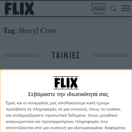
Αίθουσες
Tag
Sheryl Crow
:
ΤΑΙΝΙΕΣ
Δε βρέθηκαν σχετικές κριτικές ταινιών.
ΑΡΘΡΑ
Σεβόμαστε την ιδιωτικότητά σας
Εμείς και οι συνεργάτες μας αποθηκεύουμε και/ή έχουμε
πρόσβαση σε πληροφορίες σε μια συσκευή, όπως τα cookies,
Η Σέριλ Κρόου ξέρει ένα καλό «Diner» στο Μπρόντγουεϊ
και επεξεργαζόμαστε προσωπικά δεδομένα, όπως μοναδικοί
ΝΕΑ
/
21 ΣΕΠ 2011
/
Λήδα Γαλανού
αναγνωριστικοί και προσαρμοσμένες πληροφορίες που
αποστέλλονται από μια συσκευή για εξατομικευμένες διαφημίσεις