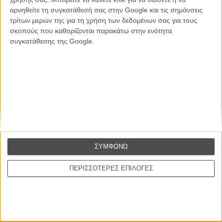
αρνηθείτε τη συγκατάθεσή σας στην Google και τις σημάνσεις
Θέλω να λαμβάνω τα newsletter σας.
τρίτων μερών της για τη χρήση των δεδομένων σας για τους
σκοπούς που καθορίζονται παρακάτω στην ενότητα
συγκατάθεσης της Google.
ΣΥΜΦΩΝΩ
ΠΕΡΙΣΣΟΤΕΡΕΣ ΕΠΙΛΟΓΕΣ
Ταινίες
Σχετικά με το FLIX