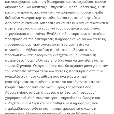
και περιεχόμενο, μέτρηση διαφήμισης και περιεχομένου, έρευνα
ακροατηρίου και ανάπτυξη υπηρεσιών.
Με την άδειά σας, εμείς
και οι συνεργάτες μας ενδέχεται να χρησιμοποιήσουμε ακριβή
δεδομένα γεωγραφικής τοποθεσίας και ταυτοποίησης μέσω
σάρωσης συσκευών. Μπορείτε να κάνετε κλικ για να συναινέσετε
στην επεξεργασία από εμάς και τους συνεργάτες μας όπως
Η επιτυχία είναι υπερτιμημένη. Δεν σε κάνει
περιγράφεται παραπάνω. Εναλλακτικά, μπορείτε να αποκτήσετε
καλύτερο, δεν σε πάει πουθενά η επιτυχία. Είναι
πρόσβαση σε πιο λεπτομερείς πληροφορίες και να αλλάξετε τις
απλώς ένα ωραίο, ανεβαστικό, επιφανειακό
προτιμήσεις σας πριν συναινέσετε ή να αρνηθείτε να
συναίσθημα.»
συναινέσετε.
Λάβετε υπόψη ότι κάποια επεξεργασία των
προσωπικών σας δεδομένων ενδέχεται να μην απαιτεί τη
συγκατάθεσή σας, αλλά έχετε το δικαίωμα να αρνηθείτε αυτήν
Βιμ Βέντερς
την επεξεργασία. Οι προτιμήσεις σας θα ισχύουν μόνο για αυτόν
Συνέντευξη
τον ιστότοπο. Μπορείτε να αλλάξετε τις προτιμήσεις σας ή να
ανακαλέσετε τη συγκατάθεσή σας ανά πάσα στιγμή
επιστρέφοντας σε αυτόν τον ιστότοπο και κάνοντας κλικ στο
κουμπί "Απορρήτου" στο κάτω μέρος της ιστοσελίδας.
CONNECT
Λάβετε επίσης υπόψη ότι αυτός ο ιστότοπος/η εφαρμογή
χρησιμοποιεί μία ή περισσότερες υπηρεσίες της Google και
ενδέχεται να συλλέγει και να αποθηκεύει πληροφορίες που
Εγγράψου στο εβδομαδιαίο newsletter μας.
περιλαμβάνουν, ενδεικτικά, τη συμπεριφορά επίσκεψης ή
ΕΓΓΡΑΦΗ
χρήσης σας. Μπορείτε να κάνετε κλικ για να δώσετε ή να