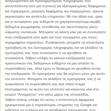
αναγνωριστικοί και προσαρμοσμένες πληροφορίες που
ΑΡΘΡΑ
αποστέλλονται από μια συσκευή για εξατομικευμένες διαφημίσεις
και περιεχόμενο, μέτρηση διαφήμισης και περιεχομένου, έρευνα
Μουλάν, ήρθε η ώρα σου! H Disney δεν θα σταματήσει αν
ακροατηρίου και ανάπτυξη υπηρεσιών.
Με την άδειά σας, εμείς
δεν τα κάνει όλα live action!
και οι συνεργάτες μας ενδέχεται να χρησιμοποιήσουμε ακριβή
δεδομένα γεωγραφικής τοποθεσίας και ταυτοποίησης μέσω
ΝΕΑ
/
31 ΜΑΡ 2015
/
Μανώλης Κρανάκης
σάρωσης συσκευών. Μπορείτε να κάνετε κλικ για να συναινέσετε
στην επεξεργασία από εμάς και τους συνεργάτες μας όπως
Η Γκονγκ Λι και ο Τζετ Λι δίνουν λάμψη στη live action
περιγράφεται παραπάνω. Εναλλακτικά, μπορείτε να αποκτήσετε
«Mulan» της Disney
πρόσβαση σε πιο λεπτομερείς πληροφορίες και να αλλάξετε τις
ΝΕΑ
/
13 ΑΠΡ 2018
/
Θανάσης Πατσαβός
προτιμήσεις σας πριν συναινέσετε ή να αρνηθείτε να
συναινέσετε.
Λάβετε υπόψη ότι κάποια επεξεργασία των
προσωπικών σας δεδομένων ενδέχεται να μην απαιτεί τη
συγκατάθεσή σας, αλλά έχετε το δικαίωμα να αρνηθείτε αυτήν
την επεξεργασία. Οι προτιμήσεις σας θα ισχύουν μόνο για αυτόν
τον ιστότοπο. Μπορείτε να αλλάξετε τις προτιμήσεις σας ή να
ανακαλέσετε τη συγκατάθεσή σας ανά πάσα στιγμή
επιστρέφοντας σε αυτόν τον ιστότοπο και κάνοντας κλικ στο
Η επιτυχία είναι υπερτιμημένη. Δεν σε κάνει
κουμπί "Απορρήτου" στο κάτω μέρος της ιστοσελίδας.
καλύτερο, δεν σε πάει πουθενά η επιτυχία. Είναι
Λάβετε επίσης υπόψη ότι αυτός ο ιστότοπος/η εφαρμογή
απλώς ένα ωραίο, ανεβαστικό, επιφανειακό
χρησιμοποιεί μία ή περισσότερες υπηρεσίες της Google και
συναίσθημα.»
ενδέχεται να συλλέγει και να αποθηκεύει πληροφορίες που