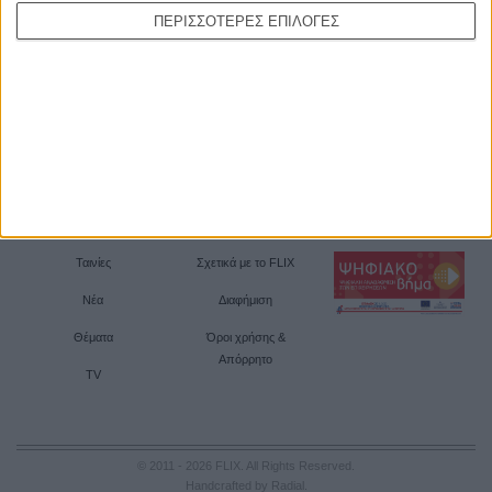
ΠΕΡΙΣΣΟΤΕΡΕΣ ΕΠΙΛΟΓΕΣ
Ταινίες
Σχετικά με το FLIX
Νέα
Διαφήμιση
Θέματα
Όροι χρήσης &
Απόρρητο
TV
© 2011 - 2026 FLIX. All Rights Reserved.
Handcrafted by Radial
.