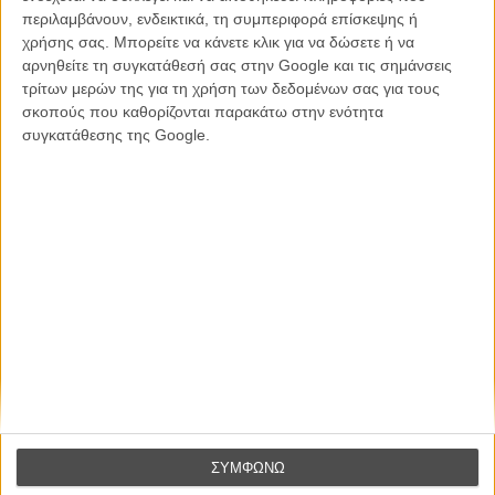
περιλαμβάνουν, ενδεικτικά, τη συμπεριφορά επίσκεψης ή
χρήσης σας. Μπορείτε να κάνετε κλικ για να δώσετε ή να
αρνηθείτε τη συγκατάθεσή σας στην Google και τις σημάνσεις
Βιμ Βέντερς
Συνέντευξη
τρίτων μερών της για τη χρήση των δεδομένων σας για τους
σκοπούς που καθορίζονται παρακάτω στην ενότητα
συγκατάθεσης της Google.
CONNECT
Εγγράψου στο εβδομαδιαίο newsletter μας.
ΕΓΓΡΑΦΗ
Θέλω να λαμβάνω τα newsletter σας.
ΣΥΜΦΩΝΩ