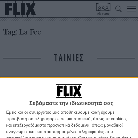
Αίθουσες
Tag
La Fee
:
ΤΑΙΝΙΕΣ
Δε βρέθηκαν σχετικές κριτικές ταινιών.
ΑΡΘΡΑ
Σεβόμαστε την ιδιωτικότητά σας
Εμείς και οι συνεργάτες μας αποθηκεύουμε και/ή έχουμε
Κάννες 2011: Το Δεκαπενθήμερο των Σκηνοθετών
πρόσβαση σε πληροφορίες σε μια συσκευή, όπως τα cookies,
ΘΕΜΑΤΑ
/
11 ΜΑΙ 2011
/
Γιώργος Κρασσακόπουλος
και επεξεργαζόμαστε προσωπικά δεδομένα, όπως μοναδικοί
αναγνωριστικοί και προσαρμοσμένες πληροφορίες που
αποστέλλονται από μια συσκευή για εξατομικευμένες διαφημίσεις