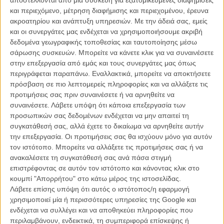
To Flix προτείνει: Νύχτες Πρεμιέρας, Δευτέρα 19
Σεπτεμβρίου
και περιεχόμενο, μέτρηση διαφήμισης και περιεχομένου, έρευνα
ακροατηρίου και ανάπτυξη υπηρεσιών.
Με την άδειά σας, εμείς
ΝΕΑ
/
18 ΣΕΠ 2011
/
Flix Team
και οι συνεργάτες μας ενδέχεται να χρησιμοποιήσουμε ακριβή
δεδομένα γεωγραφικής τοποθεσίας και ταυτοποίησης μέσω
σάρωσης συσκευών. Μπορείτε να κάνετε κλικ για να συναινέσετε
στην επεξεργασία από εμάς και τους συνεργάτες μας όπως
περιγράφεται παραπάνω. Εναλλακτικά, μπορείτε να αποκτήσετε
πρόσβαση σε πιο λεπτομερείς πληροφορίες και να αλλάξετε τις
προτιμήσεις σας πριν συναινέσετε ή να αρνηθείτε να
συναινέσετε.
Λάβετε υπόψη ότι κάποια επεξεργασία των
Η επιτυχία είναι υπερτιμημένη. Δεν σε κάνει
προσωπικών σας δεδομένων ενδέχεται να μην απαιτεί τη
καλύτερο, δεν σε πάει πουθενά η επιτυχία. Είναι
συγκατάθεσή σας, αλλά έχετε το δικαίωμα να αρνηθείτε αυτήν
απλώς ένα ωραίο, ανεβαστικό, επιφανειακό
την επεξεργασία. Οι προτιμήσεις σας θα ισχύουν μόνο για αυτόν
συναίσθημα.»
τον ιστότοπο. Μπορείτε να αλλάξετε τις προτιμήσεις σας ή να
ανακαλέσετε τη συγκατάθεσή σας ανά πάσα στιγμή
επιστρέφοντας σε αυτόν τον ιστότοπο και κάνοντας κλικ στο
Βιμ Βέντερς
κουμπί "Απορρήτου" στο κάτω μέρος της ιστοσελίδας.
Συνέντευξη
Λάβετε επίσης υπόψη ότι αυτός ο ιστότοπος/η εφαρμογή
χρησιμοποιεί μία ή περισσότερες υπηρεσίες της Google και
ενδέχεται να συλλέγει και να αποθηκεύει πληροφορίες που
περιλαμβάνουν, ενδεικτικά, τη συμπεριφορά επίσκεψης ή