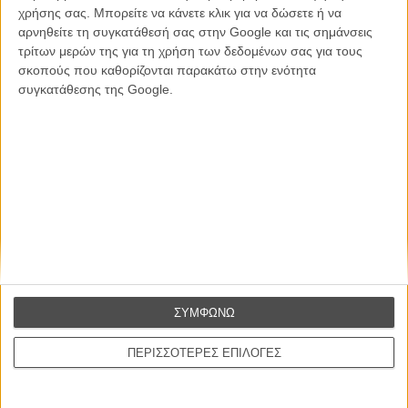
CONNECT
χρήσης σας. Μπορείτε να κάνετε κλικ για να δώσετε ή να
αρνηθείτε τη συγκατάθεσή σας στην Google και τις σημάνσεις
τρίτων μερών της για τη χρήση των δεδομένων σας για τους
Εγγράψου στο εβδομαδιαίο newsletter μας.
σκοπούς που καθορίζονται παρακάτω στην ενότητα
ΕΓΓΡΑΦΗ
συγκατάθεσης της Google.
Θέλω να λαμβάνω τα newsletter σας.
ΣΥΜΦΩΝΩ
ΠΕΡΙΣΣΟΤΕΡΕΣ ΕΠΙΛΟΓΕΣ