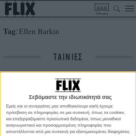
Αίθουσες
Tag
Ellen Barkin
:
ΤΑΙΝΙΕΣ
Δε βρέθηκαν σχετικές κριτικές ταινιών.
ΑΡΘΡΑ
Σεβόμαστε την ιδιωτικότητά σας
Εμείς και οι συνεργάτες μας αποθηκεύουμε και/ή έχουμε
πρόσβαση σε πληροφορίες σε μια συσκευή, όπως τα cookies,
Η Σέριλ Κρόου ξέρει ένα καλό «Diner» στο Μπρόντγουεϊ
και επεξεργαζόμαστε προσωπικά δεδομένα, όπως μοναδικοί
ΝΕΑ
/
21 ΣΕΠ 2011
/
Λήδα Γαλανού
αναγνωριστικοί και προσαρμοσμένες πληροφορίες που
αποστέλλονται από μια συσκευή για εξατομικευμένες διαφημίσεις