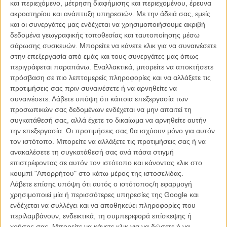
και περιεχόμενο, μέτρηση διαφήμισης και περιεχομένου, έρευνα
ακροατηρίου και ανάπτυξη υπηρεσιών.
Με την άδειά σας, εμείς
και οι συνεργάτες μας ενδέχεται να χρησιμοποιήσουμε ακριβή
δεδομένα γεωγραφικής τοποθεσίας και ταυτοποίησης μέσω
σάρωσης συσκευών. Μπορείτε να κάνετε κλικ για να συναινέσετε
στην επεξεργασία από εμάς και τους συνεργάτες μας όπως
Η επιτυχία είναι υπερτιμημένη. Δεν σε κάνει
περιγράφεται παραπάνω. Εναλλακτικά, μπορείτε να αποκτήσετε
καλύτερο, δεν σε πάει πουθενά η επιτυχία. Είναι
πρόσβαση σε πιο λεπτομερείς πληροφορίες και να αλλάξετε τις
απλώς ένα ωραίο, ανεβαστικό, επιφανειακό
προτιμήσεις σας πριν συναινέσετε ή να αρνηθείτε να
συναίσθημα.»
συναινέσετε.
Λάβετε υπόψη ότι κάποια επεξεργασία των
προσωπικών σας δεδομένων ενδέχεται να μην απαιτεί τη
συγκατάθεσή σας, αλλά έχετε το δικαίωμα να αρνηθείτε αυτήν
Βιμ Βέντερς
την επεξεργασία. Οι προτιμήσεις σας θα ισχύουν μόνο για αυτόν
Συνέντευξη
τον ιστότοπο. Μπορείτε να αλλάξετε τις προτιμήσεις σας ή να
ανακαλέσετε τη συγκατάθεσή σας ανά πάσα στιγμή
επιστρέφοντας σε αυτόν τον ιστότοπο και κάνοντας κλικ στο
κουμπί "Απορρήτου" στο κάτω μέρος της ιστοσελίδας.
CONNECT
Λάβετε επίσης υπόψη ότι αυτός ο ιστότοπος/η εφαρμογή
χρησιμοποιεί μία ή περισσότερες υπηρεσίες της Google και
ενδέχεται να συλλέγει και να αποθηκεύει πληροφορίες που
Εγγράψου στο εβδομαδιαίο newsletter μας.
περιλαμβάνουν, ενδεικτικά, τη συμπεριφορά επίσκεψης ή
ΕΓΓΡΑΦΗ
χρήσης σας. Μπορείτε να κάνετε κλικ για να δώσετε ή να