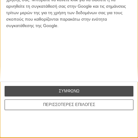
αρνηθείτε τη συγκατάθεσή σας στην Google και τις σημάνσεις
Θέλω να λαμβάνω τα newsletter σας.
τρίτων μερών της για τη χρήση των δεδομένων σας για τους
σκοπούς που καθορίζονται παρακάτω στην ενότητα
συγκατάθεσης της Google.
ΣΥΜΦΩΝΩ
ΠΕΡΙΣΣΟΤΕΡΕΣ ΕΠΙΛΟΓΕΣ
Ταινίες
Σχετικά με το FLIX