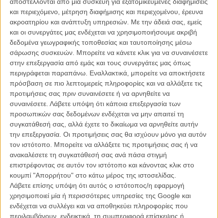
αποστέλλονται από μια συσκευή για εξατομικευμένες διαφημίσεις
Ο νέος κύκλος προβολών του Exile Room ξεκινά
και περιεχόμενο, μέτρηση διαφήμισης και περιεχομένου, έρευνα
εκρηκτικά, με ηφαίστεια και πυροτεχνήματα!
ακροατηρίου και ανάπτυξη υπηρεσιών.
Με την άδειά σας, εμείς
και οι συνεργάτες μας ενδέχεται να χρησιμοποιήσουμε ακριβή
ΝΕΑ
/
04 ΝΟΕ 2017
/
Flix Team
δεδομένα γεωγραφικής τοποθεσίας και ταυτοποίησης μέσω
σάρωσης συσκευών. Μπορείτε να κάνετε κλικ για να συναινέσετε
στην επεξεργασία από εμάς και τους συνεργάτες μας όπως
περιγράφεται παραπάνω. Εναλλακτικά, μπορείτε να αποκτήσετε
πρόσβαση σε πιο λεπτομερείς πληροφορίες και να αλλάξετε τις
προτιμήσεις σας πριν συναινέσετε ή να αρνηθείτε να
συναινέσετε.
Λάβετε υπόψη ότι κάποια επεξεργασία των
προσωπικών σας δεδομένων ενδέχεται να μην απαιτεί τη
Η επιτυχία είναι υπερτιμημένη. Δεν σε κάνει
συγκατάθεσή σας, αλλά έχετε το δικαίωμα να αρνηθείτε αυτήν
καλύτερο, δεν σε πάει πουθενά η επιτυχία. Είναι
την επεξεργασία. Οι προτιμήσεις σας θα ισχύουν μόνο για αυτόν
απλώς ένα ωραίο, ανεβαστικό, επιφανειακό
τον ιστότοπο. Μπορείτε να αλλάξετε τις προτιμήσεις σας ή να
συναίσθημα.»
ανακαλέσετε τη συγκατάθεσή σας ανά πάσα στιγμή
επιστρέφοντας σε αυτόν τον ιστότοπο και κάνοντας κλικ στο
κουμπί "Απορρήτου" στο κάτω μέρος της ιστοσελίδας.
Βιμ Βέντερς
Λάβετε επίσης υπόψη ότι αυτός ο ιστότοπος/η εφαρμογή
Συνέντευξη
χρησιμοποιεί μία ή περισσότερες υπηρεσίες της Google και
ενδέχεται να συλλέγει και να αποθηκεύει πληροφορίες που
περιλαμβάνουν, ενδεικτικά, τη συμπεριφορά επίσκεψης ή