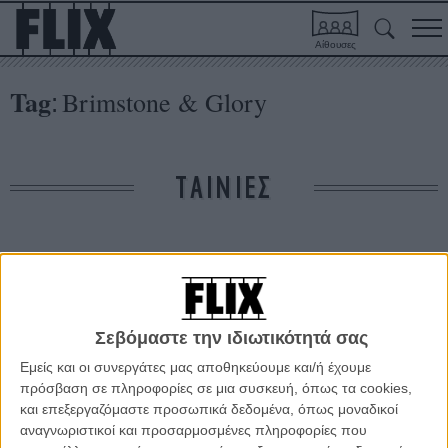
Αίθουσες
Tag
Brimstone & Glory
:
ΤΑΙΝΙΕΣ
Δε βρέθηκαν σχετικές κριτικές ταινιών.
ΑΡΘΡΑ
Σεβόμαστε την ιδιωτικότητά σας
Εμείς και οι συνεργάτες μας αποθηκεύουμε και/ή έχουμε
«Brimstone & Glory». Ενα ντοκιμαντέρ όχι απλό
πρόσβαση σε πληροφορίες σε μια συσκευή, όπως τα cookies,
πυροτέχνημα
και επεξεργαζόμαστε προσωπικά δεδομένα, όπως μοναδικοί
ΝΕΑ
/
11 ΣΕΠ 2017
/
Γιώργος Κρασσακόπουλος
αναγνωριστικοί και προσαρμοσμένες πληροφορίες που