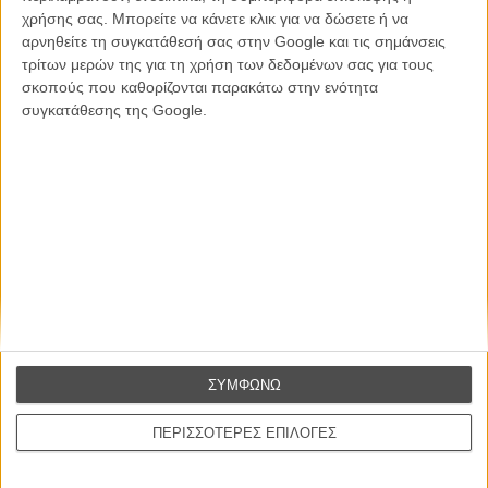
χρήσης σας. Μπορείτε να κάνετε κλικ για να δώσετε ή να
CONNECT
αρνηθείτε τη συγκατάθεσή σας στην Google και τις σημάνσεις
τρίτων μερών της για τη χρήση των δεδομένων σας για τους
Εγγράψου στο εβδομαδιαίο newsletter μας.
σκοπούς που καθορίζονται παρακάτω στην ενότητα
συγκατάθεσης της Google.
ΕΓΓΡΑΦΗ
Θέλω να λαμβάνω τα newsletter σας.
ΣΥΜΦΩΝΩ
ΠΕΡΙΣΣΟΤΕΡΕΣ ΕΠΙΛΟΓΕΣ