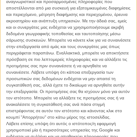
αναγνωριστικοί και προσαρμοσμένες πληροφορίες που
ΑΡΘΡΑ
αποστέλλονται από μια συσκευή για εξατομικευμένες διαφημίσεις
και περιεχόμενο, μέτρηση διαφήμισης και περιεχομένου, έρευνα
ακροατηρίου και ανάπτυξη υπηρεσιών.
Με την άδειά σας, εμείς
Προσεχώς: Ποιες ταινίες θα κάνουν πρεμιέρα στις
και οι συνεργάτες μας ενδέχεται να χρησιμοποιήσουμε ακριβή
αίθουσες την Πέμπτη 3 Νοεμβρίου
δεδομένα γεωγραφικής τοποθεσίας και ταυτοποίησης μέσω
ΝΕΑ
/
01 ΝΟΕ 2016
/
Flix Team
σάρωσης συσκευών. Μπορείτε να κάνετε κλικ για να συναινέσετε
στην επεξεργασία από εμάς και τους συνεργάτες μας όπως
περιγράφεται παραπάνω. Εναλλακτικά, μπορείτε να αποκτήσετε
Flix Best of 2016: Tα Φανταστικά Πλάσματα της χρονιάς
(και πόσο μας άρεσαν)
πρόσβαση σε πιο λεπτομερείς πληροφορίες και να αλλάξετε τις
προτιμήσεις σας πριν συναινέσετε ή να αρνηθείτε να
ΝΕΑ
/
13 ΔΕΚ 2016
/
Δημήτρης Δημητρακόπουλος
συναινέσετε.
Λάβετε υπόψη ότι κάποια επεξεργασία των
προσωπικών σας δεδομένων ενδέχεται να μην απαιτεί τη
συγκατάθεσή σας, αλλά έχετε το δικαίωμα να αρνηθείτε αυτήν
την επεξεργασία. Οι προτιμήσεις σας θα ισχύουν μόνο για αυτόν
τον ιστότοπο. Μπορείτε να αλλάξετε τις προτιμήσεις σας ή να
ανακαλέσετε τη συγκατάθεσή σας ανά πάσα στιγμή
επιστρέφοντας σε αυτόν τον ιστότοπο και κάνοντας κλικ στο
κουμπί "Απορρήτου" στο κάτω μέρος της ιστοσελίδας.
Η επιτυχία είναι υπερτιμημένη. Δεν σε κάνει
Λάβετε επίσης υπόψη ότι αυτός ο ιστότοπος/η εφαρμογή
καλύτερο, δεν σε πάει πουθενά η επιτυχία. Είναι
χρησιμοποιεί μία ή περισσότερες υπηρεσίες της Google και
απλώς ένα ωραίο, ανεβαστικό, επιφανειακό
ενδέχεται να συλλέγει και να αποθηκεύει πληροφορίες που