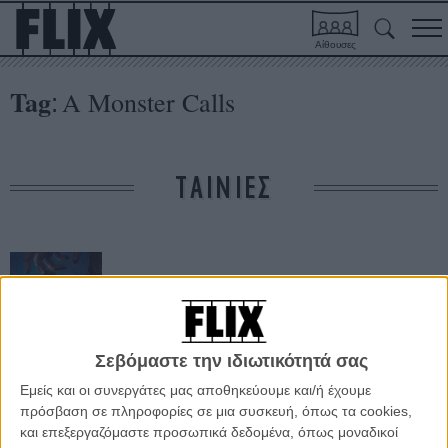
Αίθουσες
Tag
A Monster Calls
:
ΤΑΙΝΙΕΣ
Σεβόμαστε την ιδιωτικότητά σας
Εμείς και οι συνεργάτες μας αποθηκεύουμε και/ή έχουμε
7 Λεπτά Μετά τα
Μεσάνυχτα
πρόσβαση σε πληροφορίες σε μια συσκευή, όπως τα cookies,
και επεξεργαζόμαστε προσωπικά δεδομένα, όπως μοναδικοί