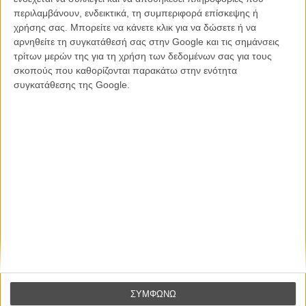
συναίσθημα.»
περιλαμβάνουν, ενδεικτικά, τη συμπεριφορά επίσκεψης ή
χρήσης σας. Μπορείτε να κάνετε κλικ για να δώσετε ή να
αρνηθείτε τη συγκατάθεσή σας στην Google και τις σημάνσεις
Βιμ Βέντερς
τρίτων μερών της για τη χρήση των δεδομένων σας για τους
Συνέντευξη
σκοπούς που καθορίζονται παρακάτω στην ενότητα
συγκατάθεσης της Google.
CONNECT
Εγγράψου στο εβδομαδιαίο newsletter μας.
ΕΓΓΡΑΦΗ
Θέλω να λαμβάνω τα newsletter σας.
ΣΥΜΦΩΝΩ