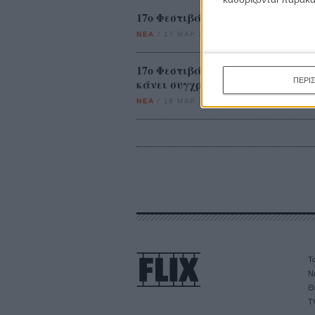
17ο Φεστιβάλ Ντοκιμαντέρ Θεσσ
ΝΕΑ
/
17 ΜΑΡ 2015
/
Λήδα Γαλανού
17ο Φεστιβάλ Ντοκιμαντέρ Θεσσα
ΠΕΡΙ
κάνει συγχρονισμένη κολύμβηση
ΝΕΑ
/
18 ΜΑΡ 2015
/
Λήδα Γαλανού
Τα
Ν
Θ
T