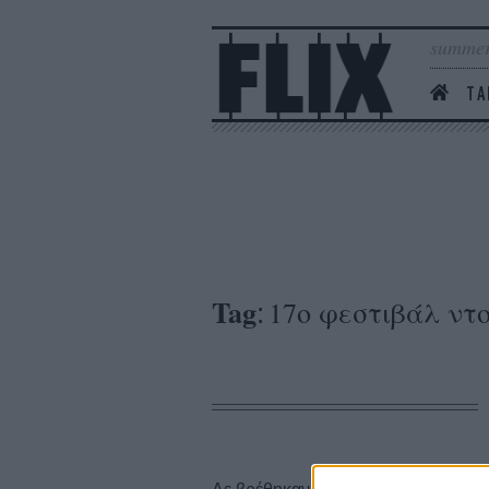
summer
ΤΑ
Tag
17ο φεστιβάλ ντ
: