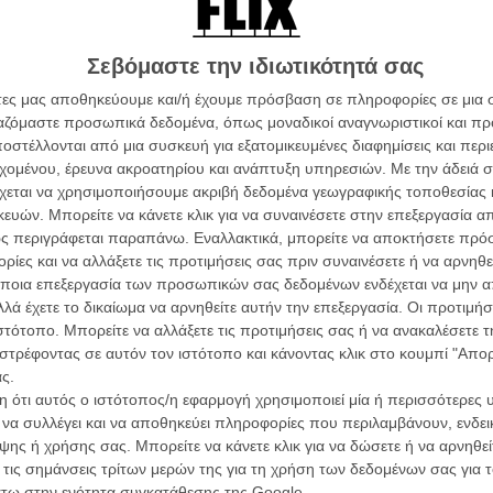
ών.
συνα
ΑΡΘΡΑ
Σεβόμαστε την ιδιωτικότητά σας
Βιμ Β
άτες μας αποθηκεύουμε και/ή έχουμε πρόσβαση σε πληροφορίες σε μια
Συνέντ
λονίκης: Εναρξη με Ξυδάκη, υπερήλικες και
ργαζόμαστε προσωπικά δεδομένα, όπως μοναδικοί αναγνωριστικοί και 
στέλλονται από μια συσκευή για εξατομικευμένες διαφημίσεις και περ
εχομένου, έρευνα ακροατηρίου και ανάπτυξη υπηρεσιών.
Με την άδειά σα
χεται να χρησιμοποιήσουμε ακριβή δεδομένα γεωγραφικής τοποθεσίας 
ών. Μπορείτε να κάνετε κλικ για να συναινέσετε στην επεξεργασία απ
έτρα», ο Φίλιππος Κουτσαφτής κοιτάζει τον
ς περιγράφεται παραπάνω. Εναλλακτικά, μπορείτε να αποκτήσετε πρό
ίες και να αλλάξετε τις προτιμήσεις σας πριν συναινέσετε ή να αρνηθεί
Εγγράψου 
ποια επεξεργασία των προσωπικών σας δεδομένων ενδέχεται να μην απ
λά έχετε το δικαίωμα να αρνηθείτε αυτήν την επεξεργασία. Οι προτιμήσ
νίκης: «Poverty Inc», όταν η φτώχεια
ιστότοπο. Μπορείτε να αλλάξετε τις προτιμήσεις σας ή να ανακαλέσετε
η
Θέλω ν
στρέφοντας σε αυτόν τον ιστότοπο και κάνοντας κλικ στο κουμπί "Απ
ς.
 ότι αυτός ο ιστότοπος/η εφαρμογή χρησιμοποιεί μία ή περισσότερες 
ι να συλλέγει και να αποθηκεύει πληροφορίες που περιλαμβάνουν, ενδεικ
αλονίκης: Οζουρντουί ον παρλ φρανσέ
ης ή χρήσης σας. Μπορείτε να κάνετε κλικ για να δώσετε ή να αρνηθε
 τις σημάνσεις τρίτων μερών της για τη χρήση των δεδομένων σας για
άτω στην ενότητα συγκατάθεσης της Google.