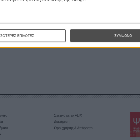
αλονίκης: Αυτό το κάτι της Κάθριν Χέπμπορν
λονίκης: Πειράζει που κι ο Τζοβάνι θέλει να
ΣΣΟΤΕΡΕΣ ΕΠΙΛΟΓΕΣ
ΣΥΜΦΩΝΩ
;
ινίες
Σχετικά με το FLIX
έα
Διαφήμιση
έματα
Όροι χρήσης & Απόρρητο
V