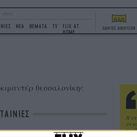
 days
ΙΝΙΕΣ
ΝΕΑ
ΘΕΜΑΤΑ
TV
FLIX AT
ΟΔΗΓΟΣ ΑΙΘΟΥΣΩΝ
HOME
οκιμαντέρ θεσσαλονίκης
ΤΑΙΝΙΕΣ
Η επ
σε κ
πουθ
ένα 