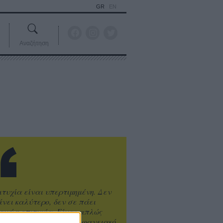
GR
EN
Αναζήτηση
ιτυχία είναι υπερτιμημένη. Δεν
άνει καλύτερο, δεν σε πάει
ενά η επιτυχία. Είναι απλώς
ωραίο, ανεβαστικό, επιφανειακό