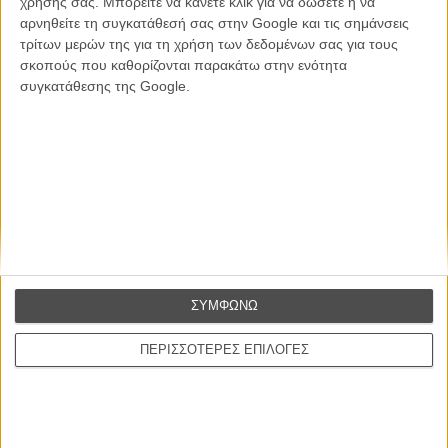
χρήσης σας. Μπορείτε να κάνετε κλικ για να δώσετε ή να
ΕΓΓΡΑΦΗ
αρνηθείτε τη συγκατάθεσή σας στην Google και τις σημάνσεις
τρίτων μερών της για τη χρήση των δεδομένων σας για τους
Θέλω να λαμβάνω τα newsletter σας.
σκοπούς που καθορίζονται παρακάτω στην ενότητα
συγκατάθεσης της Google.
ΣΥΜΦΩΝΩ
ΠΕΡΙΣΣΟΤΕΡΕΣ ΕΠΙΛΟΓΕΣ