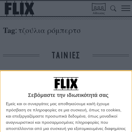
Αίθουσες
Tag
τζούλια ρόμπερτσ
:
ΤΑΙΝΙΕΣ
Δε βρέθηκαν σχετικές κριτικές ταινιών.
ΑΡΘΡΑ
Σεβόμαστε την ιδιωτικότητά σας
Εμείς και οι συνεργάτες μας αποθηκεύουμε και/ή έχουμε
Τζορτζ Κλούνεϊ & Τζούλια Ρόμπερτς στα character
πρόσβαση σε πληροφορίες σε μια συσκευή, όπως τα cookies,
posters του «Money Monster» της Τζόντι Φόστερ
και επεξεργαζόμαστε προσωπικά δεδομένα, όπως μοναδικοί
αναγνωριστικοί και προσαρμοσμένες πληροφορίες που
ΝΕΑ
/
04 ΑΠΡ 2016
/
Πόλυ Λυκούργου
αποστέλλονται από μια συσκευή για εξατομικευμένες διαφημίσεις