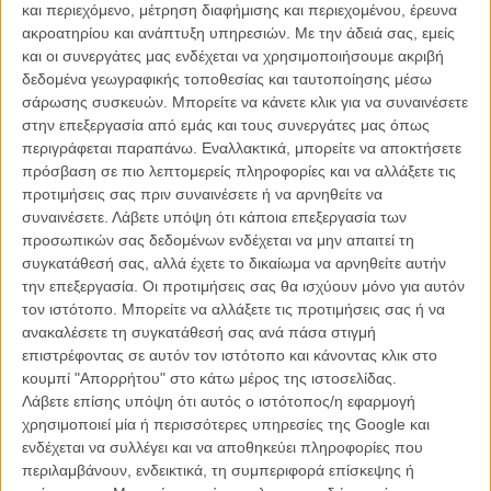
και περιεχόμενο, μέτρηση διαφήμισης και περιεχομένου, έρευνα
ακροατηρίου και ανάπτυξη υπηρεσιών.
Με την άδειά σας, εμείς
και οι συνεργάτες μας ενδέχεται να χρησιμοποιήσουμε ακριβή
δεδομένα γεωγραφικής τοποθεσίας και ταυτοποίησης μέσω
σάρωσης συσκευών. Μπορείτε να κάνετε κλικ για να συναινέσετε
στην επεξεργασία από εμάς και τους συνεργάτες μας όπως
περιγράφεται παραπάνω. Εναλλακτικά, μπορείτε να αποκτήσετε
Η επιτυχία είναι υπερτιμημένη. Δεν σε κάνει
πρόσβαση σε πιο λεπτομερείς πληροφορίες και να αλλάξετε τις
καλύτερο, δεν σε πάει πουθενά η επιτυχία. Είναι
προτιμήσεις σας πριν συναινέσετε ή να αρνηθείτε να
απλώς ένα ωραίο, ανεβαστικό, επιφανειακό
συναινέσετε.
Λάβετε υπόψη ότι κάποια επεξεργασία των
συναίσθημα.»
προσωπικών σας δεδομένων ενδέχεται να μην απαιτεί τη
συγκατάθεσή σας, αλλά έχετε το δικαίωμα να αρνηθείτε αυτήν
την επεξεργασία. Οι προτιμήσεις σας θα ισχύουν μόνο για αυτόν
Βιμ Βέντερς
τον ιστότοπο. Μπορείτε να αλλάξετε τις προτιμήσεις σας ή να
Συνέντευξη
ανακαλέσετε τη συγκατάθεσή σας ανά πάσα στιγμή
επιστρέφοντας σε αυτόν τον ιστότοπο και κάνοντας κλικ στο
κουμπί "Απορρήτου" στο κάτω μέρος της ιστοσελίδας.
Λάβετε επίσης υπόψη ότι αυτός ο ιστότοπος/η εφαρμογή
CONNECT
χρησιμοποιεί μία ή περισσότερες υπηρεσίες της Google και
ενδέχεται να συλλέγει και να αποθηκεύει πληροφορίες που
Εγγράψου στο εβδομαδιαίο newsletter μας.
περιλαμβάνουν, ενδεικτικά, τη συμπεριφορά επίσκεψης ή