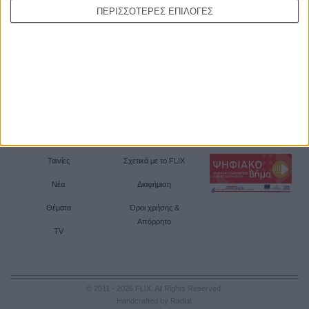
ΠΕΡΙΣΣΟΤΕΡΕΣ ΕΠΙΛΟΓΕΣ
Ταινίες
Σχετικά με το FLIX
Νέα
Διαφήμιση
Θέματα
Όροι χρήσης &
Απόρρητο
TV
© 2011 - 2026 FLIX. All Rights Reserved.
Handcrafted by Radial
.