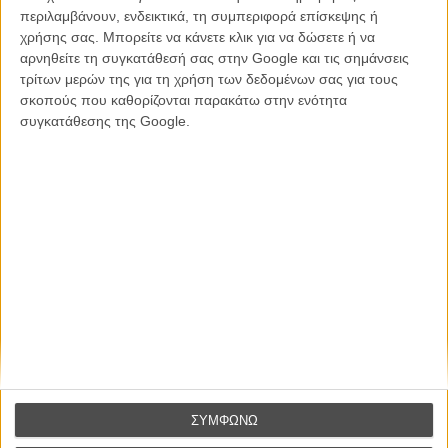
περιλαμβάνουν, ενδεικτικά, τη συμπεριφορά επίσκεψης ή
χρήσης σας. Μπορείτε να κάνετε κλικ για να δώσετε ή να
Βιμ Βέντερς
αρνηθείτε τη συγκατάθεσή σας στην Google και τις σημάνσεις
Συνέντευξη
τρίτων μερών της για τη χρήση των δεδομένων σας για τους
σκοπούς που καθορίζονται παρακάτω στην ενότητα
συγκατάθεσης της Google.
CONNECT
Εγγράψου στο εβδομαδιαίο newsletter μας.
ΕΓΓΡΑΦΗ
Θέλω να λαμβάνω τα newsletter σας.
ΣΥΜΦΩΝΩ