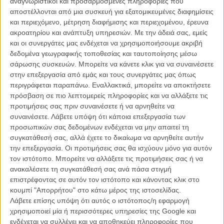
αναγνωριστικοί και προσαρμοσμένες πληροφορίες που
ΑΡΘΡΑ
αποστέλλονται από μια συσκευή για εξατομικευμένες διαφημίσεις
και περιεχόμενο, μέτρηση διαφήμισης και περιεχομένου, έρευνα
ακροατηρίου και ανάπτυξη υπηρεσιών.
Με την άδειά σας, εμείς
Βενετία 2014: «Επιστροφή στην Ιθάκη», όπου ο Λοράν
και οι συνεργάτες μας ενδέχεται να χρησιμοποιήσουμε ακριβή
Καντέ κάνει πολιτικό τουρισμό στην Κούβα
δεδομένα γεωγραφικής τοποθεσίας και ταυτοποίησης μέσω
σάρωσης συσκευών. Μπορείτε να κάνετε κλικ για να συναινέσετε
ΝΕΑ
/
31 ΑΥΓ 2014
/
Λήδα Γαλανού
στην επεξεργασία από εμάς και τους συνεργάτες μας όπως
περιγράφεται παραπάνω. Εναλλακτικά, μπορείτε να αποκτήσετε
Ο Λοράν Καντέ είναι στην Αθήνα
πρόσβαση σε πιο λεπτομερείς πληροφορίες και να αλλάξετε τις
ΝΕΑ
/
24 ΣΕΠ 2015
/
Λήδα Γαλανού
προτιμήσεις σας πριν συναινέσετε ή να αρνηθείτε να
συναινέσετε.
Λάβετε υπόψη ότι κάποια επεξεργασία των
προσωπικών σας δεδομένων ενδέχεται να μην απαιτεί τη
συγκατάθεσή σας, αλλά έχετε το δικαίωμα να αρνηθείτε αυτήν
την επεξεργασία. Οι προτιμήσεις σας θα ισχύουν μόνο για αυτόν
τον ιστότοπο. Μπορείτε να αλλάξετε τις προτιμήσεις σας ή να
ανακαλέσετε τη συγκατάθεσή σας ανά πάσα στιγμή
επιστρέφοντας σε αυτόν τον ιστότοπο και κάνοντας κλικ στο
Η επιτυχία είναι υπερτιμημένη. Δεν σε κάνει
κουμπί "Απορρήτου" στο κάτω μέρος της ιστοσελίδας.
καλύτερο, δεν σε πάει πουθενά η επιτυχία. Είναι
Λάβετε επίσης υπόψη ότι αυτός ο ιστότοπος/η εφαρμογή
απλώς ένα ωραίο, ανεβαστικό, επιφανειακό
χρησιμοποιεί μία ή περισσότερες υπηρεσίες της Google και
συναίσθημα.»
ενδέχεται να συλλέγει και να αποθηκεύει πληροφορίες που