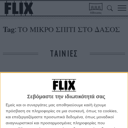
Αίθουσες
Tag
ΤΟ ΜΙΚΡΟ ΣΠΙΤΙ ΣΤΟ ΔΑΣΟΣ
:
ΤΑΙΝΙΕΣ
Δε βρέθηκαν σχετικές κριτικές ταινιών.
ΑΡΘΡΑ
Σεβόμαστε την ιδιωτικότητά σας
Εμείς και οι συνεργάτες μας αποθηκεύουμε και/ή έχουμε
Τζος Γουίντον: Ενας auteur της τηλεόρασης κάνει
πρόσβαση σε πληροφορίες σε μια συσκευή, όπως τα cookies,
σινεμά!
και επεξεργαζόμαστε προσωπικά δεδομένα, όπως μοναδικοί
ΘΕΜΑΤΑ
/
12 ΑΠΡ 2012
/
Θοδωρής Δημητρόπουλος
αναγνωριστικοί και προσαρμοσμένες πληροφορίες που