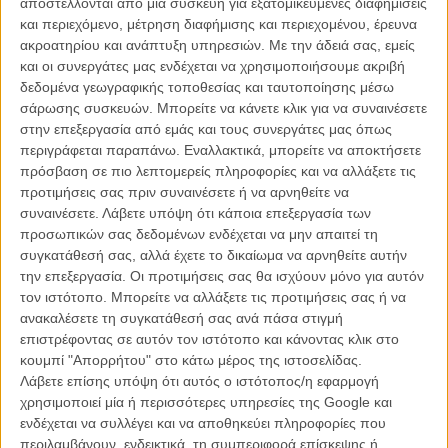
αποστέλλονται από μια συσκευή για εξατομικευμένες διαφημίσεις
O Ντρου Γκόνταρντ μιλάει για το «Μικρό Σπίτι στο
και περιεχόμενο, μέτρηση διαφήμισης και περιεχομένου, έρευνα
Δάσος»!
ακροατηρίου και ανάπτυξη υπηρεσιών.
Με την άδειά σας, εμείς
και οι συνεργάτες μας ενδέχεται να χρησιμοποιήσουμε ακριβή
ΝΕΑ
/
16 ΑΠΡ 2012
/
Flix Team
δεδομένα γεωγραφικής τοποθεσίας και ταυτοποίησης μέσω
σάρωσης συσκευών. Μπορείτε να κάνετε κλικ για να συναινέσετε
στην επεξεργασία από εμάς και τους συνεργάτες μας όπως
περιγράφεται παραπάνω. Εναλλακτικά, μπορείτε να αποκτήσετε
πρόσβαση σε πιο λεπτομερείς πληροφορίες και να αλλάξετε τις
προτιμήσεις σας πριν συναινέσετε ή να αρνηθείτε να
συναινέσετε.
Λάβετε υπόψη ότι κάποια επεξεργασία των
προσωπικών σας δεδομένων ενδέχεται να μην απαιτεί τη
Η επιτυχία είναι υπερτιμημένη. Δεν σε κάνει
συγκατάθεσή σας, αλλά έχετε το δικαίωμα να αρνηθείτε αυτήν
καλύτερο, δεν σε πάει πουθενά η επιτυχία. Είναι
την επεξεργασία. Οι προτιμήσεις σας θα ισχύουν μόνο για αυτόν
απλώς ένα ωραίο, ανεβαστικό, επιφανειακό
τον ιστότοπο. Μπορείτε να αλλάξετε τις προτιμήσεις σας ή να
συναίσθημα.»
ανακαλέσετε τη συγκατάθεσή σας ανά πάσα στιγμή
επιστρέφοντας σε αυτόν τον ιστότοπο και κάνοντας κλικ στο
κουμπί "Απορρήτου" στο κάτω μέρος της ιστοσελίδας.
Βιμ Βέντερς
Λάβετε επίσης υπόψη ότι αυτός ο ιστότοπος/η εφαρμογή
Συνέντευξη
χρησιμοποιεί μία ή περισσότερες υπηρεσίες της Google και
ενδέχεται να συλλέγει και να αποθηκεύει πληροφορίες που
περιλαμβάνουν, ενδεικτικά, τη συμπεριφορά επίσκεψης ή