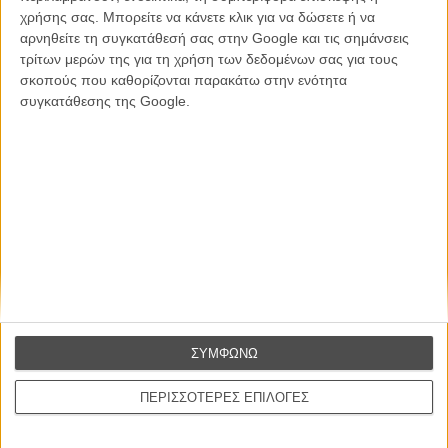
χρήσης σας. Μπορείτε να κάνετε κλικ για να δώσετε ή να
CONNECT
αρνηθείτε τη συγκατάθεσή σας στην Google και τις σημάνσεις
τρίτων μερών της για τη χρήση των δεδομένων σας για τους
Εγγράψου στο εβδομαδιαίο newsletter μας.
σκοπούς που καθορίζονται παρακάτω στην ενότητα
συγκατάθεσης της Google.
ΕΓΓΡΑΦΗ
Θέλω να λαμβάνω τα newsletter σας.
ΣΥΜΦΩΝΩ
ΠΕΡΙΣΣΟΤΕΡΕΣ ΕΠΙΛΟΓΕΣ