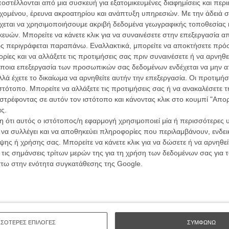
ών.
στέλλονται από μια συσκευή για εξατομικευμένες διαφημίσεις και περ
συνα
εχομένου, έρευνα ακροατηρίου και ανάπτυξη υπηρεσιών.
Με την άδειά σα
χεται να χρησιμοποιήσουμε ακριβή δεδομένα γεωγραφικής τοποθεσίας 
ΑΡΘΡΑ
ών. Μπορείτε να κάνετε κλικ για να συναινέσετε στην επεξεργασία απ
Βιμ Β
ς περιγράφεται παραπάνω. Εναλλακτικά, μπορείτε να αποκτήσετε πρό
Συνέντ
;»: Teaser trailer για τις «Μαριονέτες» του
ίες και να αλλάξετε τις προτιμήσεις σας πριν συναινέσετε ή να αρνηθεί
ποια επεξεργασία των προσωπικών σας δεδομένων ενδέχεται να μην απ
λά έχετε το δικαίωμα να αρνηθείτε αυτήν την επεξεργασία. Οι προτιμήσ
ιστότοπο. Μπορείτε να αλλάξετε τις προτιμήσεις σας ή να ανακαλέσετε
στρέφοντας σε αυτόν τον ιστότοπο και κάνοντας κλικ στο κουμπί "Απ
παρέα με τους συντελεστές
ς.
 ότι αυτός ο ιστότοπος/η εφαρμογή χρησιμοποιεί μία ή περισσότερες 
Εγγράψου 
ι να συλλέγει και να αποθηκεύει πληροφορίες που περιλαμβάνουν, ενδεικ
ης ή χρήσης σας. Μπορείτε να κάνετε κλικ για να δώσετε ή να αρνηθε
 τις σημάνσεις τρίτων μερών της για τη χρήση των δεδομένων σας για
άτω στην ενότητα συγκατάθεσης της Google.
Θέλω ν
ΣΣΟΤΕΡΕΣ ΕΠΙΛΟΓΕΣ
ΣΥΜΦΩΝΩ