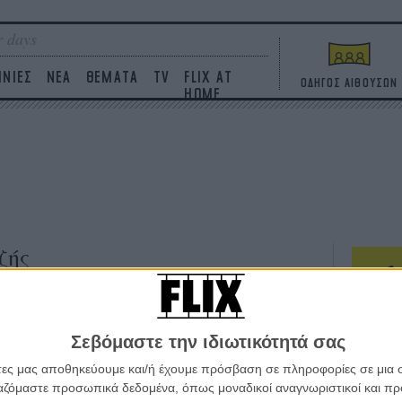
 days
ΙΝΙΕΣ
ΝΕΑ
ΘΕΜΑΤΑ
TV
FLIX AT
ΟΔΗΓΟΣ ΑΙΘΟΥΣΩΝ
HOME
ζής
ΤΑΙΝΙΕΣ
Σεβόμαστε την ιδιωτικότητά σας
Η επ
σε κ
άτες μας αποθηκεύουμε και/ή έχουμε πρόσβαση σε πληροφορίες σε μια
πουθ
ργαζόμαστε προσωπικά δεδομένα, όπως μοναδικοί αναγνωριστικοί και 
ένα 