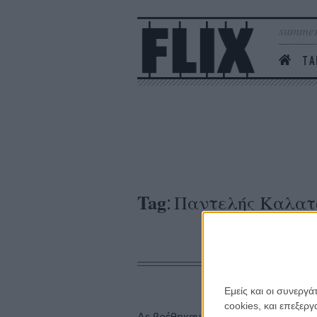
summer
ΤΑ
Tag
Παντελής Καλατ
:
Εμείς και οι συνεργ
cookies, και επεξε