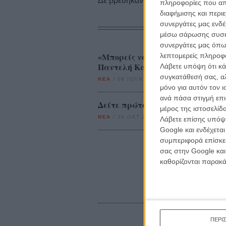
Δε βρέθηκαν σχετικές κριτικές ταινι
πληροφορίες που απο
διαφήμισης και περι
συνεργάτες μας ενδέ
μέσω σάρωσης συσκευ
συνεργάτες μας όπω
«Μπορείς να αντέξεις την αλήθεια
λεπτομερείς πληροφορ
Παντελή Καλατζή
Λάβετε υπόψη ότι κά
συγκατάθεσή σας, αλ
ΝΕΑ
/
08 ΙΟΥΝ 2015
/
Flix Team
μόνο για αυτόν τον 
ανά πάσα στιγμή επι
Δείτε πρώτοι τις «Μαριονέτες» 
μέρος της ιστοσελίδα
ΝΕΑ
/
16 ΟΚΤ 2015
/
Flix Team
Λάβετε επίσης υπόψη
Google και ενδέχετα
συμπεριφορά επίσκεψ
σας στην Google και
καθορίζονται παρακ
ΠΕΡΙ