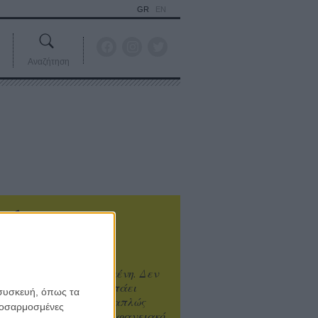
GR
EN
Αναζήτηση
ιτυχία είναι υπερτιμημένη. Δεν
άνει καλύτερο, δεν σε πάει
 συσκευή, όπως τα
ενά η επιτυχία. Είναι απλώς
προσαρμοσμένες
ωραίο, ανεβαστικό, επιφανειακό