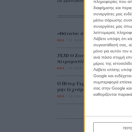
Δε βρέθηκαν σχετικές κριτικές ταινι
πληροφορίες που απο
διαφήμισης και περι
συνεργάτες μας ενδέ
μέσω σάρωσης συσκευ
συνεργάτες μας όπω
«Θάνατος στη Βενετία» για τον 
λεπτομερείς πληροφορ
Λάβετε υπόψη ότι κά
ΝΕΑ
/
21 ΦΕΒ 2012
/
Μανώλης Κρανάκης
συγκατάθεσή σας, αλ
μόνο για αυτόν τον 
3X3D O Ζαν Λικ Γκοντάρ, ο Πίτε
ανά πάσα στιγμή επι
πειραματίζονται με το 3D
μέρος της ιστοσελίδα
ΝΕΑ
/
06 ΦΕΒ 2013
/
Γιώργος Κρασσακόπουλο
Λάβετε επίσης υπόψη
Google και ενδέχετα
συμπεριφορά επίσκεψ
O Πίτερ Γκρίναγουεϊ πιστεύει ό
μην ξεχνάμε τον Σεργκέι Αϊζενσ
σας στην Google και
καθορίζονται παρακ
ΝΕΑ
/
16 ΔΕΚ 2014
/
Μανώλης Κρανάκης
ΠΕΡΙ