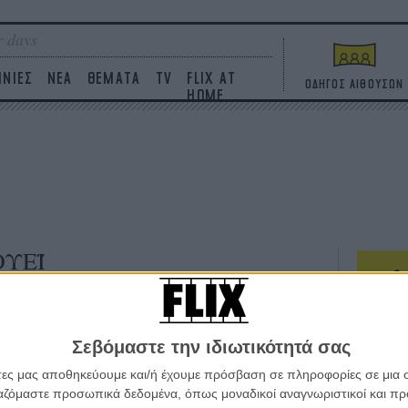
 days
ΙΝΙΕΣ
ΝΕΑ
ΘΕΜΑΤΑ
TV
FLIX AT
ΟΔΗΓΟΣ ΑΙΘΟΥΣΩΝ
HOME
ΟΥΕΪ
ΤΑΙΝΙΕΣ
Σεβόμαστε την ιδιωτικότητά σας
Η επ
σε κ
άτες μας αποθηκεύουμε και/ή έχουμε πρόσβαση σε πληροφορίες σε μια
πουθ
ργαζόμαστε προσωπικά δεδομένα, όπως μοναδικοί αναγνωριστικοί και 
ένα 