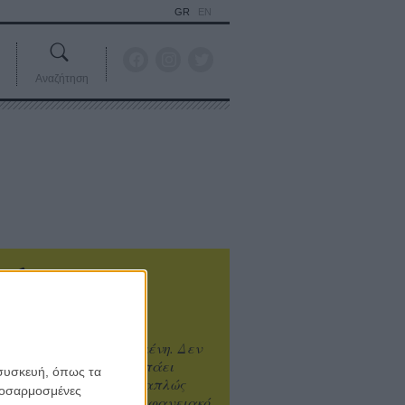
GR
EN
Αναζήτηση
ιτυχία είναι υπερτιμημένη. Δεν
άνει καλύτερο, δεν σε πάει
 συσκευή, όπως τα
ενά η επιτυχία. Είναι απλώς
προσαρμοσμένες
ωραίο, ανεβαστικό, επιφανειακό