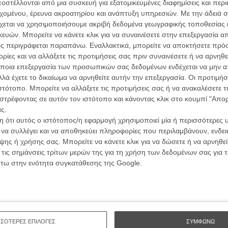
ών.
στέλλονται από μια συσκευή για εξατομικευμένες διαφημίσεις και περ
συνα
εχομένου, έρευνα ακροατηρίου και ανάπτυξη υπηρεσιών.
Με την άδειά σα
χεται να χρησιμοποιήσουμε ακριβή δεδομένα γεωγραφικής τοποθεσίας 
ΑΡΘΡΑ
ών. Μπορείτε να κάνετε κλικ για να συναινέσετε στην επεξεργασία απ
Βιμ Β
ς περιγράφεται παραπάνω. Εναλλακτικά, μπορείτε να αποκτήσετε πρό
Συνέντ
Πίτερ Γκρίναγουεϊ
ίες και να αλλάξετε τις προτιμήσεις σας πριν συναινέσετε ή να αρνηθεί
ποια επεξεργασία των προσωπικών σας δεδομένων ενδέχεται να μην απ
λά έχετε το δικαίωμα να αρνηθείτε αυτήν την επεξεργασία. Οι προτιμήσ
ιστότοπο. Μπορείτε να αλλάξετε τις προτιμήσεις σας ή να ανακαλέσετε
ρ Γκρίναγουεϊ και ο Εντγκαρ Πέρα
στρέφοντας σε αυτόν τον ιστότοπο και κάνοντας κλικ στο κουμπί "Απ
ς.
ς
 ότι αυτός ο ιστότοπος/η εφαρμογή χρησιμοποιεί μία ή περισσότερες 
Εγγράψου 
ι να συλλέγει και να αποθηκεύει πληροφορίες που περιλαμβάνουν, ενδεικ
ης ή χρήσης σας. Μπορείτε να κάνετε κλικ για να δώσετε ή να αρνηθε
τι σήμερα περισσότερο από ποτέ πρέπει να
τάιν
 τις σημάνσεις τρίτων μερών της για τη χρήση των δεδομένων σας για
άτω στην ενότητα συγκατάθεσης της Google.
Θέλω ν
ΣΣΟΤΕΡΕΣ ΕΠΙΛΟΓΕΣ
ΣΥΜΦΩΝΩ