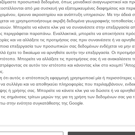
ών.
ργαζόμαστε προσωπικά δεδομένα, όπως μοναδικοί αναγνωριστικοί και 
συνα
στέλλονται από μια συσκευή για εξατομικευμένες διαφημίσεις και περ
εχομένου, έρευνα ακροατηρίου και ανάπτυξη υπηρεσιών.
Με την άδειά σα
ΑΡΘΡΑ
χεται να χρησιμοποιήσουμε ακριβή δεδομένα γεωγραφικής τοποθεσίας 
Βιμ Β
ών. Μπορείτε να κάνετε κλικ για να συναινέσετε στην επεξεργασία απ
Συνέντ
 δική της ταινία ως Harley Quinn
ς περιγράφεται παραπάνω. Εναλλακτικά, μπορείτε να αποκτήσετε πρό
ίες και να αλλάξετε τις προτιμήσεις σας πριν συναινέσετε ή να αρνηθεί
ποια επεξεργασία των προσωπικών σας δεδομένων ενδέχεται να μην απ
λά έχετε το δικαίωμα να αρνηθείτε αυτήν την επεξεργασία. Οι προτιμήσ
 Μάργκοτ Ρόμπι (σχεδόν) με λιγότερα ρούχα
ιστότοπο. Μπορείτε να αλλάξετε τις προτιμήσεις σας ή να ανακαλέσετε
έιν
στρέφοντας σε αυτόν τον ιστότοπο και κάνοντας κλικ στο κουμπί "Απ
ς.
Εγγράψου 
 ότι αυτός ο ιστότοπος/η εφαρμογή χρησιμοποιεί μία ή περισσότερες 
ο Ρόμπι
ι να συλλέγει και να αποθηκεύει πληροφορίες που περιλαμβάνουν, ενδεικ
ης ή χρήσης σας. Μπορείτε να κάνετε κλικ για να δώσετε ή να αρνηθε
Θέλω ν
 τις σημάνσεις τρίτων μερών της για τη χρήση των δεδομένων σας για
άτω στην ενότητα συγκατάθεσης της Google.
ικό της πρόσωπο στη Μάργκο Ρόμπι