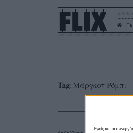
summer
ΤΑ
Tag
Μάργκοτ Ρόμπι
:
Εμείς και οι συνεργ