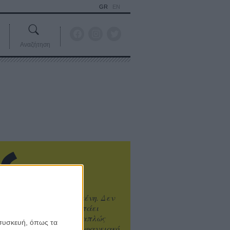
GR
EN
Αναζήτηση
ιτυχία είναι υπερτιμημένη. Δεν
άνει καλύτερο, δεν σε πάει
ενά η επιτυχία. Είναι απλώς
 συσκευή, όπως τα
ωραίο, ανεβαστικό, επιφανειακό