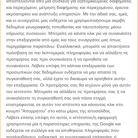
αποστέλλονται από μια συσκευή για εξατομικευμένες διαφημίσεις
O Λουί Γκαρέλ είναι ο Ζαν Λικ Γκοντάρ στο
και περιεχόμενο, μέτρηση διαφήμισης και περιεχομένου, έρευνα
«Redoutable» του Μισέλ Χαζαναβίσιους
ακροατηρίου και ανάπτυξη υπηρεσιών.
Με την άδειά σας, εμείς
και οι συνεργάτες μας ενδέχεται να χρησιμοποιήσουμε ακριβή
ΝΕΑ
/
03 ΑΥΓ 2016
/
Γιώργος Κρασσακόπουλος
δεδομένα γεωγραφικής τοποθεσίας και ταυτοποίησης μέσω
σάρωσης συσκευών. Μπορείτε να κάνετε κλικ για να συναινέσετε
στην επεξεργασία από εμάς και τους συνεργάτες μας όπως
περιγράφεται παραπάνω. Εναλλακτικά, μπορείτε να αποκτήσετε
πρόσβαση σε πιο λεπτομερείς πληροφορίες και να αλλάξετε τις
προτιμήσεις σας πριν συναινέσετε ή να αρνηθείτε να
συναινέσετε.
Λάβετε υπόψη ότι κάποια επεξεργασία των
προσωπικών σας δεδομένων ενδέχεται να μην απαιτεί τη
Η επιτυχία είναι υπερτιμημένη. Δεν σε κάνει
συγκατάθεσή σας, αλλά έχετε το δικαίωμα να αρνηθείτε αυτήν
καλύτερο, δεν σε πάει πουθενά η επιτυχία. Είναι
την επεξεργασία. Οι προτιμήσεις σας θα ισχύουν μόνο για αυτόν
απλώς ένα ωραίο, ανεβαστικό, επιφανειακό
τον ιστότοπο. Μπορείτε να αλλάξετε τις προτιμήσεις σας ή να
συναίσθημα.»
ανακαλέσετε τη συγκατάθεσή σας ανά πάσα στιγμή
επιστρέφοντας σε αυτόν τον ιστότοπο και κάνοντας κλικ στο
κουμπί "Απορρήτου" στο κάτω μέρος της ιστοσελίδας.
Βιμ Βέντερς
Λάβετε επίσης υπόψη ότι αυτός ο ιστότοπος/η εφαρμογή
Συνέντευξη
χρησιμοποιεί μία ή περισσότερες υπηρεσίες της Google και
ενδέχεται να συλλέγει και να αποθηκεύει πληροφορίες που
περιλαμβάνουν, ενδεικτικά, τη συμπεριφορά επίσκεψης ή