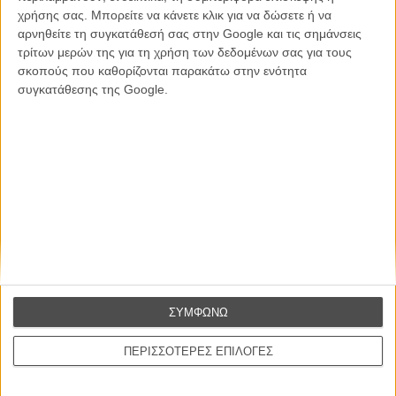
χρήσης σας. Μπορείτε να κάνετε κλικ για να δώσετε ή να
CONNECT
αρνηθείτε τη συγκατάθεσή σας στην Google και τις σημάνσεις
τρίτων μερών της για τη χρήση των δεδομένων σας για τους
Εγγράψου στο εβδομαδιαίο newsletter μας.
σκοπούς που καθορίζονται παρακάτω στην ενότητα
συγκατάθεσης της Google.
ΕΓΓΡΑΦΗ
Θέλω να λαμβάνω τα newsletter σας.
ΣΥΜΦΩΝΩ
ΠΕΡΙΣΣΟΤΕΡΕΣ ΕΠΙΛΟΓΕΣ