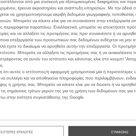
ών.
στέλλονται από μια συσκευή για εξατομικευμένες διαφημίσεις και περ
συνα
εχομένου, έρευνα ακροατηρίου και ανάπτυξη υπηρεσιών.
Με την άδειά σα
χεται να χρησιμοποιήσουμε ακριβή δεδομένα γεωγραφικής τοποθεσίας 
ΑΡΘΡΑ
ών. Μπορείτε να κάνετε κλικ για να συναινέσετε στην επεξεργασία απ
Βιμ Β
ς περιγράφεται παραπάνω. Εναλλακτικά, μπορείτε να αποκτήσετε πρό
Συνέντ
 Καννών μιλούν στο Flix!
ίες και να αλλάξετε τις προτιμήσεις σας πριν συναινέσετε ή να αρνηθεί
ποια επεξεργασία των προσωπικών σας δεδομένων ενδέχεται να μην απ
λά έχετε το δικαίωμα να αρνηθείτε αυτήν την επεξεργασία. Οι προτιμήσ
ιστότοπο. Μπορείτε να αλλάξετε τις προτιμήσεις σας ή να ανακαλέσετε
στρέφοντας σε αυτόν τον ιστότοπο και κάνοντας κλικ στο κουμπί "Απ
ς.
 ότι αυτός ο ιστότοπος/η εφαρμογή χρησιμοποιεί μία ή περισσότερες 
Εγγράψου 
ι να συλλέγει και να αποθηκεύει πληροφορίες που περιλαμβάνουν, ενδεικ
ης ή χρήσης σας. Μπορείτε να κάνετε κλικ για να δώσετε ή να αρνηθε
 τις σημάνσεις τρίτων μερών της για τη χρήση των δεδομένων σας για
άτω στην ενότητα συγκατάθεσης της Google.
Θέλω ν
ΣΣΟΤΕΡΕΣ ΕΠΙΛΟΓΕΣ
ΣΥΜΦΩΝΩ