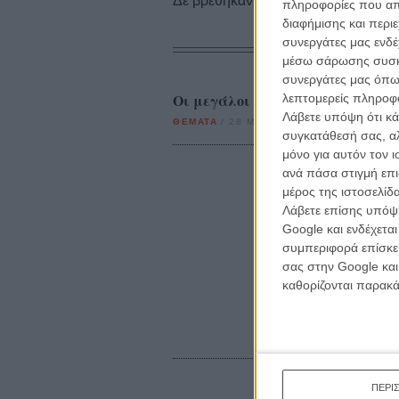
Δε βρέθηκαν σχετικές κριτικές ταινι
πληροφορίες που απο
διαφήμισης και περι
συνεργάτες μας ενδέ
μέσω σάρωσης συσκευ
συνεργάτες μας όπω
Οι μεγάλοι νικητές του Φεστιβάλ
λεπτομερείς πληροφορ
Λάβετε υπόψη ότι κά
ΘΕΜΑΤΑ
/
28 ΜΑΙ 2012
/
Flix Team
συγκατάθεσή σας, αλ
μόνο για αυτόν τον 
ανά πάσα στιγμή επι
μέρος της ιστοσελίδα
Λάβετε επίσης υπόψη
Google και ενδέχετα
συμπεριφορά επίσκεψ
σας στην Google και
καθορίζονται παρακ
ΠΕΡΙ