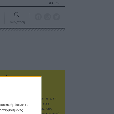
GR
EN
Αναζήτηση
ιτυχία είναι υπερτιμημένη. Δεν
άνει καλύτερο, δεν σε πάει
 συσκευή, όπως τα
ενά η επιτυχία. Είναι απλώς
προσαρμοσμένες
ωραίο, ανεβαστικό, επιφανειακό