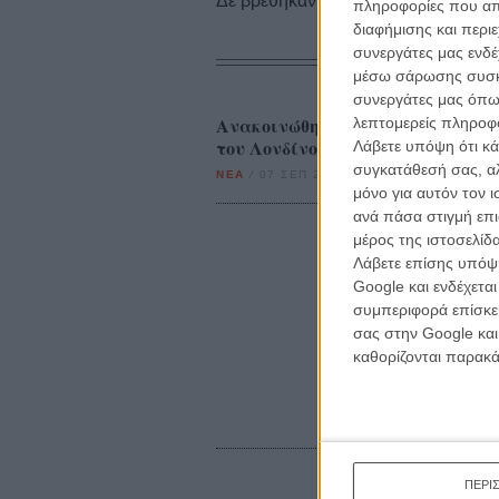
Δε βρέθηκαν σχετικές κριτικές ταινι
πληροφορίες που απο
διαφήμισης και περι
συνεργάτες μας ενδέ
μέσω σάρωσης συσκευ
συνεργάτες μας όπω
Ανακοινώθηκε το πρόγραμμα του
λεπτομερείς πληροφορ
του Λονδίνου
Λάβετε υπόψη ότι κά
συγκατάθεσή σας, αλ
ΝΕΑ
/
07 ΣΕΠ 2011
/
Μανώλης Κρανάκης
μόνο για αυτόν τον 
ανά πάσα στιγμή επι
μέρος της ιστοσελίδα
Λάβετε επίσης υπόψη
Google και ενδέχετα
συμπεριφορά επίσκεψ
σας στην Google και
καθορίζονται παρακ
ΠΕΡΙ