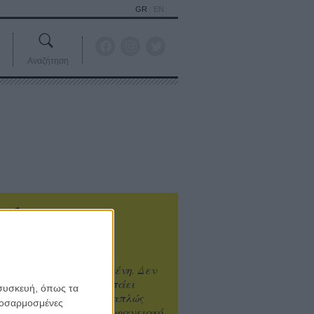
GR
EN
Αναζήτηση
ιτυχία είναι υπερτιμημένη. Δεν
άνει καλύτερο, δεν σε πάει
 συσκευή, όπως τα
ενά η επιτυχία. Είναι απλώς
προσαρμοσμένες
ωραίο, ανεβαστικό, επιφανειακό