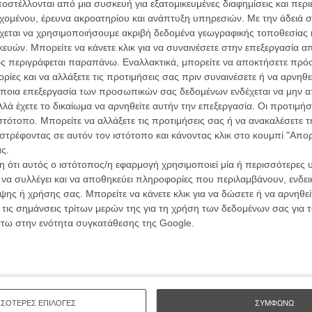
ών.
στέλλονται από μια συσκευή για εξατομικευμένες διαφημίσεις και περ
συνα
εχομένου, έρευνα ακροατηρίου και ανάπτυξη υπηρεσιών.
Με την άδειά σα
χεται να χρησιμοποιήσουμε ακριβή δεδομένα γεωγραφικής τοποθεσίας 
ΑΡΘΡΑ
ών. Μπορείτε να κάνετε κλικ για να συναινέσετε στην επεξεργασία απ
Βιμ Β
ς περιγράφεται παραπάνω. Εναλλακτικά, μπορείτε να αποκτήσετε πρό
Συνέντ
 55ου Διεθνούς Φεστιβάλ Κινηματογράφου
ίες και να αλλάξετε τις προτιμήσεις σας πριν συναινέσετε ή να αρνηθεί
ποια επεξεργασία των προσωπικών σας δεδομένων ενδέχεται να μην απ
λά έχετε το δικαίωμα να αρνηθείτε αυτήν την επεξεργασία. Οι προτιμήσ
ιστότοπο. Μπορείτε να αλλάξετε τις προτιμήσεις σας ή να ανακαλέσετε
στρέφοντας σε αυτόν τον ιστότοπο και κάνοντας κλικ στο κουμπί "Απ
ς.
 ότι αυτός ο ιστότοπος/η εφαρμογή χρησιμοποιεί μία ή περισσότερες 
Εγγράψου 
ι να συλλέγει και να αποθηκεύει πληροφορίες που περιλαμβάνουν, ενδεικ
ης ή χρήσης σας. Μπορείτε να κάνετε κλικ για να δώσετε ή να αρνηθε
 τις σημάνσεις τρίτων μερών της για τη χρήση των δεδομένων σας για
άτω στην ενότητα συγκατάθεσης της Google.
Θέλω ν
ΣΣΟΤΕΡΕΣ ΕΠΙΛΟΓΕΣ
ΣΥΜΦΩΝΩ