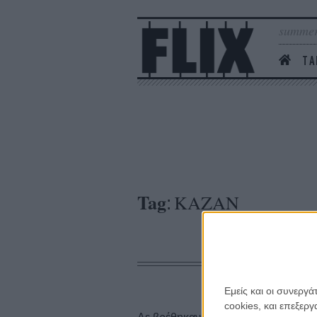
summer
ΤΑ
Tag
ΚΑΖΑΝ
:
Εμείς και οι συνεργ
cookies, και επεξε