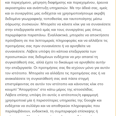
και περιεχόμενο, μέτρηση διαφήμισης και περιεχομένου, έρευνα
ακροατηρίου και ανάπτυξη υπηρεσιών.
Με την άδειά σας, εμείς
και οι συνεργάτες μας ενδέχεται να χρησιμοποιήσουμε ακριβή
δεδομένα γεωγραφικής τοποθεσίας και ταυτοποίησης μέσω
σάρωσης συσκευών. Μπορείτε να κάνετε κλικ για να συναινέσετε
στην επεξεργασία από εμάς και τους συνεργάτες μας όπως
περιγράφεται παραπάνω. Εναλλακτικά, μπορείτε να αποκτήσετε
Η επιτυχία είναι υπερτιμημένη. Δεν σε κάνει
πρόσβαση σε πιο λεπτομερείς πληροφορίες και να αλλάξετε τις
καλύτερο, δεν σε πάει πουθενά η επιτυχία. Είναι
προτιμήσεις σας πριν συναινέσετε ή να αρνηθείτε να
απλώς ένα ωραίο, ανεβαστικό, επιφανειακό
συναινέσετε.
Λάβετε υπόψη ότι κάποια επεξεργασία των
συναίσθημα.»
προσωπικών σας δεδομένων ενδέχεται να μην απαιτεί τη
συγκατάθεσή σας, αλλά έχετε το δικαίωμα να αρνηθείτε αυτήν
την επεξεργασία. Οι προτιμήσεις σας θα ισχύουν μόνο για αυτόν
Βιμ Βέντερς
τον ιστότοπο. Μπορείτε να αλλάξετε τις προτιμήσεις σας ή να
Συνέντευξη
ανακαλέσετε τη συγκατάθεσή σας ανά πάσα στιγμή
επιστρέφοντας σε αυτόν τον ιστότοπο και κάνοντας κλικ στο
κουμπί "Απορρήτου" στο κάτω μέρος της ιστοσελίδας.
Λάβετε επίσης υπόψη ότι αυτός ο ιστότοπος/η εφαρμογή
CONNECT
χρησιμοποιεί μία ή περισσότερες υπηρεσίες της Google και
ενδέχεται να συλλέγει και να αποθηκεύει πληροφορίες που
Εγγράψου στο εβδομαδιαίο newsletter μας.
περιλαμβάνουν, ενδεικτικά, τη συμπεριφορά επίσκεψης ή