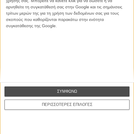
χρήσης σας. Μπορείτε να κάνετε κλικ για να δώσετε ή να
ΕΓΓΡΑΦΗ
αρνηθείτε τη συγκατάθεσή σας στην Google και τις σημάνσεις
τρίτων μερών της για τη χρήση των δεδομένων σας για τους
Θέλω να λαμβάνω τα newsletter σας.
σκοπούς που καθορίζονται παρακάτω στην ενότητα
συγκατάθεσης της Google.
ΣΥΜΦΩΝΩ
ΠΕΡΙΣΣΟΤΕΡΕΣ ΕΠΙΛΟΓΕΣ