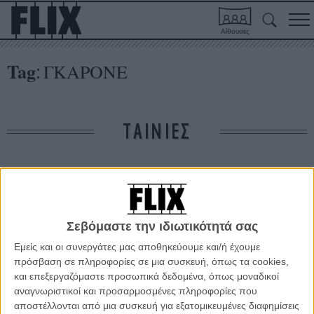
Αίθουσες
Tag
ΓΚΑΡΟΝΕ
:
ΤΑΙΝΙΕΣ
Δε βρέθηκαν σχετικές κριτικές ταινιών.
ΑΡΘΡΑ
Σεβόμαστε την ιδιωτικότητά σας
Εμείς και οι συνεργάτες μας αποθηκεύουμε και/ή έχουμε
Οι μεγάλοι νικητές του Φεστιβάλ Καννών μιλούν στο
πρόσβαση σε πληροφορίες σε μια συσκευή, όπως τα cookies,
Flix!
και επεξεργαζόμαστε προσωπικά δεδομένα, όπως μοναδικοί
αναγνωριστικοί και προσαρμοσμένες πληροφορίες που
ΘΕΜΑΤΑ
/
28 ΜΑΙ 2012
/
Flix Team
αποστέλλονται από μια συσκευή για εξατομικευμένες διαφημίσεις