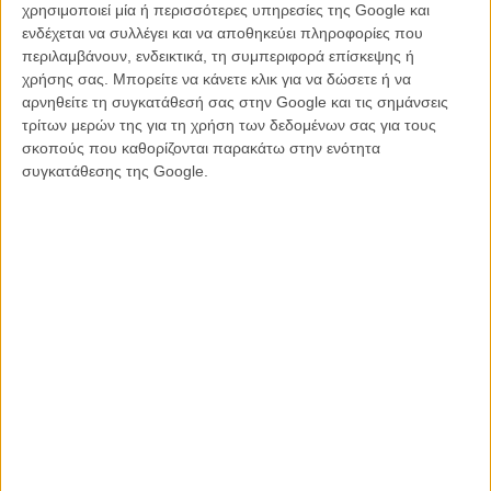
χρησιμοποιεί μία ή περισσότερες υπηρεσίες της Google και
ενδέχεται να συλλέγει και να αποθηκεύει πληροφορίες που
περιλαμβάνουν, ενδεικτικά, τη συμπεριφορά επίσκεψης ή
χρήσης σας. Μπορείτε να κάνετε κλικ για να δώσετε ή να
αρνηθείτε τη συγκατάθεσή σας στην Google και τις σημάνσεις
τρίτων μερών της για τη χρήση των δεδομένων σας για τους
σκοπούς που καθορίζονται παρακάτω στην ενότητα
συγκατάθεσης της Google.
Η επιτυχία είναι υπερτιμημένη. Δεν σε κάνει
καλύτερο, δεν σε πάει πουθενά η επιτυχία. Είναι
απλώς ένα ωραίο, ανεβαστικό, επιφανειακό
συναίσθημα.»
Βιμ Βέντερς
Συνέντευξη
CONNECT
Εγγράψου στο εβδομαδιαίο newsletter μας.