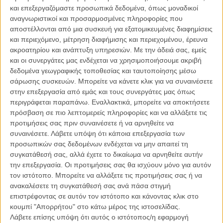
Υποψηφιότητες!
και επεξεργαζόμαστε προσωπικά δεδομένα, όπως μοναδικοί
αναγνωριστικοί και προσαρμοσμένες πληροφορίες που
ΝΕΑ
/
12 ΜΑΡ 2013
/
Flix Team
αποστέλλονται από μια συσκευή για εξατομικευμένες διαφημίσεις
και περιεχόμενο, μέτρηση διαφήμισης και περιεχομένου, έρευνα
Τι είναι λάθος με τα βραβεία της Ελληνικής
ακροατηρίου και ανάπτυξη υπηρεσιών.
Με την άδειά σας, εμείς
Ακαδημίας Κινηματογράφου;
και οι συνεργάτες μας ενδέχεται να χρησιμοποιήσουμε ακριβή
ΘΕΜΑΤΑ
/
13 ΜΑΡ 2013
/
Μανώλης Κρανάκης
δεδομένα γεωγραφικής τοποθεσίας και ταυτοποίησης μέσω
σάρωσης συσκευών. Μπορείτε να κάνετε κλικ για να συναινέσετε
Βραβεία Ελληνικής Ακαδημίας Κινηματογράφου 2013:
στην επεξεργασία από εμάς και τους συνεργάτες μας όπως
Το Flix προβλέπει τους νικητές
περιγράφεται παραπάνω. Εναλλακτικά, μπορείτε να αποκτήσετε
πρόσβαση σε πιο λεπτομερείς πληροφορίες και να αλλάξετε τις
ΘΕΜΑΤΑ
/
01 ΑΠΡ 2013
/
Flix Team
προτιμήσεις σας πριν συναινέσετε ή να αρνηθείτε να
συναινέσετε.
Λάβετε υπόψη ότι κάποια επεξεργασία των
Βραβεία Ελληνικής Ακαδημίας Κινηματογράφου 2013:
προσωπικών σας δεδομένων ενδέχεται να μην απαιτεί τη
Το Flix μεταδίδει ζωντανά από την απονομή
συγκατάθεσή σας, αλλά έχετε το δικαίωμα να αρνηθείτε αυτήν
ΝΕΑ
/
02 ΑΠΡ 2013
/
Flix Team
την επεξεργασία. Οι προτιμήσεις σας θα ισχύουν μόνο για αυτόν
τον ιστότοπο. Μπορείτε να αλλάξετε τις προτιμήσεις σας ή να
Strike a pose: οι νικητές των Βραβείων 2013 της
ανακαλέσετε τη συγκατάθεσή σας ανά πάσα στιγμή
Ελληνικής Ακαδημίας Κινηματογράφου
επιστρέφοντας σε αυτόν τον ιστότοπο και κάνοντας κλικ στο
φωτογραφίζονται
κουμπί "Απορρήτου" στο κάτω μέρος της ιστοσελίδας.
Λάβετε επίσης υπόψη ότι αυτός ο ιστότοπος/η εφαρμογή
ΝΕΑ
/
03 ΑΠΡ 2013
/
Flix Team