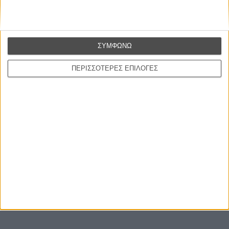
ΕΓΓΡΑΦΗ
Θέλω να λαμβάνω τα newsletter σας.
ΣΥΜΦΩΝΩ
ΠΕΡΙΣΣΟΤΕΡΕΣ ΕΠΙΛΟΓΕΣ